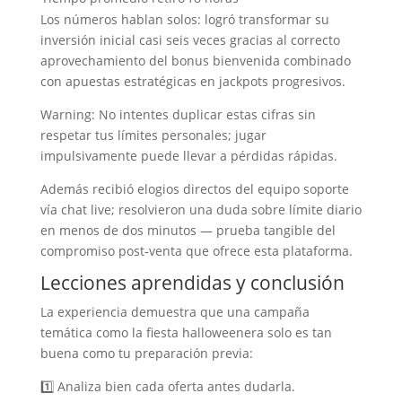
Los números hablan solos: logró transformar su
inversión inicial casi seis veces gracias al correcto
aprovechamiento del bonus bienvenida combinado
con apuestas estratégicas en jackpots progresivos.
Warning: No intentes duplicar estas cifras sin
respetar tus límites personales; jugar
impulsivamente puede llevar a pérdidas rápidas.
Además recibió elogios directos del equipo soporte
vía chat live; resolvieron una duda sobre límite diario
en menos de dos minutos — prueba tangible del
compromiso post‑venta que ofrece esta plataforma.
Lecciones aprendidas y conclusión
La experiencia demuestra que una campaña
temática como la fiesta halloweenera solo es tan
buena como tu preparación previa:
1️⃣ Analiza bien cada oferta antes dudarla.