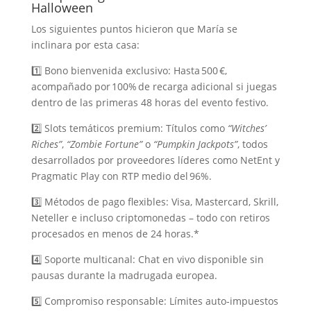
Halloween
Los siguientes puntos hicieron que María se
inclinara por esta casa:
1️⃣ Bono bienvenida exclusivo: Hasta 500 €,
acompañado por 100% de recarga adicional si juegas
dentro de las primeras 48 horas del evento festivo.
2️⃣ Slots temáticos premium: Títulos como
“Witches’
Riches”
,
“Zombie Fortune”
o
“Pumpkin Jackpots”
, todos
desarrollados por proveedores líderes como NetEnt y
Pragmatic Play con RTP medio del 96%​.​
3️⃣ Métodos de pago flexibles: Visa, Mastercard, Skrill,
Neteller e incluso criptomonedas – todo con retiros
procesados en menos de 24 horas.*
4️⃣ Soporte multicanal: Chat en vivo disponible sin
pausas durante la madrugada europea.
5️⃣ Compromiso responsable: Límites auto‑impuestos