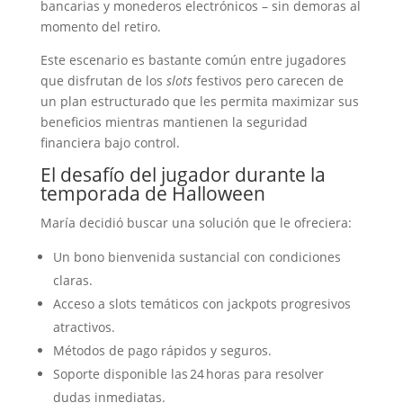
bancarias y monederos electrónicos – sin demoras al
momento del retiro.
Este escenario es bastante común entre jugadores
que disfrutan de los
slots
festivos pero carecen de
un plan estructurado que les permita maximizar sus
beneficios mientras mantienen la seguridad
financiera bajo control.
El desafío del jugador durante la
temporada de Halloween
María decidió buscar una solución que le ofreciera:
Un bono bienvenida sustancial con condiciones
claras.
Acceso a slots temáticos con jackpots progresivos
atractivos.
Métodos de pago rápidos y seguros.
Soporte disponible las 24 horas para resolver
dudas inmediatas.