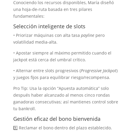
Conociendo los recursos disponibles, María diseñó
una hoja‑de‑ruta basada en tres pilares
fundamentales:
Selección inteligente de slots
• Priorizar máquinas con alta tasa
payline
pero
volatilidad media‑alta.
• Apostar siempre al máximo permitido cuando el
jackpot está cerca del umbral crítico.
• Alternar entre slots progresivos (
Progressive Jackpot
)
y juegos fijos para equilibrar riesgo/recompensa.
Pro Tip: Usa la opción “Apuesta automática” solo
después haber alcanzado al menos cinco rondas
ganadoras consecutivas; así mantienes control sobre
tu bankroll.
Gestión eficaz del bono bienvenida
1️⃣ Reclamar el bono dentro del plazo estable­cido.