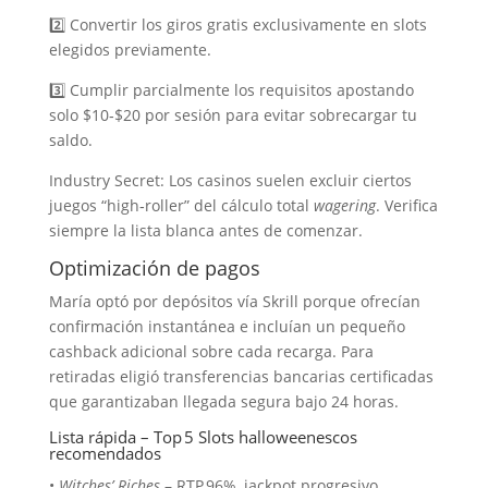
2️⃣ Convertir los giros gratis exclusivamente en slots
elegidos previamente.
3️⃣ Cumplir parcialmente los requisitos apostando
solo $10‑$20 por sesión para evitar sobrecargar tu
saldo.
Industry Secret: Los casinos suelen excluir ciertos
juegos “high‑roller” del cálculo total
wagering
. Verifica
siempre la lista blanca antes de comenzar.
Optimización de pagos
María optó por depósitos vía Skrill porque ofrecían
confirmación instantánea e incluían un pequeño
cashback adicional sobre cada recarga. Para
retiradas eligió transferencias bancarias certificadas
que garantizaban llegada segura bajo 24 horas.
Lista rápida – Top 5 Slots halloweenescos
recomendados
•
Witches’ Riches
– RTP 96%, jackpot progresivo