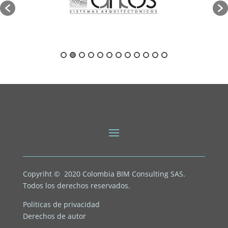
Copyriht © 2020
Colombia BIM Consulting SAS.
Todos los derechos reservados.
Politicas de privacidad
Derechos de autor