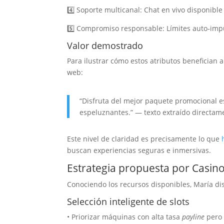
4️⃣ Soporte multicanal: Chat en vivo disponib
5️⃣ Compromiso responsable: Límites auto‑impu
Valor demostrado
Para ilustrar cómo estos atributos benefician
web:
“Disfruta del mejor paquete promocional e
espeluznantes.” — texto extraído directame
Este nivel de claridad es precisamente lo que
buscan experiencias seguras e inmersivas.
Estrategia propuesta por Casin
Conociendo los recursos disponibles, María di
Selección inteligente de slots
• Priorizar máquinas con alta tasa
payline
pero 