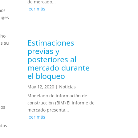
de mercado...
leer más
mos
liges
cho
Estimaciones
as su
previas y
posteriores al
mercado durante
el bloqueo
May 12, 2020
|
Noticias
Modelado de información de
construcción (BIM) El informe de
dos
mercado presenta...
leer más
ados