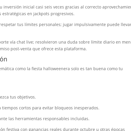
 inversión inicial casi seis veces gracias al correcto aprovechamie
estratégicas en jackpots progresivos.
 respetar tus límites personales; jugar impulsivamente puede lleva
orte vía chat live; resolvieron una duda sobre límite diario en me
iso post‑venta que ofrece esta plataforma.
ión
ática como la fiesta halloweenera solo es tan buena como tu
ezca tus objetivos.
a tiempos cortos para evitar bloqueos inesperados.
ante las herramientas responsables incluidas.
ión festiva con ganancias reales durante octubre u otras épocas