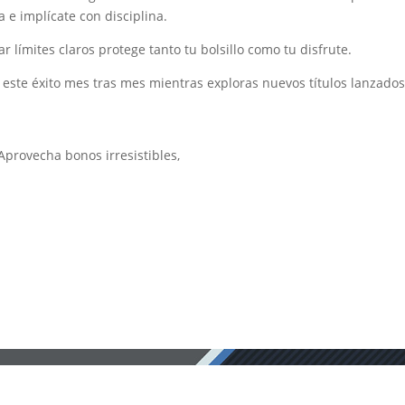
a e implícate con disciplina.
 límites claros protege tanto tu bolsillo como tu disfrute.
 este éxito mes tras mes mientras exploras nuevos títulos lanzados
provecha bonos irresistibles,