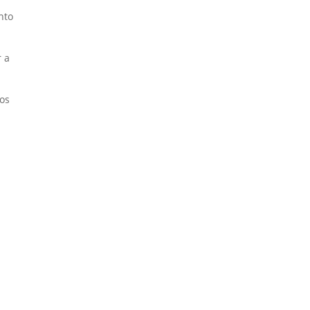
nto
r a
nos