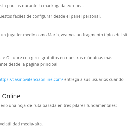
le sin pausas durante la madrugada europea.
estos fáciles de configurar desde el panel personal.
 a un jugador medio como María, veamos un fragmento típico del sit
ste Octubre con giros gratuitos en nuestras máquinas más
nte desde la página principal.
https://casinovalenciaonline.com/
entrega a sus usuarios cuando
o Online
señó una hoja‑de‑ruta basada en tres pilares fundamentales:
volatilidad media‑alta.