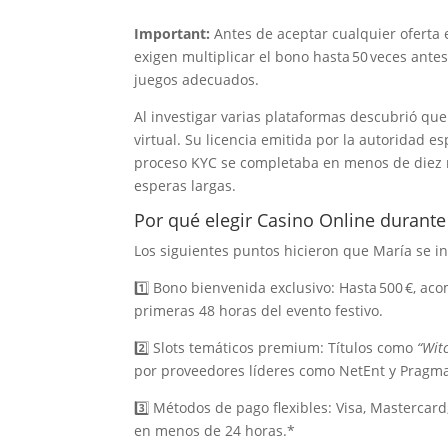
Important:
Antes de aceptar cualquier oferta es
exigen multiplicar el bono hasta 50 veces ante
juegos adecuados.
Al investigar varias plataformas descubrió qu
virtual. Su licencia emitida por la autoridad 
proceso KYC se completaba en menos de diez m
esperas largas.
Por qué elegir Casino Online durant
Los siguientes puntos hicieron que María se in
1️⃣ Bono bienvenida exclusivo: Hasta 500 €, ac
primeras 48 horas del evento festivo.
2️⃣ Slots temáticos premium: Títulos como
“Witc
por proveedores líderes como NetEnt y Pragmat
3️⃣ Métodos de pago flexibles: Visa, Mastercard
en menos de 24 horas.*