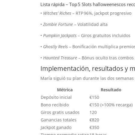
Lista rápida – Top 5 Slots halloweenescos r
•
Witches’ Riches
– RTP 96%, jackpot progresivo
•
Zombie Fortune
– Volatilidad alta
•
Pumpkin Jackpots
– Giros gratuitos incluidos
•
Ghostly Reels
– Bonificación multiplica premio
•
Haunted Treasure
– Bónus oculto tras combos
Implementación, resultados y m
María siguió su plan durante las dos semanas 
Métrica
Resultado
Depósito inicial
€150
Bono recibido
€150 (+100% recarga)
Giros gratis usados
120
Ganancias totales
€820
Jackpot ganado
€350
Tiempo promedio retiro
18 horas