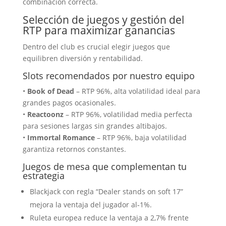
combinación correcta.
Selección de juegos y gestión del
RTP para maximizar ganancias
Dentro del club es crucial elegir juegos que
equilibren diversión y rentabilidad.
Slots recomendados por nuestro equipo
•
Book of Dead
– RTP 96%, alta volatilidad ideal para
grandes pagos ocasionales.
•
Reactoonz
– RTP 96%, volatilidad media perfecta
para sesiones largas sin grandes altibajos.
•
Immortal Romance
– RTP 96%, baja volatilidad
garantiza retornos constantes.
Juegos de mesa que complementan tu
estrategia
Blackjack con regla “Dealer stands on soft 17”
mejora la ventaja del jugador al‑1%.
Ruleta europea reduce la ventaja a 2,7% frente