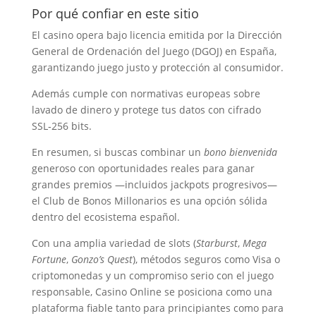
Por qué confiar en este sitio
El casino opera bajo licencia emitida por la Dirección
General de Ordenación del Juego (DGOJ) en España,
garantizando juego justo y protección al consumidor.
Además cumple con normativas europeas sobre
lavado de dinero y protege tus datos con cifrado
SSL‑256 bits.
En resumen, si buscas combinar un
bono bienvenida
generoso con oportunidades reales para ganar
grandes premios —incluidos jackpots progresivos—
el Club de Bonos Millonarios es una opción sólida
dentro del ecosistema español.
Con una amplia variedad de slots (
Starburst
,
Mega
Fortune
,
Gonzo’s Quest
), métodos seguros como Visa o
criptomonedas y un compromiso serio con el juego
responsable, Casino Online se posiciona como una
plataforma fiable tanto para principiantes como para