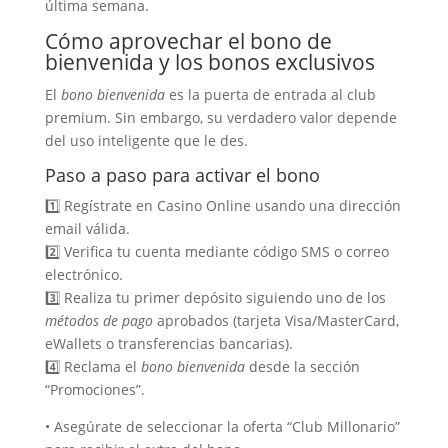
última semana.
Cómo aprovechar el bono de
bienvenida y los bonos exclusivos
El
bono bienvenida
es la puerta de entrada al club
premium. Sin embargo, su verdadero valor depende
del uso inteligente que le des.
Paso a paso para activar el bono
1️⃣ Regístrate en Casino Online usando una dirección
email válida.
2️⃣ Verifica tu cuenta mediante código SMS o correo
electrónico.
3️⃣ Realiza tu primer depósito siguiendo uno de los
métodos de pago
aprobados (tarjeta Visa/MasterCard,
eWallets o transferencias bancarias).
4️⃣ Reclama el
bono bienvenida
desde la sección
“Promociones”.
• Asegúrate de seleccionar la oferta “Club Millonario”