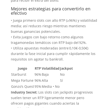
para recibir el extra del bono.
Mejores estrategias para convertirlo en
efectivo
• Juega primero slots con alto RTP (≥96%) y volatilidad
media; así reduces riesgo mientras mantienes
buenas ganancias potenciales.
• Evita juegos con bajo retorno como algunos
tragamonedas temáticos con RTP bajo del 92%.
• Utiliza apuestas moderadas (entre 0,10€‑0,50€)
durante la fase inicial para cumplir rápidamente los
requisitos sin agotar tu bankroll.
Juego
RTP
Volatilidad
Jackpot
Starburst
96%
Baja
No
Mega Fortune
96%
Alta
Sí
Gonzo’s Quest
95%
Media • No
Industry Secret:
Los slots con jackpots progresivos
suelen tener un RTP ligeramente menor pero
ofrecen pagos gigantes cuando aciertas la