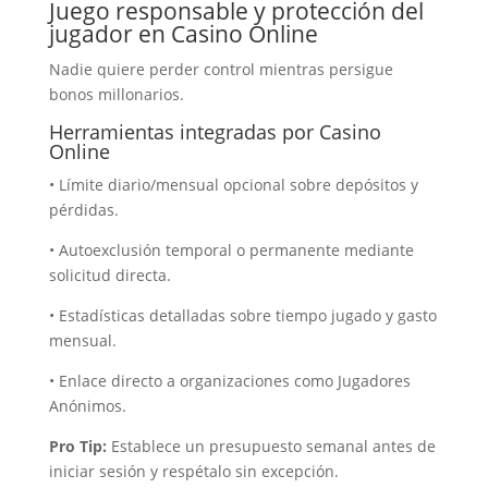
Juego responsable y protección del
jugador en Casino Online
Nadie quiere perder control mientras persigue
bonos millonarios.
Herramientas integradas por Casino
Online
• Límite diario/mensual opcional sobre depósitos y
pérdidas.
• Autoexclusión temporal o permanente mediante
solicitud directa.
• Estadísticas detalladas sobre tiempo jugado y gasto
mensual.
• Enlace directo a organizaciones como Jugadores
Anónimos.
Pro Tip:
Establece un presupuesto semanal antes de
iniciar sesión y respétalo sin excepción.