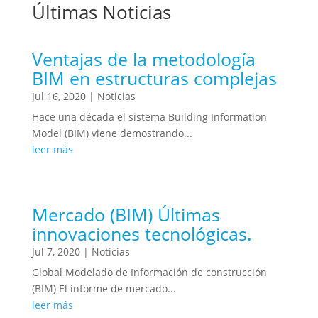
Últimas Noticias
Ventajas de la metodología
BIM en estructuras complejas
Jul 16, 2020
|
Noticias
Hace una década el sistema Building Information
Model (BIM) viene demostrando...
leer más
Mercado (BIM) Últimas
innovaciones tecnológicas.
Jul 7, 2020
|
Noticias
Global Modelado de Información de construcción
(BIM) El informe de mercado...
leer más