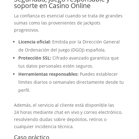
soporte en Casino Online
La confianza es esencial cuando se trata de grandes
sumas como las provenientes de jackpots
progresivos.
Licencia oficial:
Emitida por la Dirección General
de Ordenación del Juego (DGOJ) española.
Protección SSL:
Cifrado avanzado garantiza que
tus datos personales estén seguros.
Herramientas responsables:
Puedes establecer
límites diarios o semanales directamente desde tu
perfil.
Además, el servicio al cliente está disponible las
24 horas mediante chat en vivo y correo electrónico,
resolviendo dudas sobre depósitos, retiros o
cualquier incidencia técnica.
Caso práctico