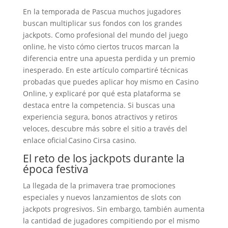
En la temporada de Pascua muchos jugadores
buscan multiplicar sus fondos con los grandes
jackpots. Como profesional del mundo del juego
online, he visto cómo ciertos trucos marcan la
diferencia entre una apuesta perdida y un premio
inesperado. En este artículo compartiré técnicas
probadas que puedes aplicar hoy mismo en Casino
Online, y explicaré por qué esta plataforma se
destaca entre la competencia. Si buscas una
experiencia segura, bonos atractivos y retiros
veloces, descubre más sobre el sitio a través del
enlace oficial Casino Cirsa casino.
El reto de los jackpots durante la
época festiva
La llegada de la primavera trae promociones
especiales y nuevos lanzamientos de slots con
jackpots progresivos. Sin embargo, también aumenta
la cantidad de jugadores compitiendo por el mismo