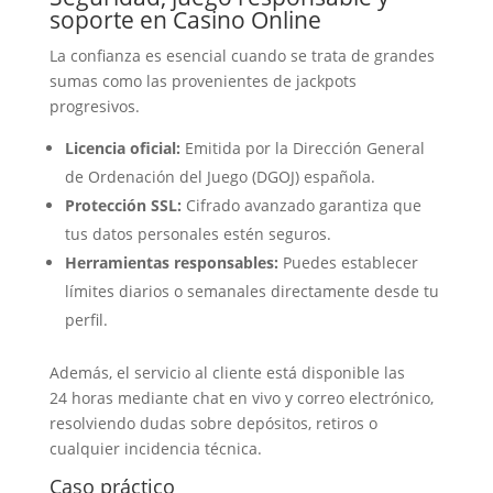
soporte en Casino Online
La confianza es esencial cuando se trata de grandes
sumas como las provenientes de jackpots
progresivos.
Licencia oficial:
Emitida por la Dirección General
de Ordenación del Juego (DGOJ) española.
Protección SSL:
Cifrado avanzado garantiza que
tus datos personales estén seguros.
Herramientas responsables:
Puedes establecer
límites diarios o semanales directamente desde tu
perfil.
Además, el servicio al cliente está disponible las
24 horas mediante chat en vivo y correo electrónico,
resolviendo dudas sobre depósitos, retiros o
cualquier incidencia técnica.
Caso práctico