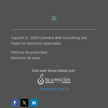
Copyriht © 2020
Colombia BIM Consulting SAS.
Todos los derechos reservados.
Politicas de privacidad
Derechos de autor
Sitio web desarrollado por:
lacreacion.com.co