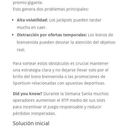
premio gigante.
Esto genera dos problemas principales:
Alta volatilidad:
Los jackpots pueden tardar
mucho en caer.
Distracción por ofertas temporales:
Los bonos de
bienvenida pueden desviar la atención del objetivo
real.
Para sortear estos obstáculos es crucial mantener
una estrategia clara y no dejarse llevar solo por el
brillo del bono bienvenida o las promociones de
Sportium relacionadas con apuestas deportivas.
Did you know?
Durante la Semana Santa muchos
operadores aumentan el RTP medio de sus slots
para incentivar el juego responsable y reducir
pérdidas inesperadas.
Solución inicial