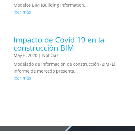
Modelos BIM (Building Information...
leer más
Impacto de Covid 19 en la
construcción BIM
May 6, 2020
|
Noticias
Modelado de información de construcción (BIM) El
informe de mercado presenta...
leer más