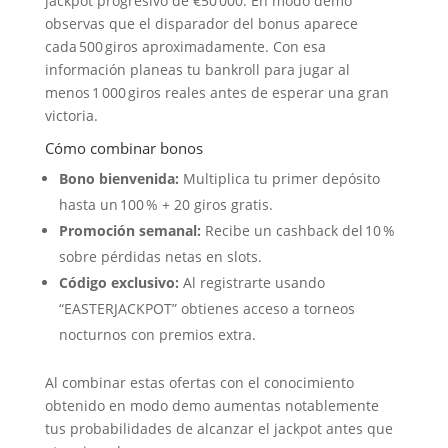
jackpot progresivo de €50 000. En modo demo
observas que el disparador del bonus aparece
cada 500 giros aproximadamente. Con esa
información planeas tu bankroll para jugar al
menos 1 000 giros reales antes de esperar una gran
victoria.
Cómo combinar bonos
Bono bienvenida:
Multiplica tu primer depósito
hasta un 100 % + 20 giros gratis.
Promoción semanal:
Recibe un cashback del 10 %
sobre pérdidas netas en slots.
Código exclusivo:
Al registrarte usando
“EASTERJACKPOT” obtienes acceso a torneos
nocturnos con premios extra.
Al combinar estas ofertas con el conocimiento
obtenido en modo demo aumentas notablemente
tus probabilidades de alcanzar el jackpot antes que