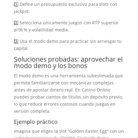
1️⃣ Define un presupuesto exclusivo para slots con
jackpot.
2️⃣ Selecciona únicamente juegos con RTP superior
al 96 % y volatilidad media.
3️⃣ Usa el modo demo para practicar sin arriesgar tu
capital.
Soluciones probadas: aprovechar el
modo demo y los bonos
El modo demo es una herramienta subestimada que
permite familiarizarse con mecánicas complejas
antes de apostar dinero real. En Casino Online
puedes probar cientos de títulos sin depósito previo,
lo que reduce errores costosos cuando juegas en
versión completa.
Ejemplo práctico
Imagina que eliges la slot “Golden Easter Egg” con un