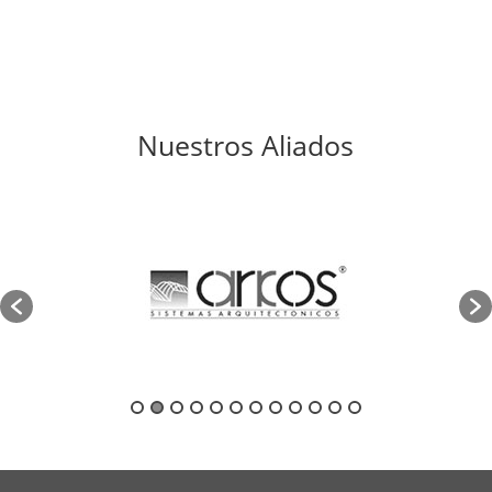
Nuestros Aliados