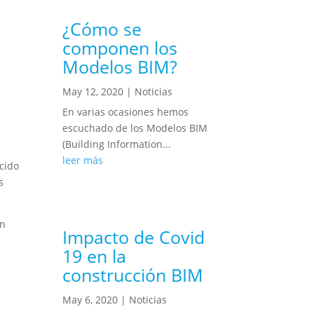
¿Cómo se
componen los
Modelos BIM?
May 12, 2020
|
Noticias
En varias ocasiones hemos
escuchado de los Modelos BIM
(Building Information...
leer más
cido
s
on
Impacto de Covid
19 en la
construcción BIM
May 6, 2020
|
Noticias