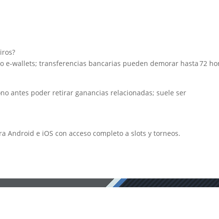
iros?
o e‑wallets; transferencias bancarias pueden demorar hasta 72 ho
no antes poder retirar ganancias relacionadas; suele ser
 Android e iOS con acceso completo a slots y torneos.