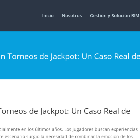
Inicio
Nosotros
Gestión y Solución BIM
trition-in-strength-sport/
2XU
ilegalionline.it/
n Torneos de Jackpot: Un Caso Real de
Torneos de Jackpot: Un Caso Real de
cialmente en los últimos años. Los jugadores buscan experiencias
te escenario surgió la necesidad de combinar la emoción de los