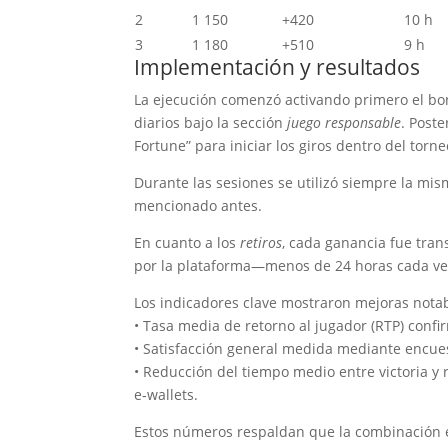
2
1 150
+420
10 h
3
1 180
+510
9 h
Implementación y resultados
La ejecución comenzó activando primero el bon
diarios bajo la sección
juego responsable
. Post
Fortune” para iniciar los giros dentro del torne
Durante las sesiones se utilizó siempre la mis
mencionado antes.
En cuanto a los
retiros
, cada ganancia fue tran
por la plataforma—menos de 24 horas cada ve
Los indicadores clave mostraron mejoras notab
• Tasa media de retorno al jugador (RTP) confi
• Satisfacción general medida mediante encue
• Reducción del tiempo medio entre victoria y r
e‑wallets.
Estos números respaldan que la combinación en