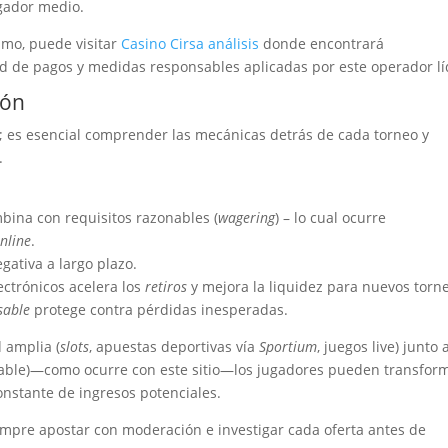
ugador medio.
smo, puede visitar
Casino Cirsa análisis
donde encontrará
d de pagos y medidas responsables aplicadas por este operador lí
ión
; es esencial comprender las mecánicas detrás de cada torneo y
.
ombina con requisitos razonables (
wagering
) – lo cual ocurre
nline
.
egativa a largo plazo.
ctrónicos acelera los
retiros
y mejora la liquidez para nuevos torn
sable
protege contra pérdidas inesperadas.
 amplia (
slots
, apuestas deportivas vía
Sportium
, juegos live) junto 
iable)​—como ocurre con este sitio—los jugadores pueden transfor
onstante de ingresos potenciales.
iempre apostar con moderación e investigar cada oferta antes de