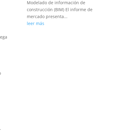
Modelado de información de
construcción (BIM) El informe de
mercado presenta...
leer más
Mega
o
r