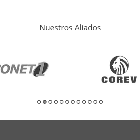
Nuestros Aliados