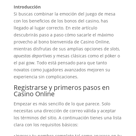
Introducción
Si buscas combinar la emoción del juego de mesa
con los beneficios de los bonos del casino, has
llegado al lugar correcto. En este artículo
descubrirás paso a paso cómo sacarle el máximo
provecho al bono bienvenida de Casino Online,
mientras disfrutas de sus amplias opciones de
slots
,
apuestas deportivas
y mesas clásicas como el póker o
el pai gow. Todo está pensado para que tanto
novatos como jugadores avanzados mejoren su
experiencia sin complicaciones.
Registrarse y primeros pasos en
Casino Online
Empezar es más sencillo de lo que parece. Solo
necesitas una dirección de correo válida y aceptar
los términos del sitio. A continuación tienes una lista
clara con los requisitos básicos:
• Ingresa tu nombre completo tal como aparece en tu