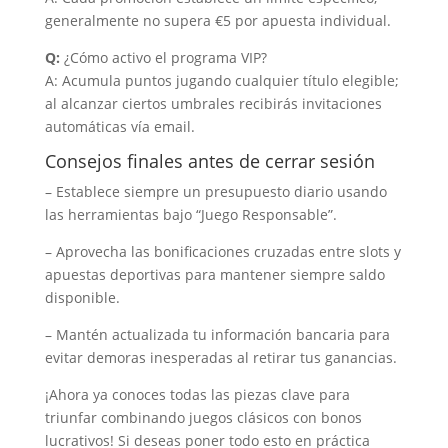
generalmente no supera €5 por apuesta individual.
Q:
¿Cómo activo el programa VIP?
A: Acumula puntos jugando cualquier título elegible;
al alcanzar ciertos umbrales recibirás invitaciones
automáticas vía email.
Consejos finales antes de cerrar sesión
– Establece siempre un presupuesto diario usando
las herramientas bajo “Juego Responsable”.
– Aprovecha las bonificaciones cruzadas entre slots y
apuestas deportivas para mantener siempre saldo
disponible.
– Mantén actualizada tu información bancaria para
evitar demoras inesperadas al retirar tus ganancias.
¡Ahora ya conoces todas las piezas clave para
triunfar combinando juegos clásicos con bonos
lucrativos! Si deseas poner todo esto en práctica