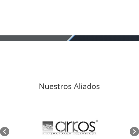
Nuestros Aliados