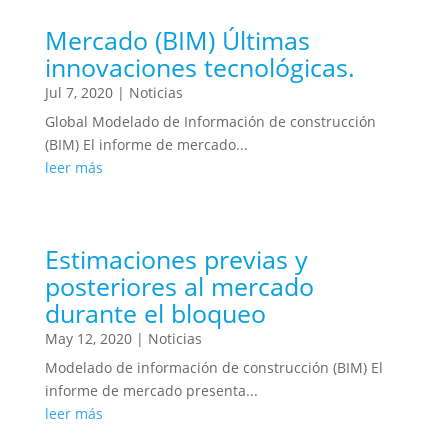
Mercado (BIM) Últimas
innovaciones tecnológicas.
Jul 7, 2020
|
Noticias
Global Modelado de Información de construcción
(BIM) El informe de mercado...
leer más
Estimaciones previas y
posteriores al mercado
durante el bloqueo
May 12, 2020
|
Noticias
Modelado de información de construcción (BIM) El
informe de mercado presenta...
leer más