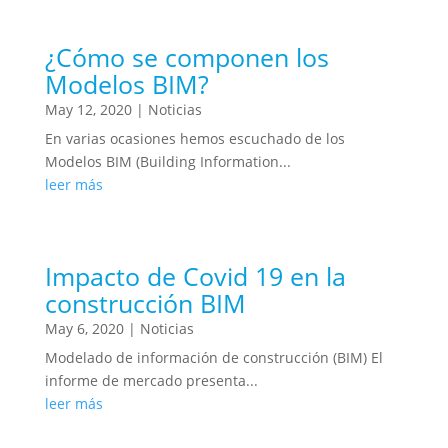
¿Cómo se componen los
Modelos BIM?
May 12, 2020
|
Noticias
En varias ocasiones hemos escuchado de los
Modelos BIM (Building Information...
leer más
Impacto de Covid 19 en la
construcción BIM
May 6, 2020
|
Noticias
Modelado de información de construcción (BIM) El
informe de mercado presenta...
leer más