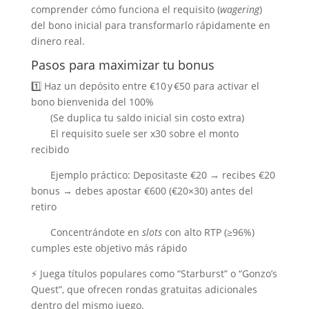
comprender cómo funciona el requisito (
wagering
)
del bono inicial para transformarlo rápidamente en
dinero real.
Pasos para maximizar tu bonus
1️⃣ Haz un depósito entre €10 y €50 para activar el
bono bienvenida del 100%
​ (Se duplica tu saldo inicial sin costo extra)
​ El requisito suele ser x30 sobre el monto
recibido
​ Ejemplo práctico: Depositaste €20 → recibes €20
bonus → debes apostar €600 (€20×30) antes del
retiro
​ Concentrándote en
slots
con alto RTP (≥96%)
cumples este objetivo más rápido
​​⚡️ Juega títulos populares como “Starburst” o “Gonzo’s
Quest”, que ofrecen rondas gratuitas adicionales
dentro del mismo juego.