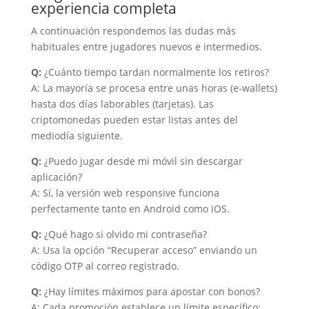
experiencia completa
A continuación respondemos las dudas más
habituales entre jugadores nuevos e intermedios.
Q:
¿Cuánto tiempo tardan normalmente los retiros?
A: La mayoría se procesa entre unas horas (e‑wallets)
hasta dos días laborables (tarjetas). Las
criptomonedas pueden estar listas antes del
mediodía siguiente.
Q:
¿Puedo jugar desde mi móvil sin descargar
aplicación?
A: Sí, la versión web responsive funciona
perfectamente tanto en Android como iOS.
Q:
¿Qué hago si olvido mi contraseña?
A: Usa la opción “Recuperar acceso” enviando un
código OTP al correo registrado.
Q:
¿Hay límites máximos para apostar con bonos?
A: Cada promoción establece un límite específico;