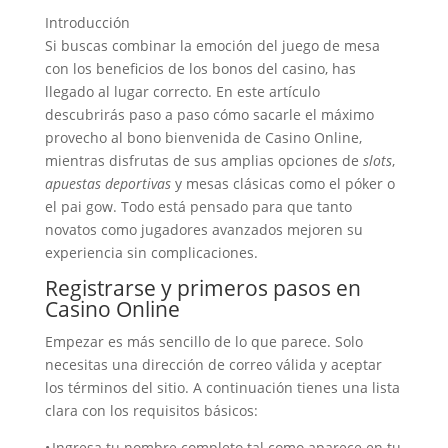
Introducción
Si buscas combinar la emoción del juego de mesa
con los beneficios de los bonos del casino, has
llegado al lugar correcto. En este artículo
descubrirás paso a paso cómo sacarle el máximo
provecho al bono bienvenida de Casino Online,
mientras disfrutas de sus amplias opciones de
slots
,
apuestas deportivas
y mesas clásicas como el póker o
el pai gow. Todo está pensado para que tanto
novatos como jugadores avanzados mejoren su
experiencia sin complicaciones.
Registrarse y primeros pasos en
Casino Online
Empezar es más sencillo de lo que parece. Solo
necesitas una dirección de correo válida y aceptar
los términos del sitio. A continuación tienes una lista
clara con los requisitos básicos:
• Ingresa tu nombre completo tal como aparece en tu