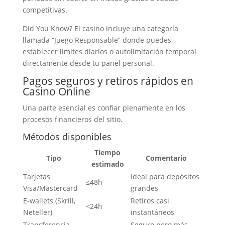
competitivas.
Did You Know? El casino incluye una categoría
llamada “Juego Responsable” donde puedes
establecer límites diarios o autolimitación temporal
directamente desde tu panel personal.
Pagos seguros y retiros rápidos en
Casino Online
Una parte esencial es confiar plenamente en los
procesos financieros del sitio.
Métodos disponibles
Tiempo
Tipo
Comentario
estimado
Tarjetas
Ideal para depósitos
≤48h
Visa/Mastercard
grandes
E‑wallets (Skrill,
Retiros casi
<24h
Neteller)
instantáneos
Transferencia
Seguro pero más