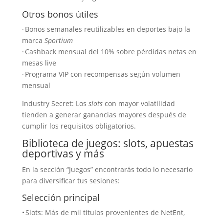
Otros bonos útiles
· Bonos semanales reutilizables en deportes bajo la
marca
Sportium
· Cashback mensual del 10% sobre pérdidas netas en
mesas live
· Programa VIP con recompensas según volumen
mensual
Industry Secret: Los
slots
con mayor volatilidad
tienden a generar ganancias mayores después de
cumplir los requisitos obligatorios.
Biblioteca de juegos: slots, apuestas
deportivas y más
En la sección “Juegos” encontrarás todo lo necesario
para diversificar tus sesiones:
Selección principal
• Slots: Más de mil títulos provenientes de NetEnt,