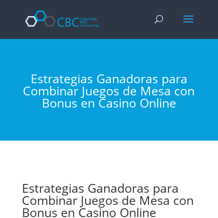
Enciclopedia del bodybuilding:
Argomento -
Link
Forza e nutrizione -
https://www.nsca.com/education/articles/ptq/nu
Ipertrofia avanzata -
https://www.youtube.com/watch?v=8caF1Keg
Miglior sito per l'acquisto di prodotti farmacologici -
https://steroid
Estrategias Ganadoras para
Combinar Juegos de Mesa con
Bonus en Casino Online
Estrategias Ganadoras para
Combinar Juegos de Mesa con
Bonus en Casino Online