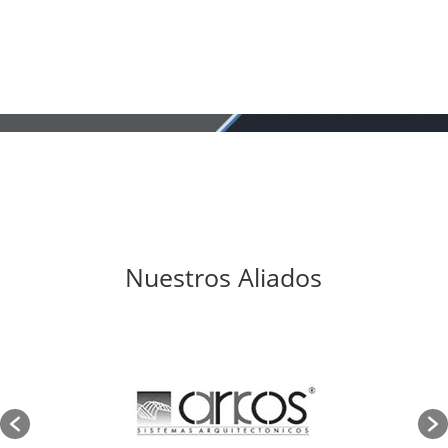
Nuestros Aliados