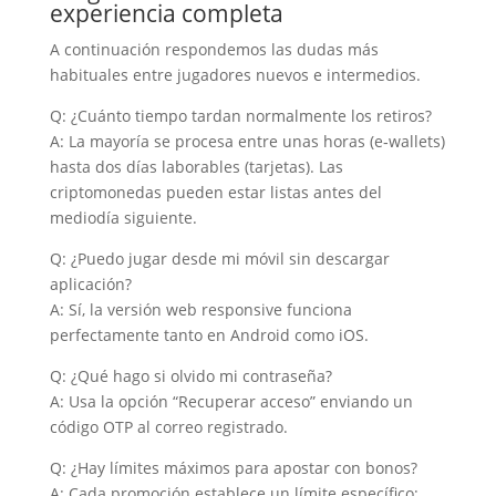
experiencia completa
A continuación respondemos las dudas más
habituales entre jugadores nuevos e intermedios.
Q: ¿Cuánto tiempo tardan normalmente los retiros?
A: La mayoría se procesa entre unas horas (e‑wallets)
hasta dos días laborables (tarjetas). Las
criptomonedas pueden estar listas antes del
mediodía siguiente.
Q: ¿Puedo jugar desde mi móvil sin descargar
aplicación?
A: Sí, la versión web responsive funciona
perfectamente tanto en Android como iOS.
Q: ¿Qué hago si olvido mi contraseña?
A: Usa la opción “Recuperar acceso” enviando un
código OTP al correo registrado.
Q: ¿Hay límites máximos para apostar con bonos?
A: Cada promoción establece un límite específico;