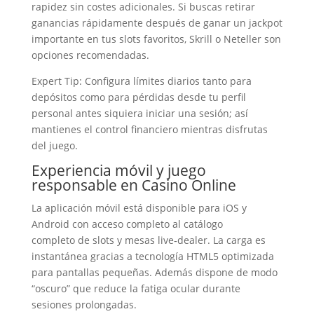
rapidez sin costes adicionales.​ Si buscas retirar
ganancias rápidamente después de ganar un jackpot
importante en tus slots favoritos, Skrill o Neteller son
opciones recomendadas.
Expert Tip: Configura límites diarios tanto para
depósitos como para pérdidas desde tu perfil
personal antes siquiera iniciar una sesión; así
mantienes el control financiero mientras disfrutas
del juego.
Experiencia móvil y juego
responsable en Casino Online
La aplicación móvil está disponible para iOS y
Android con acceso completo al catálogo
completo de slots y mesas live‑dealer​. La carga es
instantánea gracias a tecnología HTML5 optimizada
para pantallas pequeñas.​ Además dispone de modo
“oscuro” que reduce la fatiga ocular durante
sesiones prolongadas.