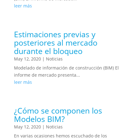
leer más
Estimaciones previas y
posteriores al mercado
durante el bloqueo
May 12, 2020
|
Noticias
Modelado de información de construcción (BIM) El
informe de mercado presenta...
leer más
¿Cómo se componen los
Modelos BIM?
May 12, 2020
|
Noticias
En varias ocasiones hemos escuchado de los