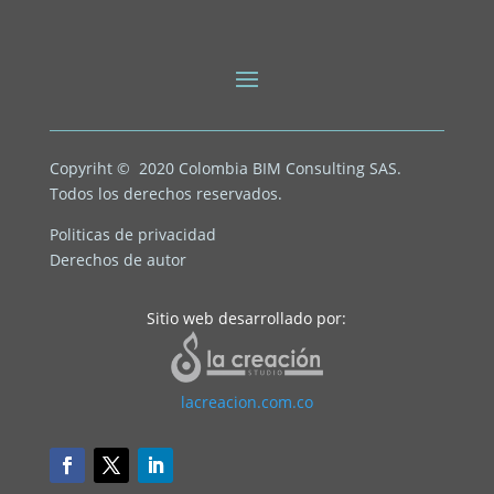
Copyriht © 2020
Colombia BIM Consulting SAS.
Todos los derechos reservados.
Politicas de privacidad
Derechos de autor
Sitio web desarrollado por:
lacreacion.com.co