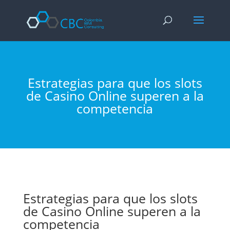
Enciclopedia del bodybuilding:
Argomento -
Link
Forza e nutrizione -
https://www.nsca.com/education/articles/ptq/nu
Ipertrofia avanzata -
https://www.youtube.com/watch?v=8caF1Keg
Miglior sito per l'acquisto di prodotti farmacologici -
https://steroid
Estrategias para que los slots
de Casino Online superen a la
competencia
Estrategias para que los slots
de Casino Online superen a la
competencia