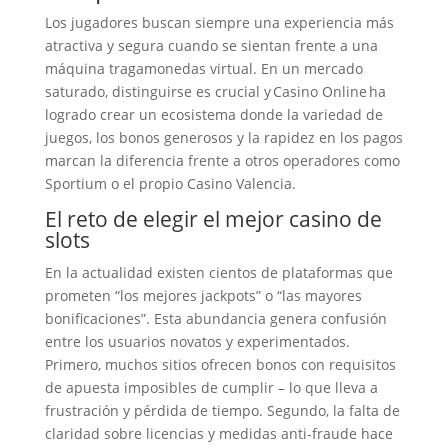
Los jugadores buscan siempre una experiencia más
atractiva y segura cuando se sientan frente a una
máquina tragamonedas virtual. En un mercado
saturado, distinguirse es crucial y Casino Online ha
logrado crear un ecosistema donde la variedad de
juegos, los bonos generosos y la rapidez en los pagos
marcan la diferencia frente a otros operadores como
Sportium o el propio Casino Valencia.
El reto de elegir el mejor casino de
slots
En la actualidad existen cientos de plataformas que
prometen “los mejores jackpots” o “las mayores
bonificaciones”. Esta abundancia genera confusión
entre los usuarios novatos y experimentados.
Primero, muchos sitios ofrecen bonos con requisitos
de apuesta imposibles de cumplir – lo que lleva a
frustración y pérdida de tiempo. Segundo, la falta de
claridad sobre licencias y medidas anti‑fraude hace