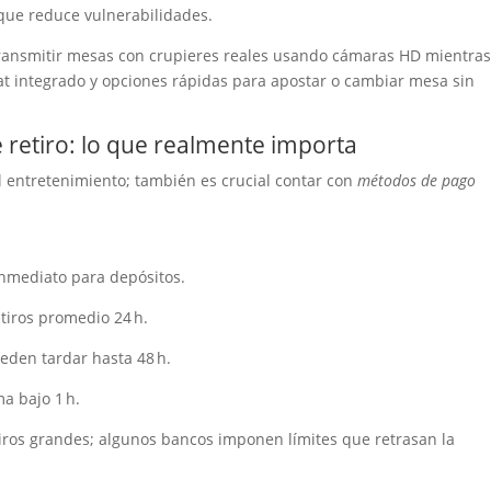
 que reduce vulnerabilidades.
 transmitir mesas con crupieres reales usando cámaras HD mientra
at integrado y opciones rápidas para apostar o cambiar mesa sin
 retiro: lo que realmente importa
 entretenimiento; también es crucial contar con
métodos de pago
inmediato para depósitos.
retiros promedio 24 h.
eden tardar hasta 48 h.
a bajo 1 h.
tiros grandes; algunos bancos imponen límites que retrasan la