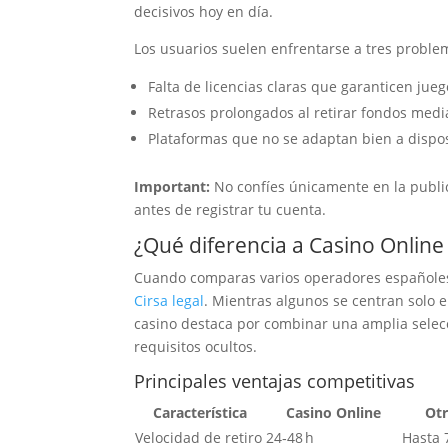
decisivos hoy en día.
Los usuarios suelen enfrentarse a tres probl
Falta de licencias claras que garanticen jueg
Retrasos prolongados al retirar fondos medi
Plataformas que no se adaptan bien a disposi
Important:
No confíes únicamente en la public
antes de registrar tu cuenta.
¿Qué diferencia a Casino Online
Cuando comparas varios operadores españoles,
Cirsa legal
. Mientras algunos se centran solo 
casino destaca por combinar una amplia sele
requisitos ocultos.
Principales ventajas competitivas
Característica
Casino Online
Ot
Velocidad de retiro
24‑48 h
Hasta 