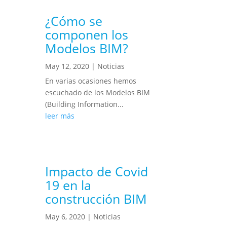
¿Cómo se
s
componen los
Modelos BIM?
May 12, 2020
|
Noticias
En varias ocasiones hemos
escuchado de los Modelos BIM
(Building Information...
leer más
Impacto de Covid
19 en la
construcción BIM
May 6, 2020
|
Noticias