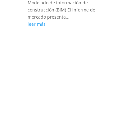
Modelado de información de
construcción (BIM) El informe de
mercado presenta...
leer más