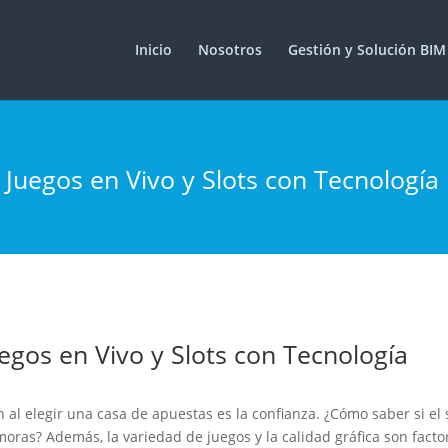
Inicio
Nosotros
Gestión y Solución BIM
trition-in-strength-sport/
2XU
ilegalionline.it/
Juegos en Vivo y Slots con Tecnologí
gos en Vivo y Slots con Tecnología
l elegir una casa de apuestas es la confianza. ¿Cómo saber si el s
oras? Además, la variedad de juegos y la calidad gráfica son facto