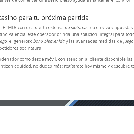
 antes de comenzar una sesión; esto ayuda a mantener el control
 casino para tu próxima partida
n HTML5 con una oferta extensa de
slots
, casino en vivo y apuestas
sino Valencia, este operador brinda una solución integral para tod
pago
, el generoso
bono bienvenida
y las avanzadas medidas de
juego
etidores sea natural.
ordenador como desde móvil, con atención al cliente disponible las
arantizan equidad, no dudes más: regístrate hoy mismo y descubre t
​