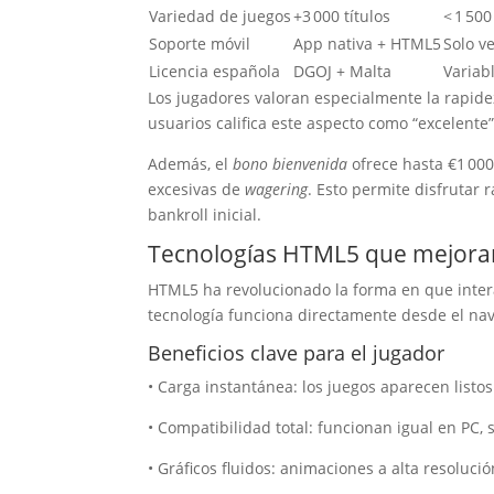
Variedad de juegos
+3 000 títulos
< 1 500
Soporte móvil
App nativa + HTML5
Solo v
Licencia española
DGOJ + Malta
Variab
Los jugadores valoran especialmente la rapidez
usuarios califica este aspecto como “excelente”
Además, el
bono bienvenida
ofrece hasta €1 000 
excesivas de
wagering
. Esto permite disfrutar
bankroll inicial.
Tecnologías HTML5 que mejoran 
HTML5 ha revolucionado la forma en que intera
tecnología funciona directamente desde el na
Beneficios clave para el jugador
• Carga instantánea: los juegos aparecen listo
• Compatibilidad total: funcionan igual en PC
• Gráficos fluidos: animaciones a alta resolució