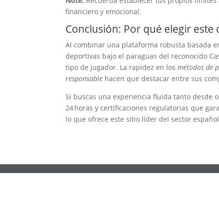
Note:
Recuerda establecer tus propios límites
financiero y emocional.
Conclusión: Por qué elegir este
Al combinar una plataforma robusta basada e
deportivas bajo el paraguas del reconocido Ca
tipo de jugador. La rapidez en los
métodos de 
responsable
hacen que destacar entre sus comp
Si buscas una experiencia fluida tanto desde 
24 horas y certificaciones regulatorias que g
lo que ofrece este sitio líder del sector español.