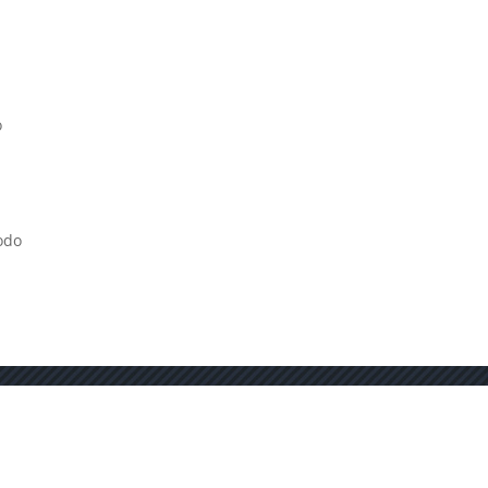
o
odo