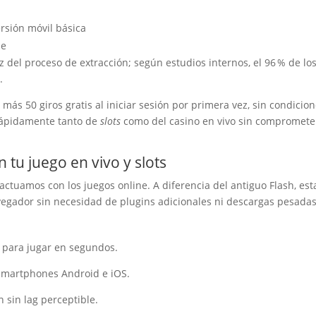
ersión móvil básica
le
 del proceso de extracción; según estudios internos, el 96 % de lo
.
más 50 giros gratis al iniciar sesión por primera vez, sin condicio
 rápidamente tanto de
slots
como del casino en vivo sin compromete
tu juego en vivo y slots
ctuamos con los juegos online. A diferencia del antiguo Flash, est
vegador sin necesidad de plugins adicionales ni descargas pesadas
s para jugar en segundos.
, smartphones Android e iOS.
n sin lag perceptible.