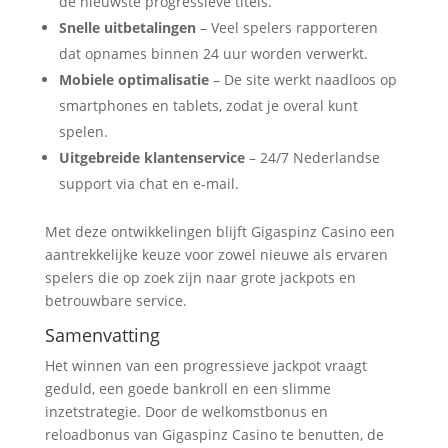
de nieuwste progressieve titels.
Snelle uitbetalingen
– Veel spelers rapporteren
dat opnames binnen 24 uur worden verwerkt.
Mobiele optimalisatie
– De site werkt naadloos op
smartphones en tablets, zodat je overal kunt
spelen.
Uitgebreide klantenservice
– 24/7 Nederlandse
support via chat en e‑mail.
Met deze ontwikkelingen blijft Gigaspinz Casino een
aantrekkelijke keuze voor zowel nieuwe als ervaren
spelers die op zoek zijn naar grote jackpots en
betrouwbare service.
Samenvatting
Het winnen van een progressieve jackpot vraagt
geduld, een goede bankroll en een slimme
inzetstrategie. Door de welkomstbonus en
reloadbonus van Gigaspinz Casino te benutten, de