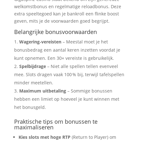
welkomstbonus en regelmatige reloadbonus. Deze
extra speeltegoed kan je bankroll een flinke boost
geven, mits je de voorwaarden goed begrijpt.
Belangrijke bonusvoorwaarden
Wagering‑vereisten
– Meestal moet je het
bonusbedrag een aantal keren inzetten voordat je
kunt opnemen. Een 30× vereiste is gebruikelijk.
Spelbijdrage
– Niet alle spellen tellen evenveel
mee. Slots dragen vaak 100 % bij, terwijl tafelspellen
minder meetellen.
Maximum uitbetaling
– Sommige bonussen
hebben een limiet op hoeveel je kunt winnen met
het bonusgeld.
Praktische tips om bonussen te
maximaliseren
Kies slots met hoge RTP
(Return to Player) om