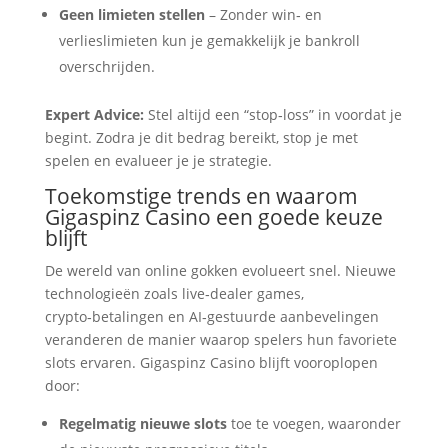
Geen limieten stellen
– Zonder win‑ en
verlieslimieten kun je gemakkelijk je bankroll
overschrijden.
Expert Advice:
Stel altijd een “stop‑loss” in voordat je
begint. Zodra je dit bedrag bereikt, stop je met
spelen en evalueer je je strategie.
Toekomstige trends en waarom
Gigaspinz Casino een goede keuze
blijft
De wereld van online gokken evolueert snel. Nieuwe
technologieën zoals live‑dealer games,
crypto‑betalingen en AI‑gestuurde aanbevelingen
veranderen de manier waarop spelers hun favoriete
slots ervaren. Gigaspinz Casino blijft vooroplopen
door:
Regelmatig nieuwe slots
toe te voegen, waaronder