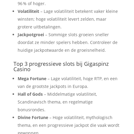
96 % of hoger.
Volatiliteit
– Lage volatiliteit betekent vaker kleine
winsten; hoge volatiliteit levert zelden, maar
grotere uitbetalingen.
Jackpotgroei
– Sommige slots groeien sneller
doordat ze minder spelers hebben. Controleer de
huidige jackpotwaarde en de groeisnelheid.
Top 3 progressieve slots bij Gigaspinz
Casino
Mega Fortune
– Lage volatiliteit, hoge RTP, en een
van de grootste jackpots in Europa.
Hall of Gods
– Middelmatige volatiliteit,
Scandinavisch thema, en regelmatige
bonusrondes.
Divine Fortune
– Hoge volatiliteit, mythologisch
thema, en een progressieve jackpot die vaak wordt
gewonnen.