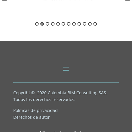
Copyriht © 2020
Colombia BIM Consulting SAS.
Todos los derechos reservados.
Politicas de privacidad
Derechos de autor