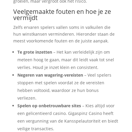
groeien, maar vergroot ook het risico.
Veelgemaakte fouten en hoe je ze
vermijdt
Zelfs ervaren spelers vallen soms in valkuilen die
hun winstkansen verminderen. Hieronder staan de
meest voorkomende fouten en de juiste aanpak.
Te grote inzetten
– Het kan verleidelijk zijn om
meteen hoog te gaan, maar dit leidt vaak tot snel
verlies. Houd je inzet klein en consistent.
Negeren van wagering‑vereisten
– Veel spelers
stoppen met spelen voordat ze de vereisten
hebben voltooid, waardoor ze hun bonus
verliezen.
Spelen op onbetrouwbare sites
– Kies altijd voor
een gelicentieerd casino. Gigaspinz Casino heeft
een vergunning van de Kansspelautoriteit en biedt
veilige transacties.