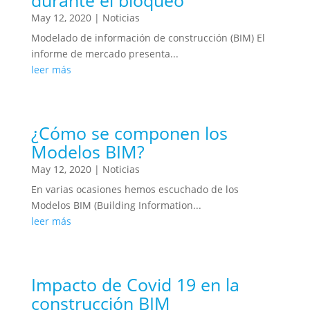
durante el bloqueo
May 12, 2020
|
Noticias
Modelado de información de construcción (BIM) El
informe de mercado presenta...
leer más
¿Cómo se componen los
Modelos BIM?
May 12, 2020
|
Noticias
En varias ocasiones hemos escuchado de los
Modelos BIM (Building Information...
leer más
Impacto de Covid 19 en la
construcción BIM