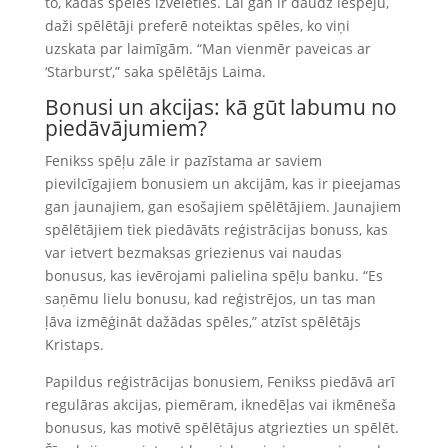
to, kādas spēles izvēlēties. Lai gan ir daudz iespēju,
daži spēlētāji preferē noteiktas spēles, ko viņi
uzskata par laimīgām. “Man vienmēr paveicas ar
‘Starburst’,” saka spēlētājs Laima.
Bonusi un akcijas: kā gūt labumu no
piedāvājumiem?
Fenikss spēļu zāle ir pazīstama ar saviem
pievilcīgajiem bonusiem un akcijām, kas ir pieejamas
gan jaunajiem, gan esošajiem spēlētājiem. Jaunajiem
spēlētājiem tiek piedāvāts reģistrācijas bonuss, kas
var ietvert bezmaksas griezienus vai naudas
bonusus, kas ievērojami palielina spēļu banku. “Es
saņēmu lielu bonusu, kad reģistrējos, un tas man
ļāva izmēģināt dažādas spēles,” atzīst spēlētājs
Kristaps.
Papildus reģistrācijas bonusiem, Fenikss piedāvā arī
regulāras akcijas, piemēram, iknedēļas vai ikmēneša
bonusus, kas motivē spēlētājus atgriezties un spēlēt.