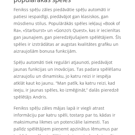
Fenikss spēļu zāles piedāvātie spēļu automāti ir
patiesi iespaidīgi, piedāvājot gan klasiskos, gan
mūsdienu stilus. Populārākās spēles iekļauj «Book of
Ra», «Starburst» un «Gonzo’s Quest», kas ir iecienītas
gan jaunajiem, gan pieredzējušajiem spēlētājiem. Šīs
spēles ir izstrādātas ar augstas kvalitātes grafiku un
aizraujošām bonusa funkcijām.
Spēļu automāti tiek regulāri atjaunoti, piedāvājot
jaunas funkcijas un inovācijas. Tas padara spēlēšanu
aizraujošu un dinamisku, jo katru reizi ir iespēja
atklāt kaut ko jaunu. “Man patīk, ka katru reizi, kad
ieeju, ir jaunas spēles, ko izmēģināt,” dalās pieredzē
spēlētājs Andris.
Fenikss spēļu zāles mājas lapā ir viegli atrast
informāciju par katru spēli, tostarp par to, kādas ir
maksimuma likmes un potenciālie laimesti. Tas
palīdz spēlētājiem pieņemt apzinātus lēmumus par