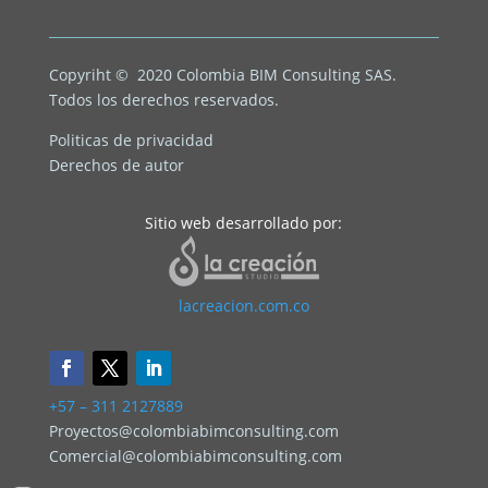
Copyriht © 2020
Colombia BIM Consulting SAS.
Todos los derechos reservados.
Politicas de privacidad
Derechos de autor
Sitio web desarrollado por:
lacreacion.com.co
+57 – 311 2127889
Proyectos@colombiabimconsulting.com
Comercial@colombiabimconsulting.com