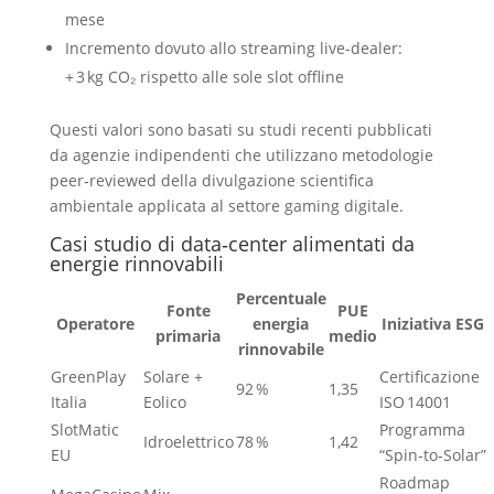
mese
Incremento dovuto allo streaming live‑dealer:
+ 3 kg CO₂ rispetto alle sole slot offline
Questi valori sono basati su studi recenti pubblicati
da agenzie indipendenti che utilizzano metodologie
peer‑reviewed della divulgazione scientifica
ambientale applicata al settore gaming digitale.
Casi studio di data‑center alimentati da
energie rinnovabili
Percentuale
Fonte
PUE
Operatore
energia
Iniziativa ESG
primaria
medio
rinnovabile
GreenPlay
Solare +
Certificazione
92 %
1,35
Italia
Eolico
ISO 14001
SlotMatic
Programma
Idroelettrico
78 %
1,42
EU
“Spin‑to‑Solar”
Roadmap