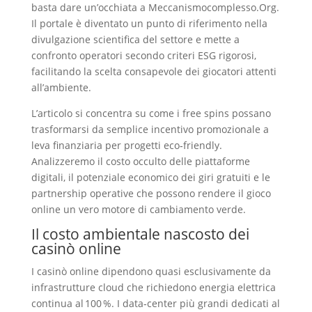
basta dare un’occhiata a Meccanismocomplesso.Org.
Il portale è diventato un punto di riferimento nella
divulgazione scientifica del settore e mette a
confronto operatori secondo criteri ESG rigorosi,
facilitando la scelta consapevole dei giocatori attenti
all’ambiente.
L’articolo si concentra su come i free spins possano
trasformarsi da semplice incentivo promozionale a
leva finanziaria per progetti eco‑friendly.
Analizzeremo il costo occulto delle piattaforme
digitali, il potenziale economico dei giri gratuiti e le
partnership operative che possono rendere il gioco
online un vero motore di cambiamento verde.
Il costo ambientale nascosto dei
casinò online
I casinò online dipendono quasi esclusivamente da
infrastrutture cloud che richiedono energia elettrica
continua al 100 %. I data‑center più grandi dedicati al