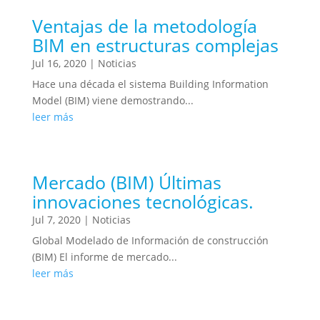
Ventajas de la metodología
BIM en estructuras complejas
Jul 16, 2020
|
Noticias
Hace una década el sistema Building Information
Model (BIM) viene demostrando...
leer más
Mercado (BIM) Últimas
innovaciones tecnológicas.
Jul 7, 2020
|
Noticias
Global Modelado de Información de construcción
(BIM) El informe de mercado...
leer más