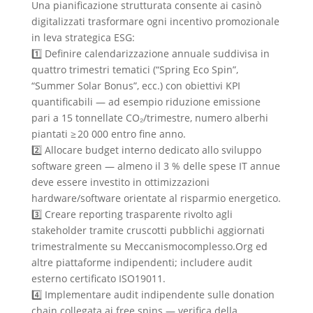
Una pianificazione strutturata consente ai casinò
digitalizzati trasformare ogni incentivo promozionale
in leva strategica ESG:
1️⃣ Definire calendarizzazione annuale suddivisa in
quattro trimestri tematici (“Spring Eco Spin”,
“Summer Solar Bonus”, ecc.) con obiettivi KPI
quantificabili — ad esempio riduzione emissione
pari a 15 tonnellate CO₂/trimestre, numero alberhi
piantati ≥ 20 000 entro fine anno.
2️⃣ Allocare budget interno dedicato allo sviluppo
software green — almeno il 3 % delle spese IT annue
deve essere investito in ottimizzazioni
hardware/software orientate al risparmio energetico.
3️⃣ Creare reporting trasparente rivolto agli
stakeholder tramite cruscotti pubblichi aggiornati
trimestralmente su Meccanismocomplesso.Org ed
altre piattaforme indipendenti; includere audit
esterno certificato ISO19011.
4️⃣ Implementare audit indipendente sulle donation
chain collegata ai free spins — verifica della