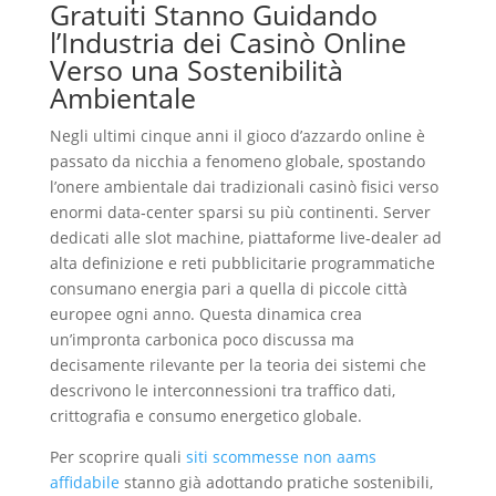
Gratuiti Stanno Guidando
l’Industria dei Casinò Online
Verso una Sostenibilità
Ambientale
Negli ultimi cinque anni il gioco d’azzardo online è
passato da nicchia a fenomeno globale, spostando
l’onere ambientale dai tradizionali casinò fisici verso
enormi data‑center sparsi su più continenti. Server
dedicati alle slot machine, piattaforme live‑dealer ad
alta definizione e reti pubblicitarie programmatiche
consumano energia pari a quella di piccole città
europee ogni anno. Questa dinamica crea
un’impronta carbonica poco discussa ma
decisamente rilevante per la teoria dei sistemi che
descrivono le interconnessioni tra traffico dati,
crittografia e consumo energetico globale.
Per scoprire quali
siti scommesse non aams
affidabile
stanno già adottando pratiche sostenibili,