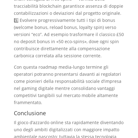
tracciabilità blockchain garantisce assenza di doppie
contabilizzazioni o deviazioni dal progetto originale.
5️⃣ Evolvere progressivamente tutti i tipi di bonus
(welcome bonus, reload bonus, loyalty spin) verso
versioni “eco”. Ad esempio trasformare il classico £50
no deposit bonus in «50 eco‐spins», dove ogni spin
contribuisce direttamente alla compensazione
carbonica correlata alla sessione corrente.
Con questa roadmap media-lungo termine gli
operatori potranno presentarsi davanti ai regolatori
come pionieri della responsabilità sociale d’impresa
nel gaming digitale mentre consolidano vantaggi
competitivi tangibili sul mercato mobile altamente
frammentato.
Conclusione
Il gioco d’azzardo online sta rapidamente diventando
uno degli ambiti digitalizzati con maggiore impatto
ambientale nascosto; tuttavia la stessa tecnologia