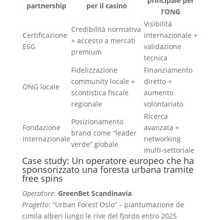
principale per
partnership
per il casinò
l’ONG
Visibilità
Credibilità normativa
Certificazione
internazionale +
+ accesso a mercati
ESG
validazione
premium
tecnica
Fidelizzazione
Finanziamento
community locale +
diretto +
ONG locale
scontistica fiscale
aumento
regionale
volontariato
Ricerca
Posizionamento
Fondazione
avanzata +
brand come “leader
internazionale
networking
verde” globale
multi‑settoriale
Case study: Un operatore europeo che ha
sponsorizzato una foresta urbana tramite
free spins
Operatore
:
GreenBet Scandinavia
Progetto
: “Urban Forest Oslo” – piantumazione de​
cimila alberi lungo le rive del fjordo entro 2025