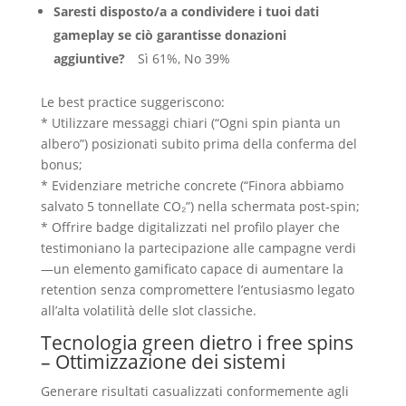
Saresti disposto/a a condividere i tuoi dati
gameplay se ciò garantisse donazioni
aggiuntive?
Sì 61%, No 39%
Le best practice suggeriscono:
* Utilizzare messaggi chiari (“Ogni spin pianta un
albero”) posizionati subito prima della conferma del
bonus;
* Evidenziare metriche concrete (“Finora abbiamo
salvato 5 tonnellate CO₂”) nella schermata post‑spin;
* Offrire badge digitalizzati nel profilo player che
testimoniano la partecipazione alle campagne verdi
—un elemento gamificato capace di aumentare la
retention senza compromettere l’entusiasmo legato
all’alta volatilità delle slot classiche.
Tecnologia green dietro i free spins
– Ottimizzazione dei sistemi
Generare risultati casualizzati conformemente agli