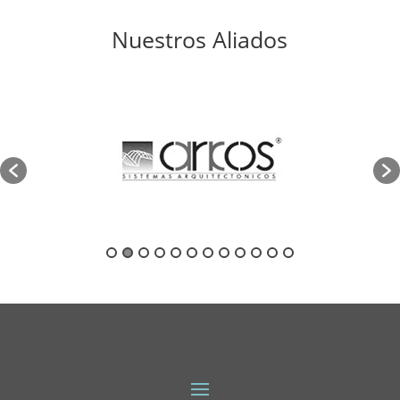
Nuestros Aliados