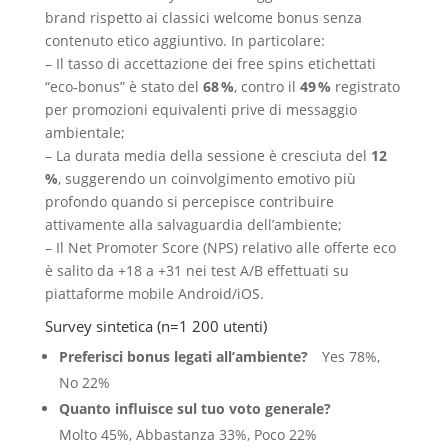
brand rispetto ai classici welcome bonus senza
contenuto etico aggiuntivo. In particolare:
– Il tasso di accettazione dei free spins etichettati
“eco‑bonus” è stato del
68 %
, contro il
49 %
registrato
per promozioni equivalenti prive di messaggio
ambientale;
– La durata media della sessione è cresciuta del
12
%
, suggerendo un coinvolgimento emotivo più
profondo quando si percepisce contribuire
attivamente alla salvaguardia dell’ambiente;
– Il Net Promoter Score (NPS) relativo alle offerte eco
è salito da +18 a +31 nei test A/B effettuati su
piattaforme mobile Android/iOS.
Survey sintetica (n=1 200 utenti)
Preferisci bonus legati all’ambiente?
Yes 78%,
No 22%
Quanto influisce sul tuo voto generale?
Molto 45%, Abbastanza 33%, Poco 22%