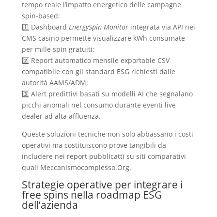
tempo reale l’impatto energetico delle campagne
spin‑based:
1️⃣ Dashboard
EnergySpin Monitor
integrata via API nei
CMS casino permette visualizzare kWh consumate
per mille spin gratuiti;
2️⃣ Report automatico mensile exportable CSV
compatibile con gli standard ESG richiesti dalle
autorità AAMS/ADM;
3️⃣ Alert predittivi basati su modelli AI che segnalano
picchi anomali nel consumo durante eventi live
dealer ad alta affluenza.
Queste soluzioni tecniche non solo abbassano i costi
operativi ma costituiscono prove tangibili da
includere nei report pubblicatti su siti comparativi
quali Meccanismocomplesso.Org.
Strategie operative per integrare i
free spins nella roadmap ESG
dell’azienda