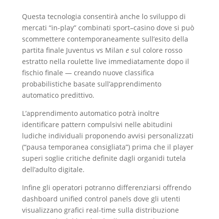
Questa tecnologia consentirà anche lo sviluppo di
mercati “in-play” combinati sport–casino dove si può
scommettere contemporaneamente sull’esito della
partita finale Juventus vs Milan
e
sul colore rosso
estratto nella roulette live immediatamente dopo il
fischio finale — creando nuove classifica
probabilistiche basate sull’apprendimento
automatico predittivo.
L’apprendimento automatico potrà inoltre
identificare pattern compulsivi nelle abitudini
ludiche individuali proponendo avvisi personalizzati
(“pausa temporanea consigliata”) prima che il player
superi soglie critiche definite dagli organidi tutela
dell’adulto digitale.
Infine gli operatori potranno differenziarsi offrendo
dashboard unified control panels dove gli utenti
visualizzano grafici real-time sulla distribuzione