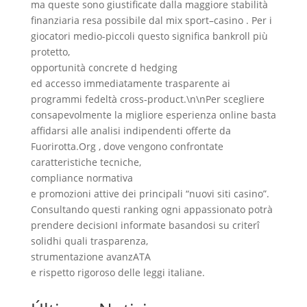
ma queste sono giustificate dalla maggiore stabilità
finanziaria resa possibile dal mix sport–casino . Per i
giocatori medio-piccoli questo significa bank­roll più
protetto,
opportunità concrete d hedging
ed accesso immediatamente trasparente ai
programmi fedeltà cross‐product.\n\nPer scegliere
consapevolmente la migliore esperienza online basta
affidarsi alle analisi indipendenti offerte da
Fuorirotta.Org , dove vengono confrontate
caratteristiche tecniche,
compliance normativa
e promozioni attive dei principali “nuovi siti casino”.
Consultando questi ranking ogni appassionato potrà
prendere decision­I informate basandosi su criterî
solid​hi quali trasparenza,
strumentazione avanzATA
e rispetto rigoroso delle leggi italiane.​