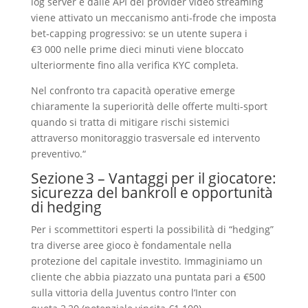
log server e dalle API dei provider video streaming
viene attivato un meccanismo anti‐frode che imposta
bet‐capping progressivo: se un utente supera i
€3 000 nelle prime dieci minuti viene bloccato
ulteriormente fino alla verifica KYC completa.
Nel confronto tra capacità operative emerge
chiaramente la superiorità delle offerte multi-sport
quando si tratta di mitigare rischi sistemici
attraverso monitoraggio trasversale ed intervento
preventivo.“
Sezione 3 – Vantaggi per il giocatore:
sicurezza del bankroll e opportunità
di hedging
Per i scommettitori esperti la possibilità di “hedging”
tra diverse aree gioco è fondamentale nella
protezione del capitale investito. Immaginiamo un
cliente che abbia piazzato una puntata pari a €500
sulla vittoria della Juventus contro l’Inter con