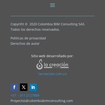
Copyriht © 2020
Colombia BIM Consulting SAS.
Todos los derechos reservados.
Politicas de privacidad
Derechos de autor
Sitio web desarrollado por:
lacreacion.com.co
+57 – 311 2127889
Proyectos@colombiabimconsulting.com