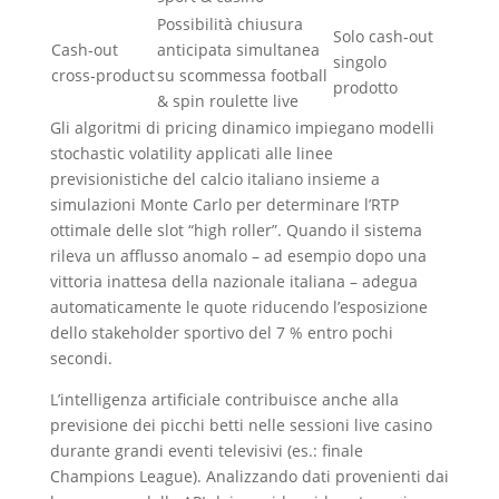
Possibilità chiusura
Solo cash‑out
Cash‑out
anticipata simultanea
singolo
cross‑product
su scommessa football
prodotto
& spin roulette live
Gli algoritmi di pricing dinamico impiegano modelli
stochastic volatility applicati alle linee
previsionistiche del calcio italiano insieme a
simulazioni Monte Carlo per determinare l’RTP
ottimale delle slot “high roller”. Quando il sistema
rileva un afflusso anomalo – ad esempio dopo una
vittoria inattesa della nazionale italiana – adegua
automaticamente le quote riducendo l’esposizione
dello stakeholder sportivo del 7 % entro pochi
secondi.
L’intelligenza artificiale contribuisce anche alla
previsione dei picchi betti nelle sessioni live casino
durante grandi eventi televisivi (es.: finale
Champions League). Analizzando dati provenienti dai