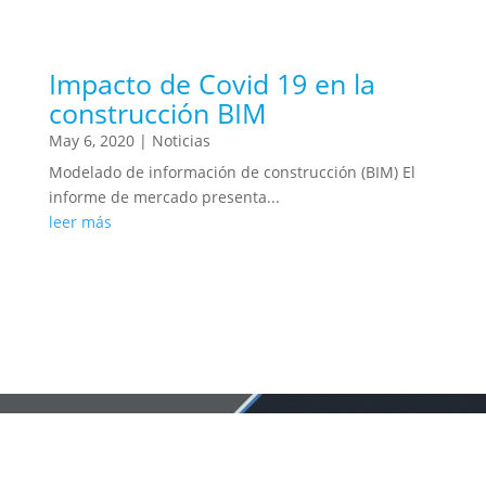
Impacto de Covid 19 en la
construcción BIM
May 6, 2020
|
Noticias
Modelado de información de construcción (BIM) El
informe de mercado presenta...
leer más