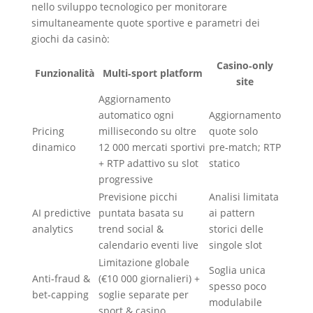
nello sviluppo tecnologico per monitorare
simultaneamente quote sportive e parametri dei
giochi da casinò:
Casino‑only
Funzionalità
Multi‑sport platform
site
Aggiornamento
automatico ogni
Aggiornamento
Pricing
millisecondo su oltre
quote solo
dinamico
12 000 mercati sportivi
pre‑match; RTP
+ RTP adattivo su slot
statico
progressive
Previsione picchi
Analisi limitata
AI predictive
puntata basata su
ai pattern
analytics
trend social &
storici delle
calendario eventi live
singole slot
Limitazione globale
Soglia unica
Anti‑fraud &
(€10 000 giornalieri) +
spesso poco
bet‑capping
soglie separate per
modulabile
sport & casino