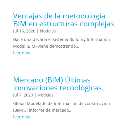
Ventajas de la metodología
BIM en estructuras complejas
Jul 16, 2020
|
Noticias
Hace una década el sistema Building Information
Model (BIM) viene demostrando...
leer más
Mercado (BIM) Últimas
innovaciones tecnológicas.
Jul 7, 2020
|
Noticias
Global Modelado de Información de construcción
(BIM) El informe de mercado...
leer más