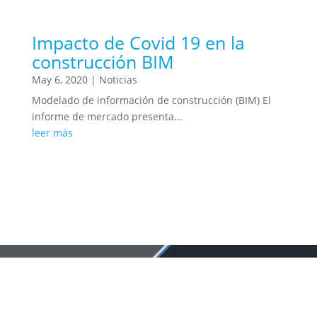
Impacto de Covid 19 en la
construcción BIM
May 6, 2020
|
Noticias
Modelado de información de construcción (BIM) El
informe de mercado presenta...
leer más