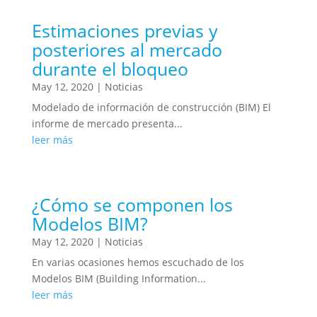
Estimaciones previas y
posteriores al mercado
durante el bloqueo
May 12, 2020
|
Noticias
Modelado de información de construcción (BIM) El
informe de mercado presenta...
leer más
¿Cómo se componen los
Modelos BIM?
May 12, 2020
|
Noticias
En varias ocasiones hemos escuchado de los
Modelos BIM (Building Information...
leer más