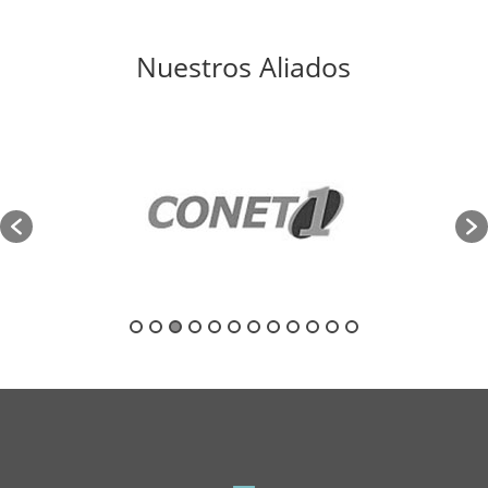
Nuestros Aliados