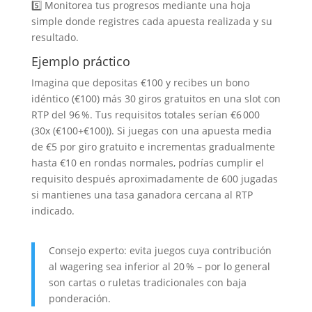
5️⃣ Monitorea tus progresos mediante una hoja
simple donde registres cada apuesta realizada y su
resultado.
Ejemplo práctico
Imagina que depositas €100 y recibes un bono
idéntico (€100) más 30 giros gratuitos en una slot con
RTP del 96 %. Tus requisitos totales serían €6 000
(30x (€100+€100)). Si juegas con una apuesta media
de €5 por giro gratuito e incrementas gradualmente
hasta €10 en rondas normales, podrías cumplir el
requisito después aproximadamente de 600 jugadas
si mantienes una tasa ganadora cercana al RTP
indicado.
Consejo experto: evita juegos cuya contribución
al wagering sea inferior al 20 % – por lo general
son cartas o ruletas tradicionales con baja
ponderación.