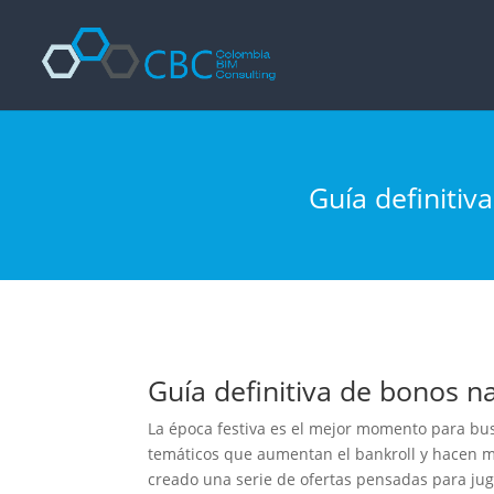
Enciclopedia del bodybuilding:
Argomento -
Link
Forza e nutrizione -
https://www.nsca.com/education/articles/ptq/nu
Ipertrofia avanzata -
https://www.youtube.com/watch?v=8caF1Keg
Miglior sito per l'acquisto di prodotti farmacologici -
https://steroid
Guía definiti
Guía definitiva de bonos 
La época festiva es el mejor momento para bu
temáticos que aumentan el bankroll y hacen má
creado una serie de ofertas pensadas para ju