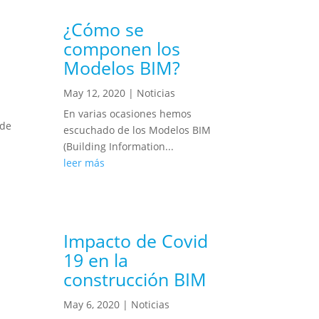
¿Cómo se
componen los
Modelos BIM?
May 12, 2020
|
Noticias
En varias ocasiones hemos
 de
escuchado de los Modelos BIM
(Building Information...
leer más
Impacto de Covid
19 en la
construcción BIM
May 6, 2020
|
Noticias