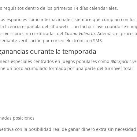
s requisitos dentro de los primeros 14 días calendariales.
rios españoles como internacionales, siempre que cumplan con los
r la licencia española del sitio web — un factor clave cuando se co
 versiones no certificadas del
Casino Valencia
. Además, el proces
mediante verificación por correo electrónico o SMS.
 ganancias durante la temporada
rneos especiales centrados en juegos populares como
Blackjack Live
iene un pozo acumulado formado por una parte del turnover total
inadas posiciones
titiva con la posibilidad real de ganar dinero extra sin necesidad