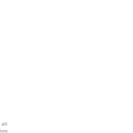
allí
ivos