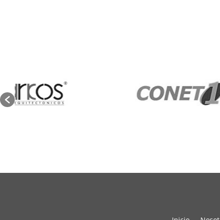
Inicio
Nosot