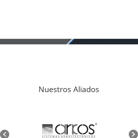
Nuestros Aliados