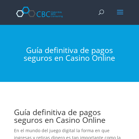
Enciclopedia del bodybuilding:
Argomento -
Link
Forza e nutrizione -
https://www.nsca.com/education/articles/ptq/nu
Ipertrofia avanzata -
https://www.youtube.com/watch?v=8caF1Keg
Miglior sito per l'acquisto di prodotti farmacologici -
https://steroid
Guía definitiva de pagos
seguros en Casino Online
Guía definitiva de pagos
seguros en Casino Online
En el mundo del juego digital la forma en que
ingresas y retiras dinero es tan importante como la