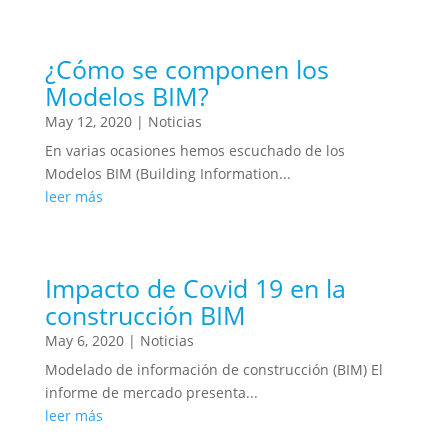
¿Cómo se componen los
Modelos BIM?
May 12, 2020
|
Noticias
En varias ocasiones hemos escuchado de los
Modelos BIM (Building Information...
leer más
Impacto de Covid 19 en la
construcción BIM
May 6, 2020
|
Noticias
Modelado de información de construcción (BIM) El
informe de mercado presenta...
leer más