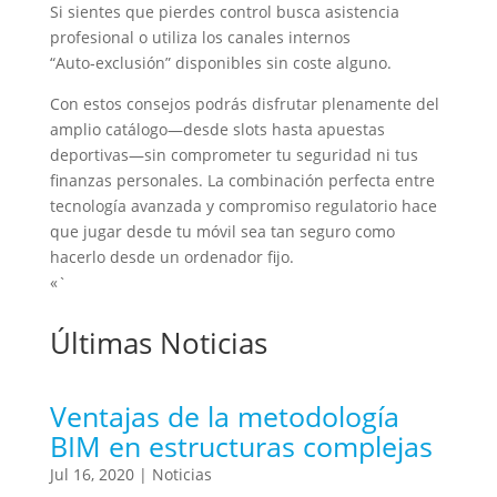
Si sientes que pierdes control busca asistencia
profesional o utiliza los canales internos
“Auto‑exclusión” disponibles sin coste alguno.
Con estos consejos podrás disfrutar plenamente del
amplio catálogo—desde slots hasta apuestas
deportivas—sin comprometer tu seguridad ni tus
finanzas personales. La combinación perfecta entre
tecnología avanzada y compromiso regulatorio hace
que jugar desde tu móvil sea tan seguro como
hacerlo desde un ordenador fijo.
«`
Últimas Noticias
Ventajas de la metodología
BIM en estructuras complejas
Jul 16, 2020
|
Noticias