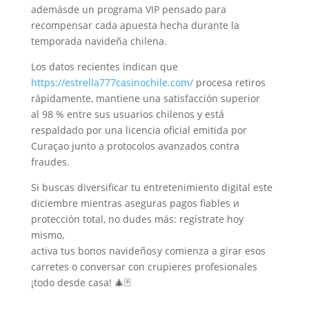
ademásde un programa VIP pensado para
recompensar cada apuesta hecha durante la
temporada navideña chilena.
Los datos recientes indican que
https://estrella777casinochile.com/
procesa retiros
rápidamente, mantiene una satisfacción superior
al 98 % entre sus usuarios chilenos ​y está
respaldado por una licencia oficial emitida por
Curaçao junto a protocolos avanzados contra
fraudes.​
Si buscas diversificar tu entretenimiento digital este
diciembre mientras aseguras pagos fiables и
protección total​‍, no dudes más: regístrate hoy
mismo,
activa tus bonos navideños​ y comienza a girar esos
carretes o conversar con crupieres profesionales
¡todo desde casa! 🎄🃏