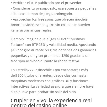
• Verificar el RTP publicado por el proveedor.
• Considerar tu presupuesto; usa apuestas pequeñas
si buscas tiempo de juego prolongado.
• Aprovechar los free spins que ofrecen muchos
bonos navideños; son giros sin costo que pueden
generar ganancias reales.
Ejemplo: Imagina que eliges el slot “Christmas
Fortune” con RTP 95 % y volatilidad media. Apostando
$10 por giro durante 50 giros obtienes dos ganancias
pequeñas y un gran premio de $250 gracias a un
free spin activado durante la ronda festiva.
En Estrella777Casinochile.Com encontrarás más
de 5 800 títulos diferentes, desde clásicos hasta
máquinas modernas con gráficos 3D y funciones
interactivas. La variedad asegura que siempre haya
algo nuevo para probar sin salir del sitio.
Crupier en vivo: la experiencia real
dentro del casino online