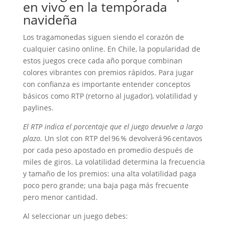
en vivo en la temporada
navideña
Los tragamonedas siguen siendo el corazón de
cualquier casino online. En Chile, la popularidad de
estos juegos crece cada año porque combinan
colores vibrantes con premios rápidos. Para jugar
con confianza es importante entender conceptos
básicos como RTP (retorno al jugador), volatilidad y
paylines.
El RTP indica el porcentaje que el juego devuelve a largo
plazo.
Un slot con RTP del 96 % devolverá 96 centavos
por cada peso apostado en promedio después de
miles de giros. La volatilidad determina la frecuencia
y tamaño de los premios: una alta volatilidad paga
poco pero grande; una baja paga más frecuente
pero menor cantidad.
Al seleccionar un juego debes: