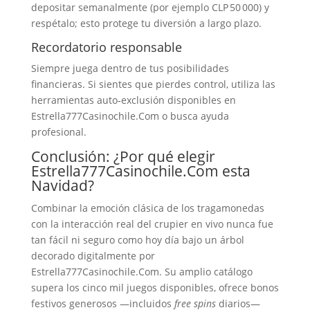
depositar semanalmente (por ejemplo CLP 50 000) y
respétalo; esto protege tu diversión a largo plazo.
Recordatorio responsable
Siempre juega dentro de tus posibilidades
financieras​​. Si sientes que pierdes control, utiliza las
herramientas auto‑exclusión disponibles en
Estrella777Casinochile.Com o busca ayuda
profesional.
Conclusión: ¿Por qué elegir
Estrella777Casinochile.Com esta
Navidad?
Combinar la emoción clásica de los tragamonedas
con la interacción real del crupier en vivo nunca fue
tan fácil ni seguro como hoy día bajo un árbol
decorado digitalmente por
Estrella777Casinochile.Com​. Su amplio catálogo
supera los cinco mil juegos disponibles, ofrece bonos
festivos generosos —incluidos
free spins
diarios—