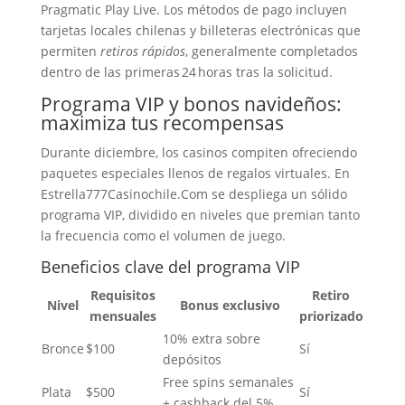
Pragmatic Play Live. Los métodos de pago incluyen
tarjetas locales chilenas y billeteras electrónicas que
permiten
retiros rápidos
, generalmente completados
dentro de las primeras 24 horas tras la solicitud.
Programa VIP y bonos navideños:
maximiza tus recompensas
Durante diciembre, los casinos compiten ofreciendo
paquetes especiales llenos de regalos virtuales. En
Estrella777Casinochile.Com se despliega un sólido
programa VIP, dividido en niveles que premian tanto
la frecuencia como el volumen de juego.
Beneficios clave del programa VIP
Requisitos
Retiro
Nivel
Bonus exclusivo
mensuales
priorizado
10% extra sobre
Bronce
$100
Sí
depósitos
Free spins semanales
Plata
$500
Sí
+ cashback del 5%