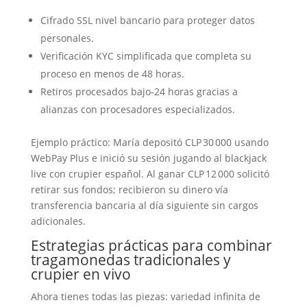
Cifrado SSL nivel bancario para proteger datos
personales.
Verificación KYC simplificada que completa su
proceso en menos de 48 horas.
Retiros procesados bajo‑24 horas gracias a
alianzas con procesadores especializados.
Ejemplo práctico: María depositó CLP 30 000 usando
WebPay Plus e inició su sesión jugando al blackjack
live con crupier español. Al ganar CLP 12 000 solicitó
retirar sus fondos; recibieron su dinero vía
transferencia bancaria al día siguiente sin cargos
adicionales.
Estrategias prácticas para combinar
tragamonedas tradicionales y
crupier en vivo
Ahora tienes todas las piezas: variedad infinita de