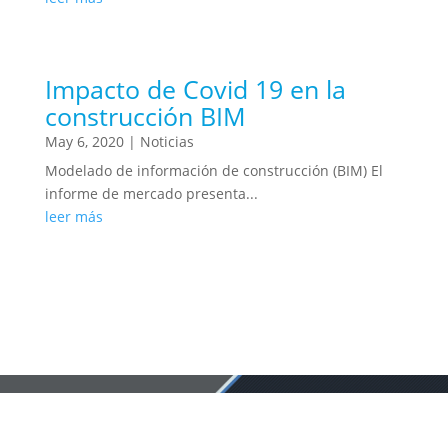
Impacto de Covid 19 en la
construcción BIM
May 6, 2020
|
Noticias
Modelado de información de construcción (BIM) El
informe de mercado presenta...
leer más