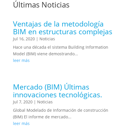
Últimas Noticias
Ventajas de la metodología
BIM en estructuras complejas
Jul 16, 2020
|
Noticias
Hace una década el sistema Building Information
Model (BIM) viene demostrando...
leer más
Mercado (BIM) Últimas
innovaciones tecnológicas.
Jul 7, 2020
|
Noticias
Global Modelado de Información de construcción
(BIM) El informe de mercado...
leer más