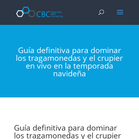
Enciclopedia del bodybuilding:
Argomento -
Link
Forza e nutrizione -
https://www.nsca.com/education/articles/ptq/nu
Ipertrofia avanzata -
https://www.youtube.com/watch?v=8caF1Keg
Miglior sito per l'acquisto di prodotti farmacologici -
https://steroid
Guía definitiva para dominar
los tragamonedas y el crupier
en vivo en la temporada
navideña
Guía definitiva para dominar
los tragamonedas y el crupier