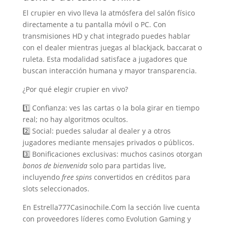
El crupier en vivo lleva la atmósfera del salón físico
directamente a tu pantalla móvil o PC. Con
transmisiones HD y chat integrado puedes hablar
con el dealer mientras juegas al blackjack, baccarat o
ruleta. Esta modalidad satisface a jugadores que
buscan interacción humana y mayor transparencia.
¿Por qué elegir crupier en vivo?
1️⃣ Confianza: ves las cartas o la bola girar en tiempo
real; no hay algoritmos ocultos.
2️⃣ Social: puedes saludar al dealer y a otros
jugadores mediante mensajes privados o públicos.
3️⃣ Bonificaciones exclusivas: muchos casinos otorgan
bonos de bienvenida
solo para partidas live,
incluyendo
free spins
convertidos en créditos para
slots seleccionados.
En Estrella777Casinochile.Com la sección live cuenta
con proveedores líderes como Evolution Gaming y