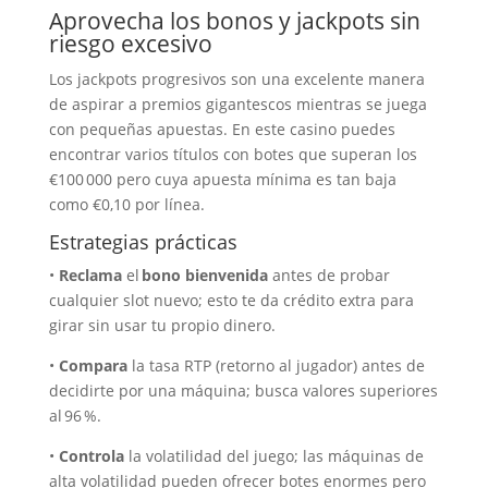
Aprovecha los bonos y jackpots sin
riesgo excesivo
Los jackpots progresivos son una excelente manera
de aspirar a premios gigantescos mientras se juega
con pequeñas apuestas. En este casino puedes
encontrar varios títulos con botes que superan los
€100 000 pero cuya apuesta mínima es tan baja
como €0,10 por línea.
Estrategias prácticas
•
Reclama
el
bono bienvenida
antes de probar
cualquier slot nuevo; esto te da crédito extra para
girar sin usar tu propio dinero.
•
Compara
la tasa RTP (retorno al jugador) antes de
decidirte por una máquina; busca valores superiores
al 96 %.
•
Controla
la volatilidad del juego; las máquinas de
alta volatilidad pueden ofrecer botes enormes pero