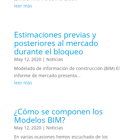
leer más
Estimaciones previas y
posteriores al mercado
durante el bloqueo
May 12, 2020
|
Noticias
Modelado de información de construcción (BIM) El
informe de mercado presenta...
leer más
¿Cómo se componen los
Modelos BIM?
May 12, 2020
|
Noticias
En varias ocasiones hemos escuchado de los