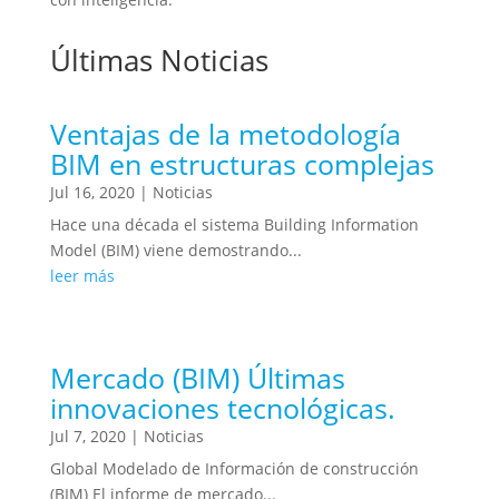
Últimas Noticias
Ventajas de la metodología
BIM en estructuras complejas
Jul 16, 2020
|
Noticias
Hace una década el sistema Building Information
Model (BIM) viene demostrando...
leer más
Mercado (BIM) Últimas
innovaciones tecnológicas.
Jul 7, 2020
|
Noticias
Global Modelado de Información de construcción
(BIM) El informe de mercado...