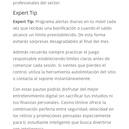
profesionales del sector:
Expert Tip
Expert Tip:
Programa alertas diarias en tu móvil cada
vez que recibas una bonificación o cuando el saldo
alcance un límite preestablecido. De esta forma
evitarás sorpresas desagradables al final del mes.
Además recuerda siempre practicar el juego
responsable estableciendo límites claros antes de
comenzar cada sesión. Si sientes que pierdes el
control, utiliza la herramienta autolimitación del sitio
o contacta al soporte instantáneamente.
Con estas pautas podrás disfrutar del mejor
entretenimiento digital sin sacrificar tus estudios ni
tus finanzas personales. Casino Online ofrece la
combinación perfecta entre seguridad, velocidad en
los retiros y promociones pensadas especialmente
para ti, estudiante inteligente que busca divertirse
con inteligencia.