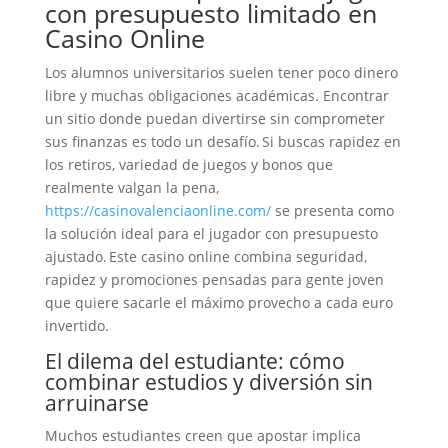
con presupuesto limitado en
Casino Online
Los alumnos universitarios suelen tener poco dinero
libre y muchas obligaciones académicas. Encontrar
un sitio donde puedan divertirse sin comprometer
sus finanzas es todo un desafío. Si buscas rapidez en
los retiros, variedad de juegos y bonos que
realmente valgan la pena,
https://casinovalenciaonline.com/
se presenta como
la solución ideal para el jugador con presupuesto
ajustado. Este casino online combina seguridad,
rapidez y promociones pensadas para gente joven
que quiere sacarle el máximo provecho a cada euro
invertido.
El dilema del estudiante: cómo
combinar estudios y diversión sin
arruinarse
Muchos estudiantes creen que apostar implica