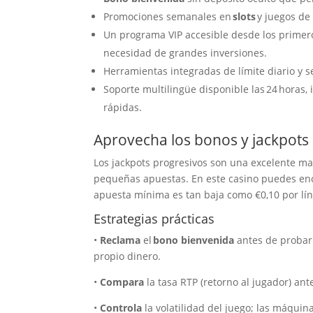
Promociones semanales en
slots
y juegos de
Un programa VIP accesible desde los primer
necesidad de grandes inversiones.
Herramientas integradas de límite diario y 
Soporte multilingüe disponible las 24 horas,
rápidas.
Aprovecha los bonos y jackpots 
Los jackpots progresivos son una excelente ma
pequeñas apuestas. En este casino puedes enco
apuesta mínima es tan baja como €0,10 por lín
Estrategias prácticas
•
Reclama
el
bono bienvenida
antes de probar 
propio dinero.
•
Compara
la tasa RTP (retorno al jugador) an
•
Controla
la volatilidad del juego; las máqui