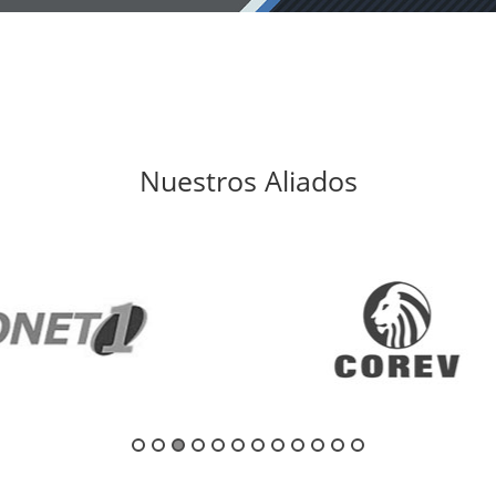
Nuestros Aliados