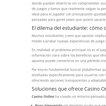
donde puedan divertirse sin comprometer sus fi
de juegos y bonos que realmente valgan la pe
ideal para el jugador con presupuesto ajustad
pensadas para gente joven que quiere sacarle
El dilema del estudiante: cómo 
Muchos estudiantes creen que apostar implica 
miedo a probar nuevas experiencias de juego 
En realidad, el problema principal no es el jueg
información clara sobre los beneficios que of
apuesta puede convertirse en una pérdida inesp
Por eso es fundamental buscar plataformas que
diseñadas específicamente para usuarios con f
ofreciendo opciones transparentes y adaptables
Soluciones que ofrece Casino O
Casino Online
ha creado un entorno pensado 
Bono bienvenida
sin depósito oculto que perm