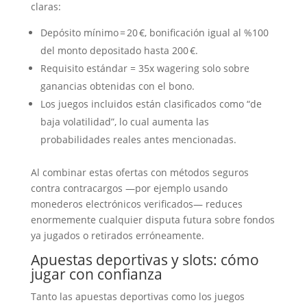
claras:
Depósito mínimo = 20 €, bonificación igual al %100
del monto depositado hasta 200 €.
Requisito estándar = 35x wagering solo sobre
ganancias obtenidas con el bono.
Los juegos incluidos están clasificados como “de
baja volatilidad”, lo cual aumenta las
probabilidades reales antes mencionadas.
Al combinar estas ofertas con métodos seguros
contra contracargos —por ejemplo usando
monederos electrónicos verificados— reduces
enormemente cualquier disputa futura sobre fondos
ya jugados o retirados erróneamente.
Apuestas deportivas y slots: cómo
jugar con confianza
Tanto las apuestas deportivas como los juegos