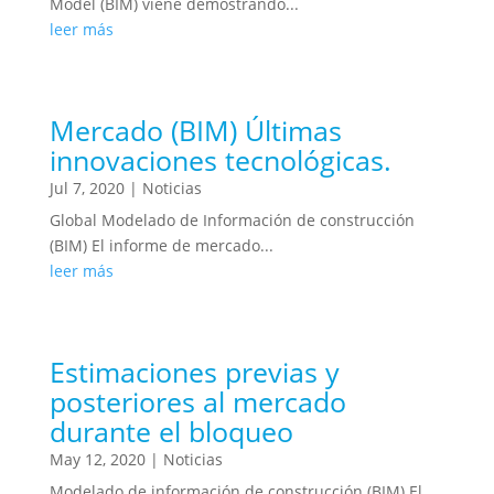
Model (BIM) viene demostrando...
leer más
Mercado (BIM) Últimas
innovaciones tecnológicas.
Jul 7, 2020
|
Noticias
Global Modelado de Información de construcción
(BIM) El informe de mercado...
leer más
Estimaciones previas y
posteriores al mercado
durante el bloqueo
May 12, 2020
|
Noticias
Modelado de información de construcción (BIM) El