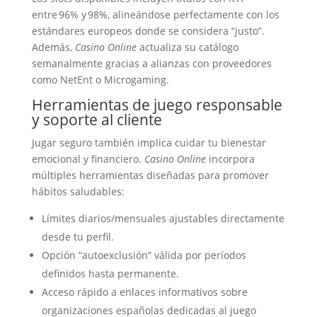
entre 96% y 98%, alineándose perfectamente con los
estándares europeos donde se considera “justo”.
Además,
Casino Online
actualiza su catálogo
semanalmente gracias a alianzas con proveedores
como NetEnt o Microgaming.
Herramientas de juego responsable
y soporte al cliente
Jugar seguro también implica cuidar tu bienestar
emocional y financiero.
Casino Online
incorpora
múltiples herramientas diseñadas para promover
hábitos saludables:
Límites diarios/mensuales ajustables directamente
desde tu perfil.
Opción “autoexclusión” válida por períodos
definidos hasta permanente.
Acceso rápido a enlaces informativos sobre
organizaciones españolas dedicadas al juego