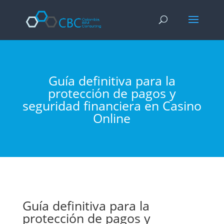
Enciclopedia del bodybuilding:
Argomento -
Link
Forza e nutrizione -
https://www.nsca.com/education/articles/ptq/nu
Ipertrofia avanzata -
https://www.youtube.com/watch?v=8caF1Keg
Miglior sito per l'acquisto di prodotti farmacologici -
https://steroid
Guía definitiva para la
protección de pagos y
seguridad financiera en Casino
Online
Guía definitiva para la
protección de pagos y