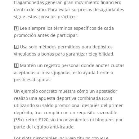
tragamonedas generan gran movimiento financiero
dentro del sitio. Para evitar sorpresas desagradables
sigue estos consejos prácticos:
1️⃣ Lee siempre los términos específicos de cada
promoción antes de participar.
2️⃣ Usa solo métodos permitidos para depósitos
vinculados a bonos para garantizar elegibilidad.
3️⃣ Mantén un registro personal donde anotes cuotas
aceptadas o líneas jugadas; esto ayuda frente a
posibles disputas.
Un ejemplo concreto muestra cómo un apostador
realizó una apuesta deportiva combinada (€50)
utilizando su saldo promocional después del primer
depósito; tras cumplir con un requisito razonable
(35x), retiró €120 sin inconvenientes ni bloqueos por
parte del equipo anti‑fraude.
Los slots disponibles incluyen títulos con RTP