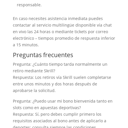
responsable.
En caso necesites asistencia inmediata puedes
contactar al servicio multilingüe disponible vía chat
en vivo las 24 horas o mediante tickets por correo
electrónico – tiempos promedio de respuesta inferior
a 15 minutos.
Preguntas frecuentes
Pregunta: ¿Cuánto tiempo tarda normalmente un
retiro mediante Skrill?
Respuesta: Los retiros vía Skrill suelen completarse
entre unos minutos y dos horas después de
aprobarse la solicitud.
Pregunta: ¿Puedo usar mi bono bienvenida tanto en
slots como en apuestas deportivas?
Respuesta: Sí, pero debes cumplir primero los
requisitos asociados al bono antes de aplicarlo a
deportes; consulta siempre las condiciones