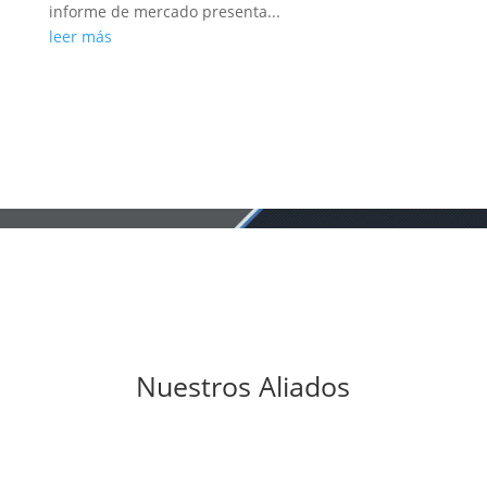
informe de mercado presenta...
leer más
Nuestros Aliados