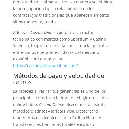
depositado inicialmente. De esa manera se elimina
la preocupación típica relacionada con los
contracargos tradicionales que aparecen en otros
sitios menos regulados.
Además,
Casino Online
comparte su motor
tecnológico con marcas como Sportium y Casino
Valencia, lo que refuerza la consistencia operativa
entre varios operadores líderes del mercado
español. Find out more at
https://casinovalenciaonline.com/
.
Métodos de pago y velocidad de
retiros
La rapidez al retirar tus ganancias es uno de los
principales criterios a la hora de elegir un casino
online fiable.
Casino Online
ofrece más de veinte
métodos distintos – tarjetas Visa/Mastercard,
monederos electrónicos como Skrill o Neteller,
transferencias bancarias locales e incluso