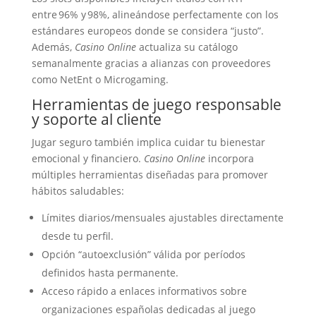
entre 96% y 98%, alineándose perfectamente con los
estándares europeos donde se considera “justo”.
Además,
Casino Online
actualiza su catálogo
semanalmente gracias a alianzas con proveedores
como NetEnt o Microgaming.
Herramientas de juego responsable
y soporte al cliente
Jugar seguro también implica cuidar tu bienestar
emocional y financiero.
Casino Online
incorpora
múltiples herramientas diseñadas para promover
hábitos saludables:
Límites diarios/mensuales ajustables directamente
desde tu perfil.
Opción “autoexclusión” válida por períodos
definidos hasta permanente.
Acceso rápido a enlaces informativos sobre
organizaciones españolas dedicadas al juego