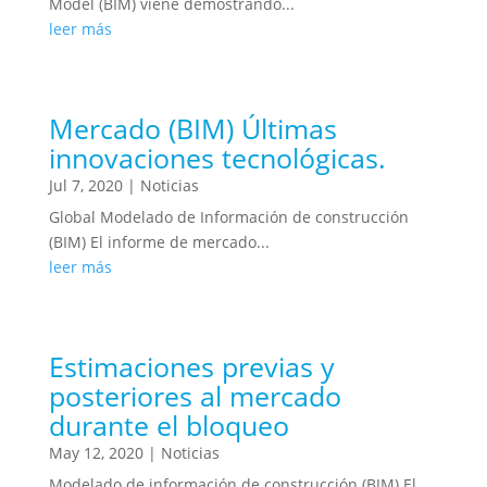
Model (BIM) viene demostrando...
leer más
Mercado (BIM) Últimas
innovaciones tecnológicas.
Jul 7, 2020
|
Noticias
Global Modelado de Información de construcción
(BIM) El informe de mercado...
leer más
Estimaciones previas y
posteriores al mercado
durante el bloqueo
May 12, 2020
|
Noticias
Modelado de información de construcción (BIM) El