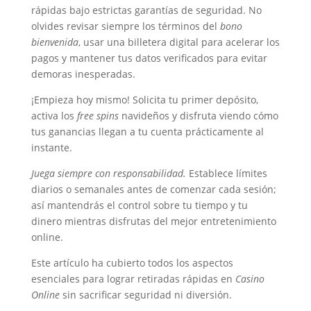
rápidas bajo estrictas garantías de seguridad. No
olvides revisar siempre los términos del
bono
bienvenida
, usar una billetera digital para acelerar los
pagos y mantener tus datos verificados para evitar
demoras inesperadas.
¡Empieza hoy mismo! Solicita tu primer depósito,
activa los
free spins
navideños y disfruta viendo cómo
tus ganancias llegan a tu cuenta prácticamente al
instante.
Juega siempre con responsabilidad.
Establece límites
diarios o semanales antes de comenzar cada sesión;
así mantendrás el control sobre tu tiempo y tu
dinero mientras disfrutas del mejor entretenimiento
online.
Este artículo ha cubierto todos los aspectos
esenciales para lograr retiradas rápidas en
Casino
Online
sin sacrificar seguridad ni diversión.