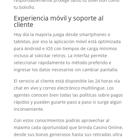
responsablemente protege tanto tu diversión como
tu bolsillo.
Experiencia móvil y soporte al
cliente
Hoy día la mayoría juega desde smartphones o
tabletas, por eso la aplicación móvil está optimizada
para Android e iOS con tiempos de carga mínimos
incluso al solicitar retiros. La interfaz permite
seleccionar rápidamente tu método preferido e
ingresar los datos necesarios sin cambiar pantalla.
El servicio al cliente está disponible las 24 horas vía
chat en vivo y correo electrónico multilingüe. Los
agentes conocen bien todas las políticas sobre pagos
rápidos y pueden guiarte paso a paso si surge algún
inconveniente.
Con estos conocimientos podrás aprovechar al
máximo cada oportunidad que brinda Casino Online,
desde sus bonos generosos hasta sus retiradas ultra