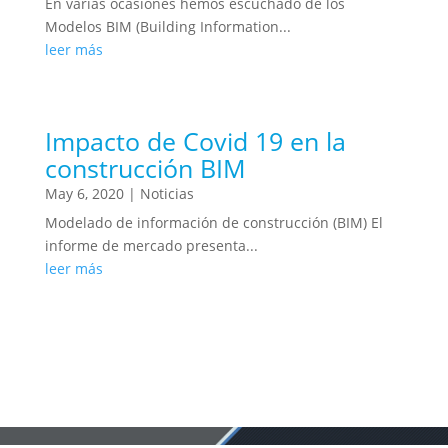
En varias ocasiones hemos escuchado de los
Modelos BIM (Building Information...
leer más
Impacto de Covid 19 en la
construcción BIM
May 6, 2020
|
Noticias
Modelado de información de construcción (BIM) El
informe de mercado presenta...
leer más