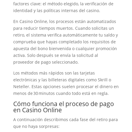
factores clave: el método elegido, la verificación de
identidad y las políticas internas del casino.
En Casino Online, los procesos están automatizados
para reducir tiempos muertos. Cuando solicitas un
retiro, el sistema verifica automáticamente tu saldo y
comprueba que hayas completado los requisitos de
apuesta del bono bienvenida o cualquier promoción
activa. Solo después se envía la solicitud al
proveedor de pago seleccionado.
Los métodos más rápidos son las tarjetas
electrónicas y las billeteras digitales como Skrill o
Neteller. Estas opciones suelen procesar el dinero en
menos de 30 minutos cuando todo está en regla.
Cómo funciona el proceso de pago
en Casino Online
A continuación describimos cada fase del retiro para
que no haya sorpresas: