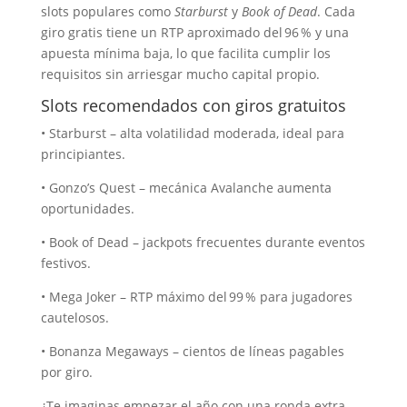
slots populares como
Starburst
y
Book of Dead
. Cada
giro gratis tiene un RTP aproximado del 96 % y una
apuesta mínima baja, lo que facilita cumplir los
requisitos sin arriesgar mucho capital propio.
Slots recomendados con giros gratuitos
• Starburst – alta volatilidad moderada, ideal para
principiantes.
• Gonzo’s Quest – mecánica Avalanche aumenta
oportunidades.
• Book of Dead – jackpots frecuentes durante eventos
festivos.
• Mega Joker – RTP máximo del 99 % para jugadores
cautelosos.
• Bonanza Megaways – cientos de líneas pagables
por giro.
¿Te imaginas empezar el año con una ronda extra