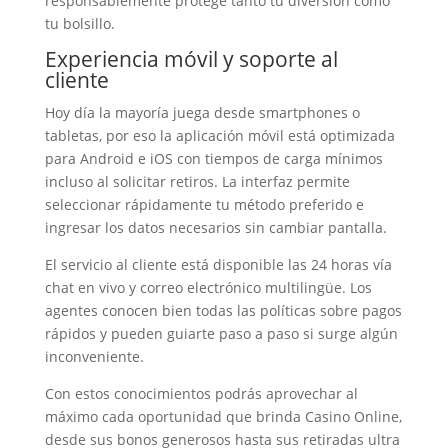
responsablemente protege tanto tu diversión como
tu bolsillo.
Experiencia móvil y soporte al
cliente
Hoy día la mayoría juega desde smartphones o
tabletas, por eso la aplicación móvil está optimizada
para Android e iOS con tiempos de carga mínimos
incluso al solicitar retiros. La interfaz permite
seleccionar rápidamente tu método preferido e
ingresar los datos necesarios sin cambiar pantalla.
El servicio al cliente está disponible las 24 horas vía
chat en vivo y correo electrónico multilingüe. Los
agentes conocen bien todas las políticas sobre pagos
rápidos y pueden guiarte paso a paso si surge algún
inconveniente.
Con estos conocimientos podrás aprovechar al
máximo cada oportunidad que brinda Casino Online,
desde sus bonos generosos hasta sus retiradas ultra