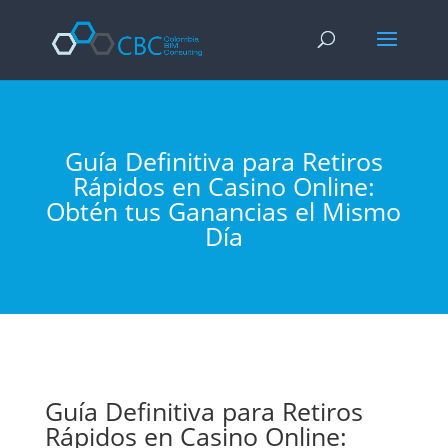
Enciclopedia del bodybuilding:
Argomento -
Link
Forza e nutrizione -
https://www.nsca.com/education/articles/ptq/nu
Ipertrofia avanzata -
https://www.youtube.com/watch?v=8caF1Keg
Miglior sito per l'acquisto di prodotti farmacologici -
https://steroid
Guía Definitiva para Retiros
Rápidos en Casino Online:
Obtén tus Ganancias el Mismo
Día
Guía Definitiva para Retiros
Rápidos en Casino Online: