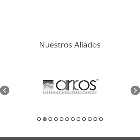
Nuestros Aliados