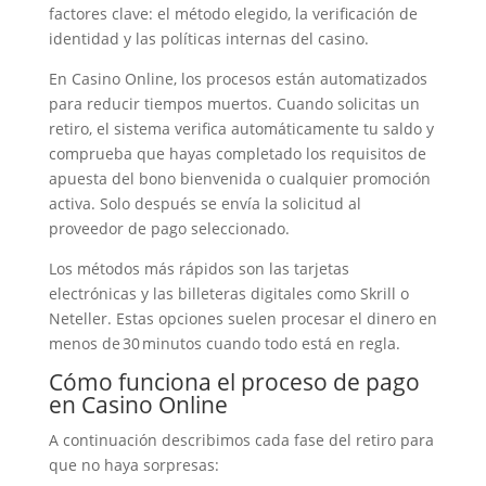
factores clave: el método elegido, la verificación de
identidad y las políticas internas del casino.
En Casino Online, los procesos están automatizados
para reducir tiempos muertos. Cuando solicitas un
retiro, el sistema verifica automáticamente tu saldo y
comprueba que hayas completado los requisitos de
apuesta del bono bienvenida o cualquier promoción
activa. Solo después se envía la solicitud al
proveedor de pago seleccionado.
Los métodos más rápidos son las tarjetas
electrónicas y las billeteras digitales como Skrill o
Neteller. Estas opciones suelen procesar el dinero en
menos de 30 minutos cuando todo está en regla.
Cómo funciona el proceso de pago
en Casino Online
A continuación describimos cada fase del retiro para
que no haya sorpresas: