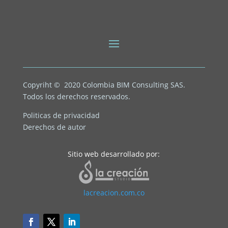
Copyriht © 2020
Colombia BIM Consulting SAS.
Todos los derechos reservados.
Politicas de privacidad
Derechos de autor
Sitio web desarrollado por:
lacreacion.com.co