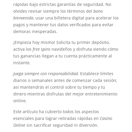
rápidas bajo estrictas garantías de seguridad. No
olvides revisar siempre los términos del
bono
bienvenida
, usar una billetera digital para acelerar los
pagos y mantener tus datos verificados para evitar
demoras inesperadas.
¡Empieza hoy mismo! Solicita tu primer depósito,
activa los
free spins
navideños y disfruta viendo cómo
tus ganancias llegan a tu cuenta prácticamente al
instante.
Juega siempre con responsabilidad.
Establece límites
diarios o semanales antes de comenzar cada sesión;
así mantendrás el control sobre tu tiempo y tu
dinero mientras disfrutas del mejor entretenimiento
online.
Este artículo ha cubierto todos los aspectos
esenciales para lograr retiradas rápidas en
Casino
Online
sin sacrificar seguridad ni diversión.