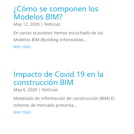
¿Cómo se componen los
Modelos BIM?
May 12, 2020
|
Noticias
En varias ocasiones hemos escuchado de los
Modelos BIM (Building Information...
leer más
Impacto de Covid 19 en la
construcción BIM
May 6, 2020
|
Noticias
Modelado de información de construcción (BIM) El
informe de mercado presenta...
leer más