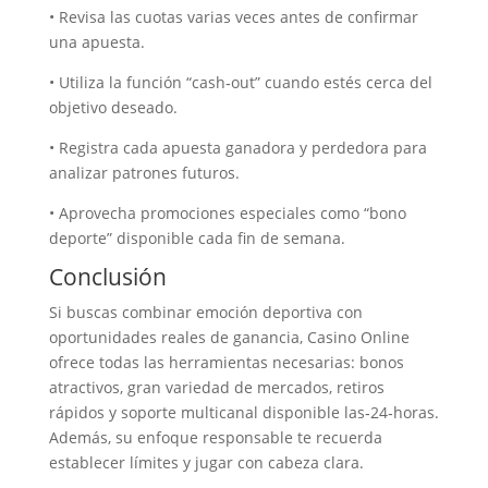
• Revisa las cuotas varias veces antes de confirmar
una apuesta.
• Utiliza la función “cash‑out” cuando estés cerca del
objetivo deseado.
• Registra cada apuesta ganadora y perdedora para
analizar patrones futuros.
• Aprovecha promociones especiales como “bono
deporte” disponible cada fin de semana.
Conclusión
Si buscas combinar emoción deportiva con
oportunidades reales de ganancia, Casino Online
ofrece todas las herramientas necesarias: bonos
atractivos, gran variedad de mercados, retiros
rápidos y soporte multicanal disponible las‑24‑horas.
Además, su enfoque responsable te recuerda
establecer límites y jugar con cabeza clara.