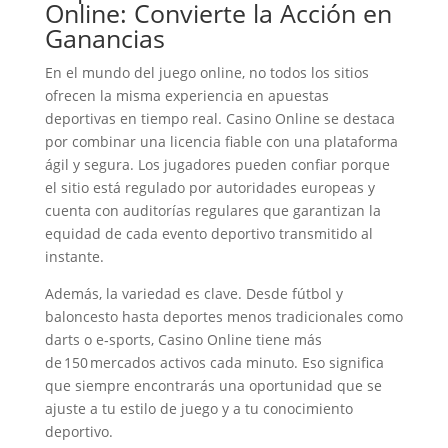
Online: Convierte la Acción en
Ganancias
En el mundo del juego online, no todos los sitios
ofrecen la misma experiencia en apuestas
deportivas en tiempo real. Casino Online se destaca
por combinar una licencia fiable con una plataforma
ágil y segura. Los jugadores pueden confiar porque
el sitio está regulado por autoridades europeas y
cuenta con auditorías regulares que garantizan la
equidad de cada evento deportivo transmitido al
instante.
Además, la variedad es clave. Desde fútbol y
baloncesto hasta deportes menos tradicionales como
darts o e‑sports, Casino Online tiene más
de 150 mercados activos cada minuto. Eso significa
que siempre encontrarás una oportunidad que se
ajuste a tu estilo de juego y a tu conocimiento
deportivo.