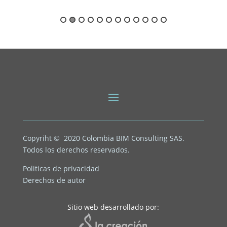
Copyriht © 2020
Colombia BIM Consulting SAS.
Todos los derechos reservados.
Politicas de privacidad
Derechos de autor
Sitio web desarrollado por: