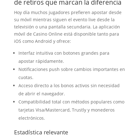
de retiros que marcan la diferencia
Hoy día muchos jugadores prefieren apostar desde
su móvil mientras siguen el evento live desde la
televisión o una pantalla secundaria. La aplicación
móvil de Casino Online está disponible tanto para
iOS como Android y ofrece:
Interfaz intuitiva con botones grandes para
apostar rápidamente.
Notificaciones push sobre cambios importantes en
cuotas.
Acceso directo a los bonos activos sin necesidad
de abrir el navegador.
Compatibilidad total con métodos populares como
tarjetas Visa/Mastercard, Trustly y monederos
electrónicos.
Estadística relevante