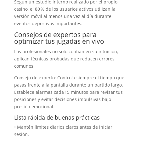
Según un estudio interno realizado por el propio
casino, el 80 % de los usuarios activos utilizan la
versión móvil al menos una vez al día durante
eventos deportivos importantes.
Consejos de expertos para
optimizar tus jugadas en vivo
Los profesionales no solo confían en su intuición;
aplican técnicas probadas que reducen errores
comunes:
Consejo de experto: Controla siempre el tiempo que
pasas frente a la pantalla durante un partido largo.
Establece alarmas cada 15 minutos para revisar tus
posiciones y evitar decisiones impulsivas bajo
presión emocional.
Lista rápida de buenas prácticas
• Mantén límites diarios claros antes de iniciar
sesión.