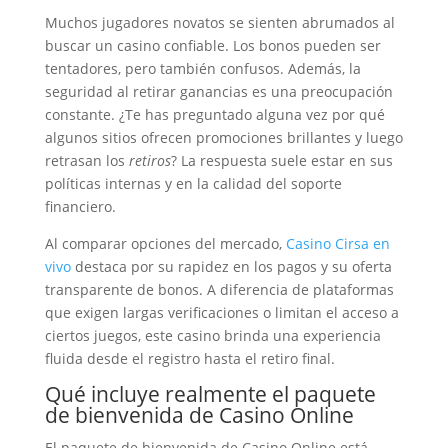
Muchos jugadores novatos se sienten abrumados al
buscar un casino confiable. Los bonos pueden ser
tentadores, pero también confusos. Además, la
seguridad al retirar ganancias es una preocupación
constante. ¿Te has preguntado alguna vez por qué
algunos sitios ofrecen promociones brillantes y luego
retrasan los
retiros
? La respuesta suele estar en sus
políticas internas y en la calidad del soporte
financiero.
Al comparar opciones del mercado,
Casino Cirsa en
vivo
destaca por su rapidez en los pagos y su oferta
transparente de bonos. A diferencia de plataformas
que exigen largas verificaciones o limitan el acceso a
ciertos juegos, este casino brinda una experiencia
fluida desde el registro hasta el retiro final.
Qué incluye realmente el paquete
de bienvenida de Casino Online
El paquete de bienvenida de Casino Online está