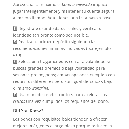
Aprovechar al máximo el
bono bienvenida
implica
jugar inteligentemente y mantener tu cuenta segura
al mismo tiempo. Aquí tienes una lista paso a paso:
1️⃣ Regístrate usando datos reales y verifica tu
identidad tan pronto como sea posible.
2️⃣ Realiza tu primer depósito siguiendo las
recomendaciones mínimas indicadas (por ejemplo,
€10).
3️⃣ Selecciona tragamonedas con alta volatilidad si
buscas grandes premios o baja volatilidad para
sesiones prolongadas; ambas opciones cumplen con
requisitos diferentes pero son igual de válidas bajo
el mismo
wagering
.
4️⃣ Usa monederos electrónicos para acelerar los
retiros
una vez cumplidos los requisitos del bono.
Did You Know?
Los bonos con requisitos bajos tienden a ofrecer
mejores márgenes a largo plazo porque reducen la