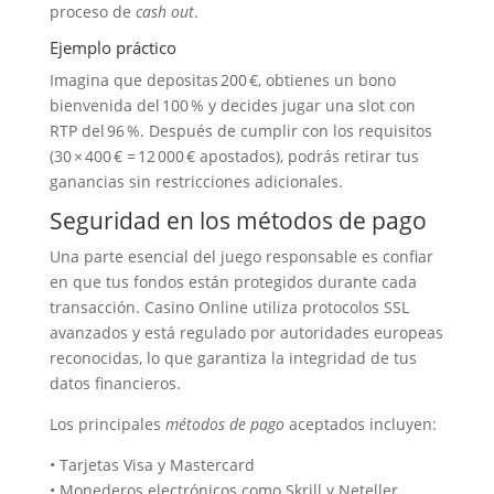
proceso de
cash out
.
Ejemplo práctico
Imagina que depositas 200 €, obtienes un bono
bienvenida del 100 % y decides jugar una slot con
RTP del 96 %. Después de cumplir con los requisitos
(30 × 400 € = 12 000 € apostados), podrás retirar tus
ganancias sin restricciones adicionales.
Seguridad en los métodos de pago
Una parte esencial del juego responsable es confiar
en que tus fondos están protegidos durante cada
transacción. Casino Online utiliza protocolos SSL
avanzados y está regulado por autoridades europeas
reconocidas, lo que garantiza la integridad de tus
datos financieros.
Los principales
métodos de pago
aceptados incluyen:
• Tarjetas Visa y Mastercard
• Monederos electrónicos como Skrill y Neteller