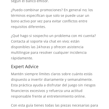
según el banco emisor.
¿Puedo combinar promociones? En general no; los
términos especifican que solo se puede usar un
bono activo por vez para evitar conflictos entre
requisitos diferentes.
¿Qué hago si sospecho un problema con mi cuenta?
Contacta al soporte vía chat en vivo; están
disponibles las 24 horas y ofrecen asistencia
multilingüe para resolver cualquier incidencia
rápidamente.
Expert Advice
Mantén siempre límites claros sobre cuánto estás
dispuesto a invertir diariamente y semanalmente.
Esta práctica ayuda a disfrutar del juego sin riesgos
financieros excesivos y refuerza una actitud
responsable frente al entretenimiento online.
Con esta guía tienes todas las piezas necesarias para