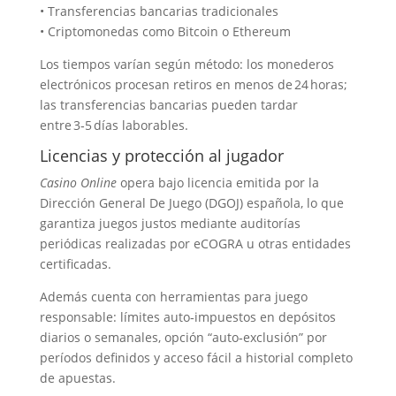
• Transferencias bancarias tradicionales
• Criptomonedas como Bitcoin o Ethereum
Los tiempos varían según método: los monederos
electrónicos procesan retiros en menos de 24 horas;
las transferencias bancarias pueden tardar
entre 3‑5 días laborables.
Licencias y protección al jugador
Casino Online
opera bajo licencia emitida por la
Dirección General De Juego (DGOJ) española, lo que
garantiza juegos justos mediante auditorías
periódicas realizadas por eCOGRA u otras entidades
certificadas.
Además cuenta con herramientas para juego
responsable: límites auto‑impuestos en depósitos
diarios o semanales, opción “auto‑exclusión” por
períodos definidos y acceso fácil a historial completo
de apuestas.