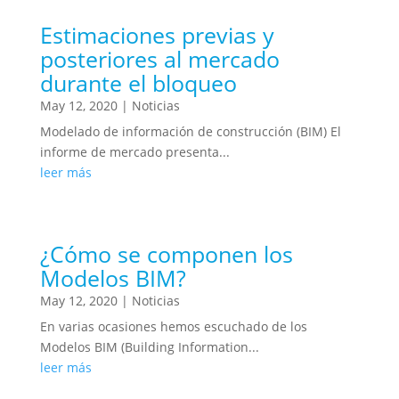
Estimaciones previas y
posteriores al mercado
durante el bloqueo
May 12, 2020
|
Noticias
Modelado de información de construcción (BIM) El
informe de mercado presenta...
leer más
¿Cómo se componen los
Modelos BIM?
May 12, 2020
|
Noticias
En varias ocasiones hemos escuchado de los
Modelos BIM (Building Information...
leer más