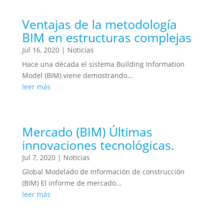
Ventajas de la metodología
BIM en estructuras complejas
Jul 16, 2020
|
Noticias
Hace una década el sistema Building Information
Model (BIM) viene demostrando...
leer más
Mercado (BIM) Últimas
innovaciones tecnológicas.
Jul 7, 2020
|
Noticias
Global Modelado de Información de construcción
(BIM) El informe de mercado...
leer más