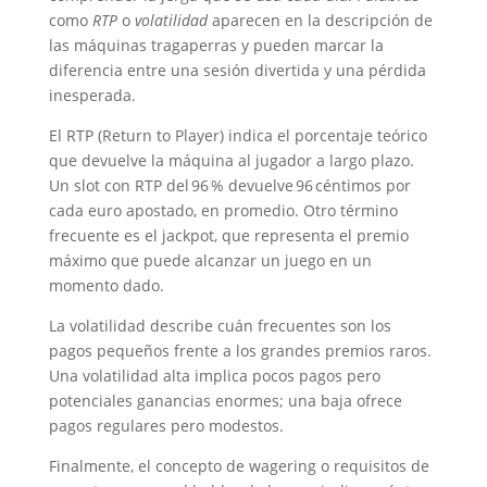
como
RTP
o
volatilidad
aparecen en la descripción de
las máquinas tragaperras y pueden marcar la
diferencia entre una sesión divertida y una pérdida
inesperada.
El RTP (Return to Player) indica el porcentaje teórico
que devuelve la máquina al jugador a largo plazo.
Un slot con RTP del 96 % devuelve 96 céntimos por
cada euro apostado, en promedio. Otro término
frecuente es el jackpot, que representa el premio
máximo que puede alcanzar un juego en un
momento dado.
La volatilidad describe cuán frecuentes son los
pagos pequeños frente a los grandes premios raros.
Una volatilidad alta implica pocos pagos pero
potenciales ganancias enormes; una baja ofrece
pagos regulares pero modestos.
Finalmente, el concepto de wagering o requisitos de