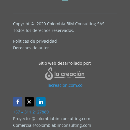
Copyriht © 2020
Colombia BIM Consulting SAS.
Todos los derechos reservados.
Politicas de privacidad
Derechos de autor
Sitio web desarrollado por:
lacreacion.com.co
+57 – 311 2127889
Proyectos@colombiabimconsulting.com
Comercial@colombiabimconsulting.com