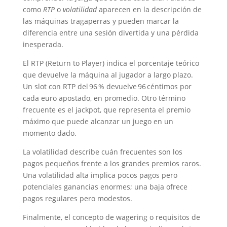
como
RTP
o
volatilidad
aparecen en la descripción de
las máquinas tragaperras y pueden marcar la
diferencia entre una sesión divertida y una pérdida
inesperada.
El RTP (Return to Player) indica el porcentaje teórico
que devuelve la máquina al jugador a largo plazo.
Un slot con RTP del 96 % devuelve 96 céntimos por
cada euro apostado, en promedio. Otro término
frecuente es el jackpot, que representa el premio
máximo que puede alcanzar un juego en un
momento dado.
La volatilidad describe cuán frecuentes son los
pagos pequeños frente a los grandes premios raros.
Una volatilidad alta implica pocos pagos pero
potenciales ganancias enormes; una baja ofrece
pagos regulares pero modestos.
Finalmente, el concepto de wagering o requisitos de