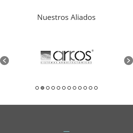
Nuestros Aliados