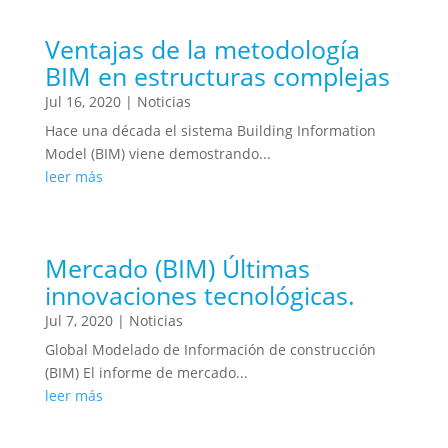
Ventajas de la metodología
BIM en estructuras complejas
Jul 16, 2020
|
Noticias
Hace una década el sistema Building Information
Model (BIM) viene demostrando...
leer más
Mercado (BIM) Últimas
innovaciones tecnológicas.
Jul 7, 2020
|
Noticias
Global Modelado de Información de construcción
(BIM) El informe de mercado...
leer más