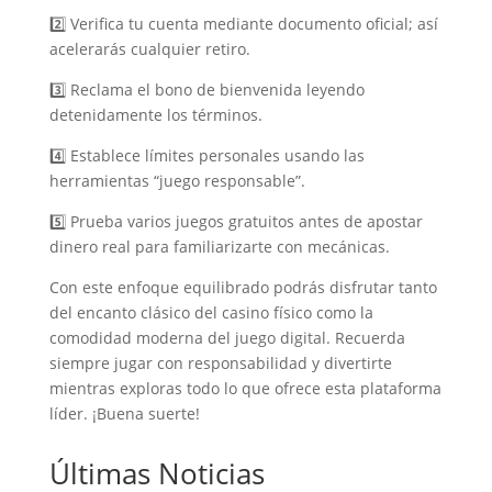
2️⃣ Verifica tu cuenta mediante documento oficial; así
acelerarás cualquier retiro.
3️⃣ Reclama el bono de bienvenida leyendo
detenidamente los términos.
4️⃣ Establece límites personales usando las
herramientas “juego responsable”.
5️⃣ Prueba varios juegos gratuitos antes de apostar
dinero real para familiarizarte con mecánicas.
Con este enfoque equilibrado podrás disfrutar tanto
del encanto clásico del casino físico como la
comodidad moderna del juego digital.​ Recuerda
siempre jugar con responsabilidad y divertirte
mientras exploras todo lo que ofrece esta plataforma
líder.​ ¡Buena suerte!
Últimas Noticias