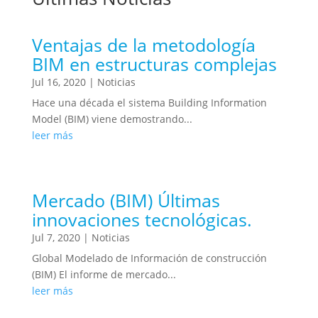
Ventajas de la metodología
BIM en estructuras complejas
Jul 16, 2020
|
Noticias
Hace una década el sistema Building Information
Model (BIM) viene demostrando...
leer más
Mercado (BIM) Últimas
innovaciones tecnológicas.
Jul 7, 2020
|
Noticias
Global Modelado de Información de construcción
(BIM) El informe de mercado...
leer más