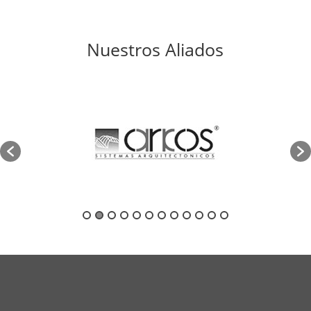
Nuestros Aliados