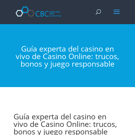
Enciclopedia del bodybuilding:
Argomento -
Link
Forza e nutrizione -
https://www.nsca.com/education/articles/ptq/nu
Ipertrofia avanzata -
https://www.youtube.com/watch?v=8caF1Keg
Miglior sito per l'acquisto di prodotti farmacologici -
https://steroid
Guía experta del casino en
vivo de Casino Online: trucos,
bonos y juego responsable
Guía experta del casino en
vivo de Casino Online: trucos,
bonos y juego responsable