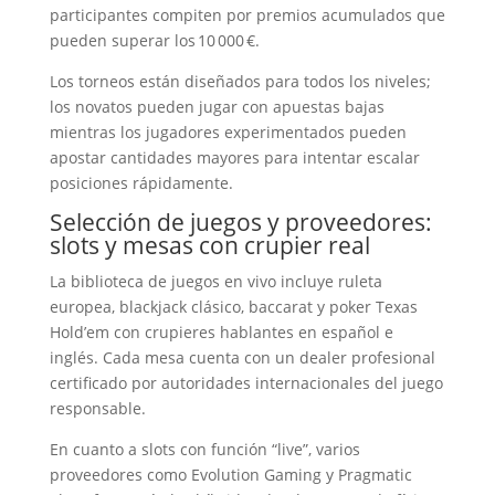
participantes compiten por premios acumulados que
pueden superar los 10 000 €.
Los torneos están diseñados para todos los niveles;
los novatos pueden jugar con apuestas bajas
mientras los jugadores experimentados pueden
apostar cantidades mayores para intentar escalar
posiciones rápidamente.
Selección de juegos y proveedores:
slots y mesas con crupier real
La biblioteca de juegos en vivo incluye ruleta
europea, blackjack clásico, baccarat y poker Texas
Hold’em con crupieres hablantes en español e
inglés. Cada mesa cuenta con un dealer profesional
certificado por autoridades internacionales del juego
responsable.
En cuanto a slots con función “live”, varios
proveedores como Evolution Gaming y Pragmatic