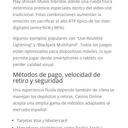
Play ofrecen títulos híbridos donde una rueda física
determina premios especiales dentro del video‑slot
tradicional. Estas combinaciones aumentan la
emoción sin sacrificar el alto RTP típico de los slots
digitales (entre 94 % y 98 %).
Algunos ejemplos populares son “Live Roulette
Lightning” y “Blackjack Multihand”. Todos los juegos
están optimizados para dispositivos móviles, lo que
permite jugar desde smartphones o tablets sin
perder calidad visual.
Métodos de pago, velocidad de
retiro y seguridad
Una experiencia fluida depende también de cómo se
manejan los depósitos y retiros. Casino Online
acepta una amplia gama de métodos adaptados al
mercado español:
Tarjetas Visa y Mastercard
Monederos electrónicos como PayPal, Skrill y