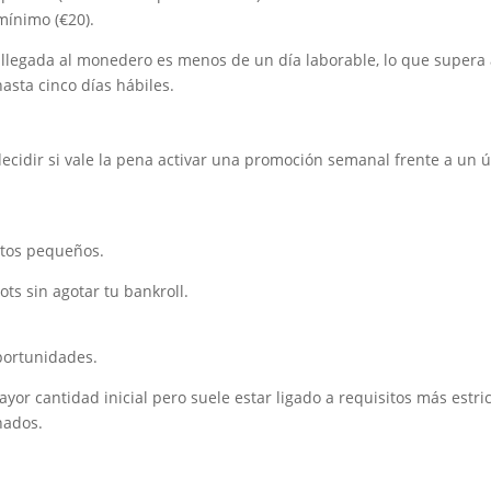
 mínimo (€20).
a llegada al monedero es menos de un día laborable, lo que supera 
asta cinco días hábiles.
ecidir si vale la pena activar una promoción semanal frente a un 
itos pequeños.
ots sin agotar tu bankroll.
portunidades.
yor cantidad inicial pero suele estar ligado a requisitos más estri
onados.