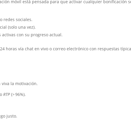
icación móvil está pensada para que activar cualquier bonificación 
o redes sociales.
ial (solo una vez).
 activas con su progreso actual.
24 horas vía chat en vivo o correo electrónico con respuestas típic
viva la motivación.
to
RTP
(> 96%).
go justo.