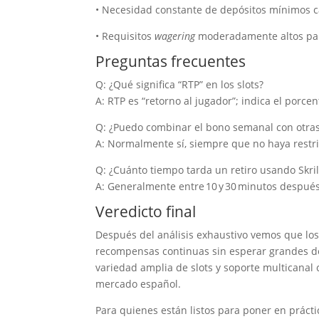
• Necesidad constante de depósitos mínimos 
• Requisitos
wagering
moderadamente altos par
Preguntas frecuentes
Q: ¿Qué significa “RTP” en los slots?
A: RTP es “retorno al jugador”; indica el porce
Q: ¿Puedo combinar el bono semanal con otra
A: Normalmente sí, siempre que no haya restricc
Q: ¿Cuánto tiempo tarda un retiro usando Skril
A: Generalmente entre 10 y 30 minutos después 
Veredicto final
Después del análisis exhaustivo vemos que lo
recompensas continuas sin esperar grandes des
variedad amplia de slots y soporte multicanal
mercado español.
Para quienes están listos para poner en práct