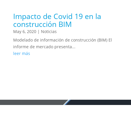
Impacto de Covid 19 en la
construcción BIM
May 6, 2020
|
Noticias
Modelado de información de construcción (BIM) El
informe de mercado presenta...
leer más