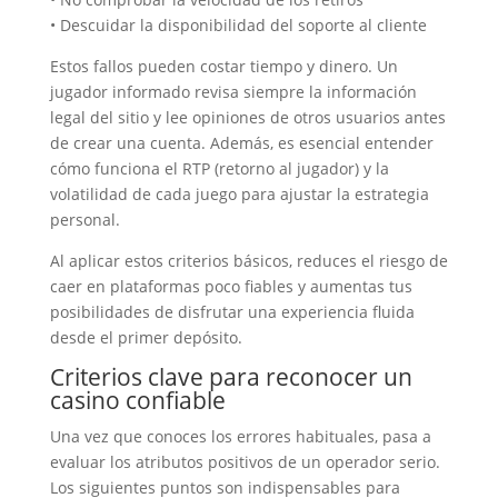
• Descuidar la disponibilidad del soporte al cliente
Estos fallos pueden costar tiempo y dinero. Un
jugador informado revisa siempre la información
legal del sitio y lee opiniones de otros usuarios antes
de crear una cuenta. Además, es esencial entender
cómo funciona el RTP (retorno al jugador) y la
volatilidad de cada juego para ajustar la estrategia
personal.
Al aplicar estos criterios básicos, reduces el riesgo de
caer en plataformas poco fiables y aumentas tus
posibilidades de disfrutar una experiencia fluida
desde el primer depósito.
Criterios clave para reconocer un
casino confiable
Una vez que conoces los errores habituales, pasa a
evaluar los atributos positivos de un operador serio.
Los siguientes puntos son indispensables para