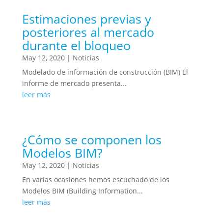
Estimaciones previas y
posteriores al mercado
durante el bloqueo
May 12, 2020
|
Noticias
Modelado de información de construcción (BIM) El
informe de mercado presenta...
leer más
¿Cómo se componen los
Modelos BIM?
May 12, 2020
|
Noticias
En varias ocasiones hemos escuchado de los
Modelos BIM (Building Information...
leer más