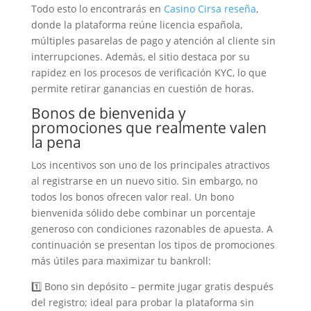
Todo esto lo encontrarás en
Casino Cirsa reseña
,
donde la plataforma reúne licencia española,
múltiples pasarelas de pago y atención al cliente sin
interrupciones. Además, el sitio destaca por su
rapidez en los procesos de verificación KYC, lo que
permite retirar ganancias en cuestión de horas.
Bonos de bienvenida y
promociones que realmente valen
la pena
Los incentivos son uno de los principales atractivos
al registrarse en un nuevo sitio. Sin embargo, no
todos los bonos ofrecen valor real. Un bono
bienvenida sólido debe combinar un porcentaje
generoso con condiciones razonables de apuesta. A
continuación se presentan los tipos de promociones
más útiles para maximizar tu bankroll:
1️⃣ Bono sin depósito – permite jugar gratis después
del registro; ideal para probar la plataforma sin