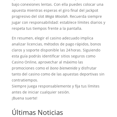
bajo conexiones lentas. Con ella puedes colocar una
apuesta mientras esperas el giro final del jackpot
progresivo del slot
Mega Moolah
. Recuerda siempre
jugar con responsabilidad: establece límites diarios y
respeta tus tiempos frente a la pantalla.
En resumen, elegir el casino adecuado implica
analizar licencias, métodos de pago rápidos, bonos
claros y soporte disponible las 24 horas. Siguiendo
esta guía podrás identificar sitios seguros como
Casino Online, aprovechar al máximo las
promociones como el
bono bienvenida
y disfrutar
tanto del casino como de las apuestas deportivas sin
contratiempos.
Siempre juega responsablemente y fija tus límites
antes de iniciar cualquier sesión.
¡Buena suerte!
Últimas Noticias