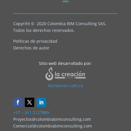
Copyriht © 2020
Colombia BIM Consulting SAS.
Todos los derechos reservados.
Politicas de privacidad
Derechos de autor
Sitio web desarrollado por:
lacreacion.com.co
+57 – 311 2127889
Proyectos@colombiabimconsulting.com
Comercial@colombiabimconsulting.com