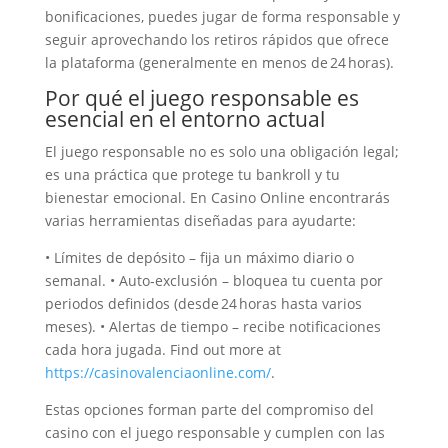
bonificaciones, puedes jugar de forma responsable y
seguir aprovechando los retiros rápidos que ofrece
la plataforma (generalmente en menos de 24 horas).
Por qué el juego responsable es
esencial en el entorno actual
El juego responsable no es solo una obligación legal;
es una práctica que protege tu bankroll y tu
bienestar emocional. En Casino Online encontrarás
varias herramientas diseñadas para ayudarte:
• Límites de depósito – fija un máximo diario o
semanal. • Auto‑exclusión – bloquea tu cuenta por
periodos definidos (desde 24 horas hasta varios
meses). • Alertas de tiempo – recibe notificaciones
cada hora jugada. Find out more at
https://casinovalenciaonline.com/
.
Estas opciones forman parte del compromiso del
casino con el juego responsable y cumplen con las