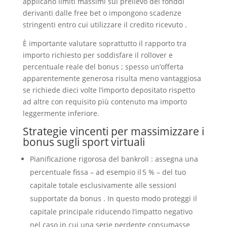
applicano limiti massimi sul prelievo dei fond​di
derivanti dalle free bet o impongono scadenze
stringenti entro cui utilizzare il credito ricevuto .
È importante valutare soprattutto il rapporto tra
importo richiesto per soddisfare il rollover e
percentuale reale del bonus ; spesso un’offerta
apparentemente generosa risulta meno vantaggiosa
se richiede dieci volte l’importo depositato rispetto
ad altre con requisito più contenuto ma importo
leggermente inferiore.
Strategie vincenti per massimizzare i
bonus sugli sport virtuali
Pianificazione rigorosa del bankroll : assegna una
percentuale fissa – ad esempio il 5 % – del tuo
capitale totale esclusivamente alle sessionI
supportate da bonus . In questo modo proteggi il
capitale principale riducendo l’impatto negativo
nel caso in cui una serie perdente consumasse