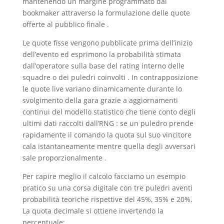
mantenendo un margine programmato dal
bookmaker attraverso la formulazione delle quote
offerte al pubblico finale .
Le quote fisse vengono pubblicate prima dell’inizio
dell’evento ed esprimono la probabilità stimata
dall’operatore sulla base del rating interno delle
squadre o dei puledri coinvolti . In contrapposizione
le quote live variano dinamicamente durante lo
svolgimento della gara grazie a aggiornamenti
continui del modello statistico che tiene conto degli
ultimi dati raccolti dall’RNG : se un puledro prende
rapidamente il comando la quota sul suo vincitore
cala istantaneamente mentre quella degli avversari
sale proporzionalmente .
Per capire meglio il calcolo facciamo un esempio
pratico su una corsa digitale con tre puledri aventi
probabilità teoriche rispettive del 45%, 35% e 20%.
La quota decimale si ottiene invertendo la
percentuale: