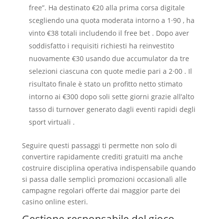
free”. Ha destinato €20 alla prima corsa digitale
scegliendo una quota moderata intorno a 1·90 , ha
vinto €38 totali includendo il free bet . Dopo aver
soddisfatto i requisiti richiesti ha reinvestito
nuovamente €30 usando due accumulator da tre
selezioni ciascuna con quote medie pari a 2·00 . Il
risultato finale è stato un profitto netto stimato
intorno ai €300 dopo soli sette giorni grazie all’alto
tasso di turnover generato dagli eventi rapidi degli
sport virtua­li .
Seguire questi passaggi ti permette non solo di
convertire rapidamente crediti gratuitI ma anche
costruire disciplina operativa indispensabile quando
si passa dalle semplicì promozioni occasionalì alle
campagne regolari offerte dai maggior parte dei
casino online esteri.