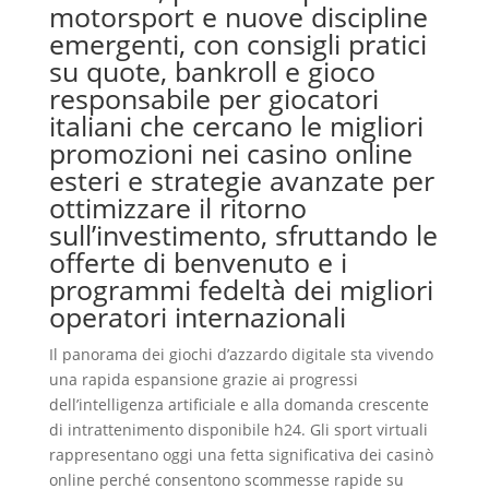
motorsport e nuove discipline
emergenti, con consigli pratici
su quote, bankroll e gioco
responsabile per giocatori
italiani che cercano le migliori
promozioni nei casino online
esteri e strategie avanzate per
ottimizzare il ritorno
sull’investimento, sfruttando le
offerte di benvenuto e i
programmi fedeltà dei migliori
operatori internazionali
Il panorama dei giochi d’azzardo digitale sta vivendo
una rapida espansione grazie ai progressi
dell’intelligenza artificiale e alla domanda crescente
di intrattenimento disponibile h24. Gli sport virtuali
rappresentano oggi una fetta significativa dei casinò
online perché consentono scommesse rapide su