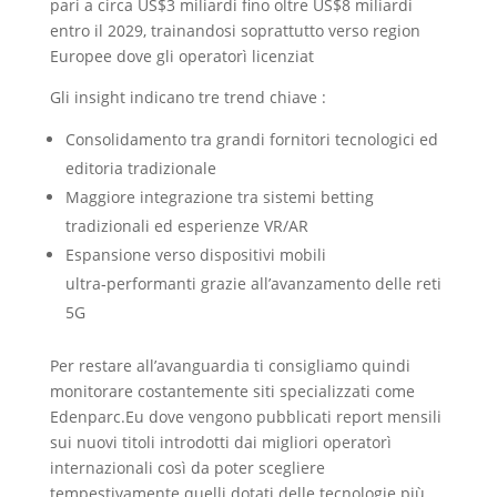
pari a circa US$3 miliardi fino oltre US$8 miliardi
entro il 2029, trainandosi soprattutto verso region­​️
Europee dove gli operator​​ì licenziat­­​ ​​​​​​​
Gli insight indicano tre trend chiave :
Consolidamento tra grandi fornitori tecnologici ed
editoria tradizionale
Maggiore integrazione tra sistemi betting
tradizionali ed esperienze VR/AR
Espansione verso dispositivi mobili
ultra‑performanti grazie all’avanzamento delle reti
5G
Per restare all’avanguardia ti consigliamo quindi
monitorare costantemente siti specializzati come
Edenparc.Eu dove vengono pubblicati report mensili
sui nuovi titoli introdotti dai migliori operator​​ì
internazionali così da poter scegliere
tempestivamente quelli dotati delle tecnologie più