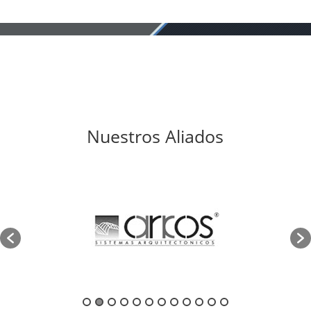
Nuestros Aliados