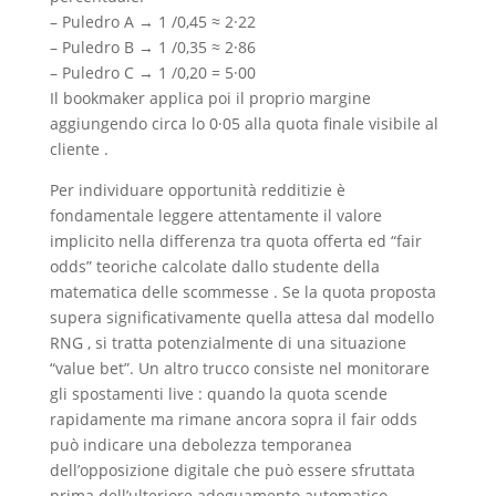
– Puledro A → 1 /0,45 ≈ 2·22
– Puledro B → 1 /0,35 ≈ 2·86
– Puledro C → 1 /0,20 = 5·00
Il bookmaker applica poi il proprio margine
aggiungendo circa lo 0·05 alla quota finale visibile al
cliente .
Per individuare opportunità redditizie è
fondamentale leggere attentamente il valore
implicito nella differenza tra quota offerta ed “fair
odds” teoriche calcolate dallo studente della
matematica delle scommesse . Se la quota proposta
supera significativamente quella attesa dal modello
RNG , si tratta potenzialmente di una situazione
“value bet”. Un altro trucco consiste nel monitorare
gli spostamenti live : quando la quota scende
rapidamente ma rimane ancora sopra il fair odds
può indicare una debolezza temporanea
dell’opposizione digitale che può essere sfruttata
prima dell’ulteriore adeguamento automatico.