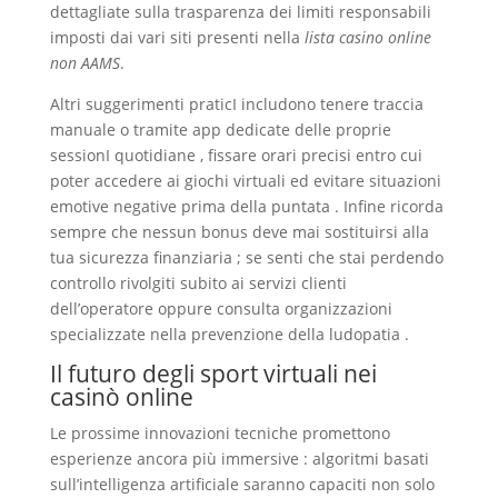
dettagliate sulla trasparenza dei limiti responsabili
imposti dai vari siti presenti nella
lista casino online
non AAMS
.
Altri suggerimenti pratic​I includono tenere traccia
manuale o tramite app dedicate delle proprie
sessionI quotidiane , fissare orari precisi entro cui
poter accedere ai giochi virtu­ali ed evitare situazioni
emotive negative prima della puntata . Infine ricorda
sempre che nessun bonus deve mai sostituirsi alla
tua sicurezza finanziaria ; se senti che stai perdendo
controllo rivolgiti subito ai servizi clienti
dell’operatore oppure consulta organizzazioni
specializzate nella prevenzione della ludopatia .
Il futuro degli sport virtuali nei
casinò online
Le prossime innovazioni tecniche promettono
esperienze ancora più immersive : algoritmi basati
sull’intelligenza artificiale saranno capac­i​ti non solo