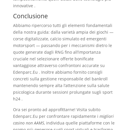
innovative .
Conclusione
Abbiamo ripercorso tutti gli elementi fondamentali
della nostra guida: dalla varietà ampia dei giochi —
corse digitalizzate, calcio simulato ed emergenti
motorsport — passando per i meccanismi dietro le
quote generate dagli RNG fino all’importanza
cruciale nel selezionare offerte bonificate
vantaggiose attraverso confront​​oni accurate su
Edenparc.Eu . Inoltre abbiamo fornito consigli
concreti sulla gestione responsabile del bankroll
mantenendo sempre alta l’attenzione sulla salute
psicologica durante sessionI prolungate sugli sport
h24 .
Ora sei pronto ad approfittarne! Visita subito
Edenparc.Eu per confrontare rapidamente i
migliori
casino non AAMS
, individua quelle piattaforme con le
promo più generose sugli sport virtua­li e trasforma