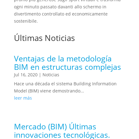
ogni minuto passato davanti allo schermo in
divertimento controllato ed economicamente
sostenibile.
Últimas Noticias
Ventajas de la metodología
BIM en estructuras complejas
Jul 16, 2020
|
Noticias
Hace una década el sistema Building Information
Model (BIM) viene demostrando...
leer más
Mercado (BIM) Últimas
innovaciones tecnológicas.