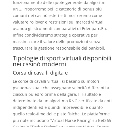
funzionamento delle quote generate da algoritmi
RNG. Proporremo poi le categorie di bonus più
comuni nei casinò esteri e ti mostreremo come
valutare rollover e restrizioni sui mercati virtuali
usando gli strumenti comparativi di Edenparc.Eu.
Infine condivideremo strategie operative per
massimizzare il valore delle promozioni senza
trascurare la gestione responsabile del bankroll.
Tipologie di sport virtuali disponibili
nei casinò moderni
Corsa di cavalli digitale
Le corse di cavalli virtuali si basano su motori
pseudo‑casuali che assegnano velocità differenti a
ciascun puledro prima della gara. Il risultato è
determinato da un algoritmo RNG certificato da enti
indipendenti ed è quindi imprevedibile quanto
quello reale‑time delle piste fisiche. Le piattaforme
più note includono “Virtual Horse Racing” su Bet365
Casino e “Turbo Stakes” su LeoVegas Virtual Sports.