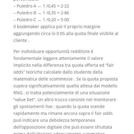
– Puledro A → 1 /0,45 ≈ 2·22
– Puledro B → 1 /0,35 ≈ 2·86
– Puledro C → 1 /0,20 = 5·00
Il bookmaker applica poi il proprio margine
aggiungendo circa lo 0·05 alla quota finale visibile al
cliente .
Per individuare opportunità redditizie è
fondamentale leggere attentamente il valore
implicito nella differenza tra quota offerta ed “fair
odds” teoriche calcolate dallo studente della
matematica delle scommesse . Se la quota proposta
supera significativamente quella attesa dal modello
RNG , si tratta potenzialmente di una situazione
“value bet”. Un altro trucco consiste nel monitorare
gli spostamenti live : quando la quota scende
rapidamente ma rimane ancora sopra il fair odds
può indicare una debolezza temporanea
dell’opposizione digitale che può essere sfruttata
prima dell’ulteriore adeguamento automatico.