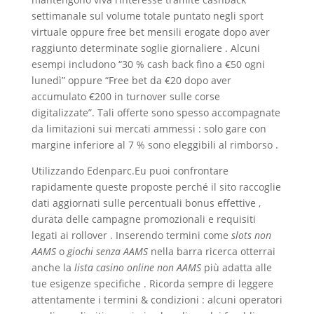
settimanale sul volume totale puntato negli sport
virtual­​e oppure free bet mensili erogate dopo aver
raggiunto determinate soglie giornaliere . Alcuni
esempi includono “30 % cash back fino a €50 ogni
lunedì” oppure “Free bet da €20 dopo aver
accumulato €200 in turnover sulle corse
digitalizzate”. Tali offerte sono spesso accompagnate
da limitazioni sui mercati ammessi : solo gare con
margine inferiore al 7 % sono eleggibili al rimborso .
Utilizzando Edenparc.Eu puoi confrontare
rapidamente queste proposte perché il sito raccoglie
dati aggiornati sulle percentuali bonus effettive ,
durata delle campagne promozionali e requisiti
legati ai rollover . Inserendo termini come
slots non
AAMS
o
giochi senza AAMS
nella barra ricerca otterrai
anche la
lista casino online non AAMS
più adatta alle
tue esigenze specifiche . Ricorda sempre di leggere
attentamente i termini & condizioni : alcuni operatori