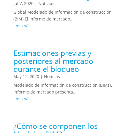
Jul 7, 2020
|
Noticias
Global Modelado de Información de construcción
(BIM) El informe de mercado...
leer más
Estimaciones previas y
posteriores al mercado
durante el bloqueo
May 12, 2020
|
Noticias
Modelado de información de construcción (BIM) El
informe de mercado presenta...
leer más
¿Cómo se componen los