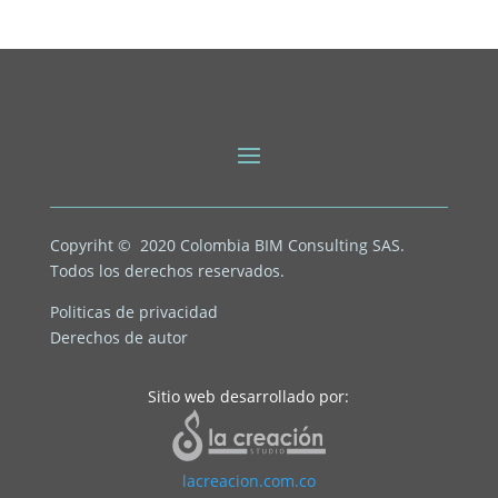
Copyriht © 2020
Colombia BIM Consulting SAS.
Todos los derechos reservados.
Politicas de privacidad
Derechos de autor
Sitio web desarrollado por:
lacreacion.com.co