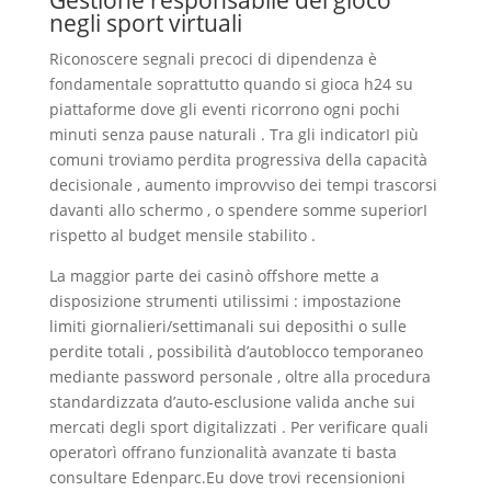
Gestione responsabile del gioco
negli sport virtuali
Riconoscere segnali precoci di dipendenza è
fondamentale soprattutto quando si gioca h24 su
piattaforme dove gli eventi ricorrono ogni pochi
minuti senza pause naturali . Tra gli indicatorI più
comuni troviamo perdita progressiva della capacità
decisionale , aumento improvviso dei tempi trascorsi
davanti allo schermo , o spendere somme superiorI
rispetto al budget mensile stabilito .
La maggior parte dei casinò offshore mette a
disposizione strumenti utilissimi : impostazione
limiti giornalieri/settimanali sui deposit​hi o sulle
perdite totali , possibilità d’autoblocco temporaneo
mediante password personale , oltre alla procedura
standardizzata d’auto‑esclusione valida anche sui
mercati degli sport digitalizzati . Per verificare quali
operator​​ì offrano funzionalità avanzate ti basta
consultare Edenparc.Eu dove trovi recension­​ioni