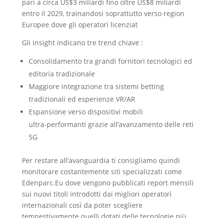
pari a circa US$3 miliardi fino oltre US$8 miliardi
entro il 2029, trainandosi soprattutto verso region­​️
Europee dove gli operator​​ì licenziat­­​ ​​​​​​​
Gli insight indicano tre trend chiave :
Consolidamento tra grandi fornitori tecnologici ed
editoria tradizionale
Maggiore integrazione tra sistemi betting
tradizionali ed esperienze VR/AR
Espansione verso dispositivi mobili
ultra‑performanti grazie all’avanzamento delle reti
5G
Per restare all’avanguardia ti consigliamo quindi
monitorare costantemente siti specializzati come
Edenparc.Eu dove vengono pubblicati report mensili
sui nuovi titoli introdotti dai migliori operator​​ì
internazionali così da poter scegliere
tempestivamente quelli dotati delle tecnologie più