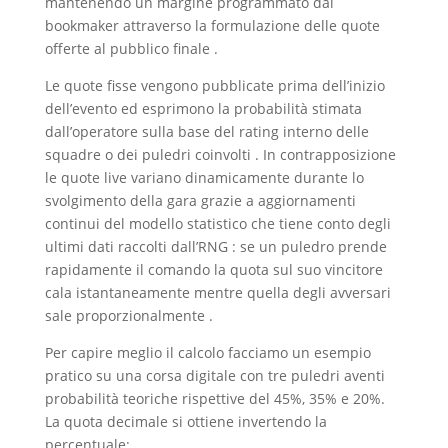
mantenendo un margine programmato dal
bookmaker attraverso la formulazione delle quote
offerte al pubblico finale .
Le quote fisse vengono pubblicate prima dell’inizio
dell’evento ed esprimono la probabilità stimata
dall’operatore sulla base del rating interno delle
squadre o dei puledri coinvolti . In contrapposizione
le quote live variano dinamicamente durante lo
svolgimento della gara grazie a aggiornamenti
continui del modello statistico che tiene conto degli
ultimi dati raccolti dall’RNG : se un puledro prende
rapidamente il comando la quota sul suo vincitore
cala istantaneamente mentre quella degli avversari
sale proporzionalmente .
Per capire meglio il calcolo facciamo un esempio
pratico su una corsa digitale con tre puledri aventi
probabilità teoriche rispettive del 45%, 35% e 20%.
La quota decimale si ottiene invertendo la
percentuale: