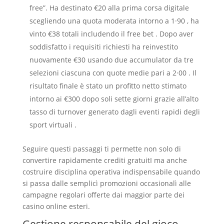
free”. Ha destinato €20 alla prima corsa digitale
scegliendo una quota moderata intorno a 1·90 , ha
vinto €38 totali includendo il free bet . Dopo aver
soddisfatto i requisiti richiesti ha reinvestito
nuovamente €30 usando due accumulator da tre
selezioni ciascuna con quote medie pari a 2·00 . Il
risultato finale è stato un profitto netto stimato
intorno ai €300 dopo soli sette giorni grazie all’alto
tasso di turnover generato dagli eventi rapidi degli
sport virtua­li .
Seguire questi passaggi ti permette non solo di
convertire rapidamente crediti gratuitI ma anche
costruire disciplina operativa indispensabile quando
si passa dalle semplicì promozioni occasionalì alle
campagne regolari offerte dai maggior parte dei
casino online esteri.