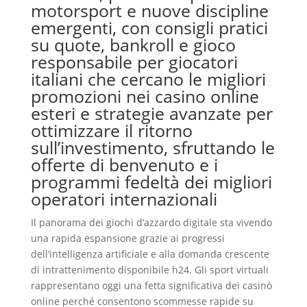
motorsport e nuove discipline
emergenti, con consigli pratici
su quote, bankroll e gioco
responsabile per giocatori
italiani che cercano le migliori
promozioni nei casino online
esteri e strategie avanzate per
ottimizzare il ritorno
sull’investimento, sfruttando le
offerte di benvenuto e i
programmi fedeltà dei migliori
operatori internazionali
Il panorama dei giochi d’azzardo digitale sta vivendo
una rapida espansione grazie ai progressi
dell’intelligenza artificiale e alla domanda crescente
di intrattenimento disponibile h24. Gli sport virtuali
rappresentano oggi una fetta significativa dei casinò
online perché consentono scommesse rapide su