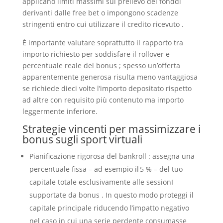
applicano limiti massimi sul prelievo dei fond​di
derivanti dalle free bet o impongono scadenze
stringenti entro cui utilizzare il credito ricevuto .
È importante valutare soprattutto il rapporto tra
importo richiesto per soddisfare il rollover e
percentuale reale del bonus ; spesso un’offerta
apparentemente generosa risulta meno vantaggiosa
se richiede dieci volte l’importo depositato rispetto
ad altre con requisito più contenuto ma importo
leggermente inferiore.
Strategie vincenti per massimizzare i
bonus sugli sport virtuali
Pianificazione rigorosa del bankroll : assegna una
percentuale fissa – ad esempio il 5 % – del tuo
capitale totale esclusivamente alle sessionI
supportate da bonus . In questo modo proteggi il
capitale principale riducendo l’impatto negativo
nel caso in cui una serie perdente consumasse