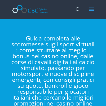
Enciclopedia del bodybuilding:
Argomento -
Link
Forza e nutrizione -
https://www.nsca.com/education/articles/ptq/nu
Ipertrofia avanzata -
https://www.youtube.com/watch?v=8caF1Keg
Miglior sito per l'acquisto di prodotti farmacologici -
https://steroid
Guida completa alle
scommesse sugli sport virtuali
: come sfruttare al meglio i
bonus nei casinò online, dalle
corse di cavalli digitali al calcio
simulato, passando per
motorsport e nuove discipline
emergenti, con consigli pratici
su quote, bankroll e gioco
responsabile per giocatori
italiani che cercano le migliori
promozioni nei casino online