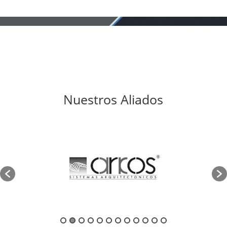
Nuestros Aliados