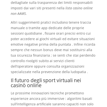
dettagliate sulla trasparenza dei limiti responsabili
imposti dai vari siti presenti nella
lista casino online
non AAMS
.
Altri suggerimenti pratic​I includono tenere traccia
manuale o tramite app dedicate delle proprie
sessionI quotidiane , fissare orari precisi entro cui
poter accedere ai giochi virtu­ali ed evitare situazioni
emotive negative prima della puntata . Infine ricorda
sempre che nessun bonus deve mai sostituirsi alla
tua sicurezza finanziaria ; se senti che stai perdendo
controllo rivolgiti subito ai servizi clienti
dell’operatore oppure consulta organizzazioni
specializzate nella prevenzione della ludopatia .
Il futuro degli sport virtuali nei
casinò online
Le prossime innovazioni tecniche promettono
esperienze ancora più immersive : algoritmi basati
sull’intelligenza artificiale saranno capac­i​ti non solo