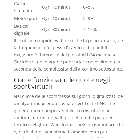
Calcio
Ogni 15 minuti
6–8 %
simulato
Motorsport
Ogni 10 minuti
5–9 %
Basket
Ogni 30 minuti
7–10 %
digitale
Il confronto rapido evidenzia che la popolarità segue
la frequenza: più spesso l’evento è disponibile
maggiore è l’interesse dei giocatori h24 ma anche
l’incidenza del margine può variare notevolmente a
seconda della complessità dell’algoritmo sottostante.
Come funzionano le quote negli
sport virtuali
Nel cuore delle scommesse sui giochi digitalizzati c’è
un algoritmo pseudo‑casuale certificato RNG che
genera numeri imprevedibili con distribuzioni
uniformi entro intervalli predefiniti dal provider
tecnico del gioco. Questo meccanismo garantisce che
ogni risultato sia matematicamente equo pur