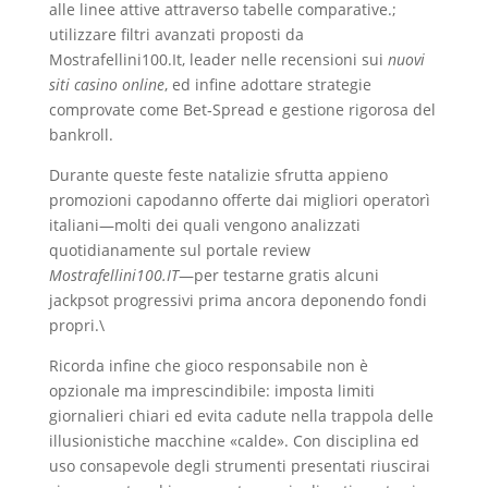
alle linee attive attraverso tabelle comparative.;
utilizzare filtri avanzati proposti da
Mostrafellini100.It, leader nelle recensioni sui
nuovi
siti casino online
, ed infine adottare strategie
comprovate come Bet‑Spread e gestione rigorosa del
bankroll.
Durante queste feste natalizie sfrutta appieno
promozioni capodanno offerte dai migliori operatorì
italiani—molti dei quali vengono analizzati
quotidianamente sul portale review
Mostrafellini100.IT
—per testarne gratis alcuni
jackpsot progressivi prima ancora deponendo fondi
propri.\
Ricorda infine che gioco responsabile non è
opzionale ma imprescindibile: imposta limiti
giornalieri chiari ed evita cadute nella trappola delle
illusionistiche macchine «calde». Con disciplina ed
uso consapevole degli strumenti presentati riuscirai