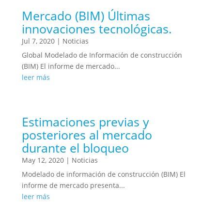
Mercado (BIM) Últimas
innovaciones tecnológicas.
Jul 7, 2020
|
Noticias
Global Modelado de Información de construcción
(BIM) El informe de mercado...
leer más
Estimaciones previas y
posteriores al mercado
durante el bloqueo
May 12, 2020
|
Noticias
Modelado de información de construcción (BIM) El
informe de mercado presenta...
leer más