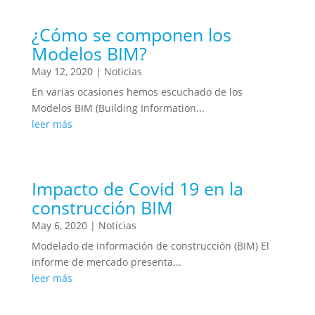
¿Cómo se componen los
Modelos BIM?
May 12, 2020
|
Noticias
En varias ocasiones hemos escuchado de los
Modelos BIM (Building Information...
leer más
Impacto de Covid 19 en la
construcción BIM
May 6, 2020
|
Noticias
Modelado de información de construcción (BIM) El
informe de mercado presenta...
leer más