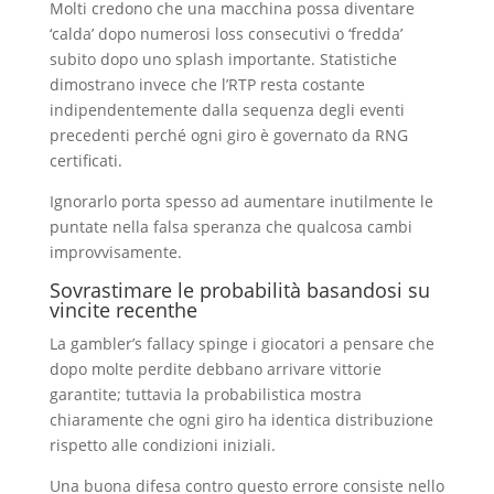
Molti credono che una macchina possa diventare
‘calda’ dopo numerosi loss consecutivi o ‘fredda’
subito dopo uno splash importante. Statistiche
dimostrano invece che l’RTP resta costante
indipendentemente dalla sequenza degli eventi
precedenti perché ogni giro è governato da RNG
certificati.
Ignorarlo porta spesso ad aumentare inutilmente le
puntate nella falsa speranza che qualcosa cambi
improvvisamente.
Sovrastimare le probabilità basandosi su
vincite recenthe
La gambler’s fallacy spinge i giocatori a pensare che
dopo molte perdite debbano arrivare vittorie
garantite; tuttavia la probabilistica mostra
chiaramente che ogni giro ha identica distribuzione
rispetto alle condizioni iniziali.
Una buona difesa contro questo errore consiste nello