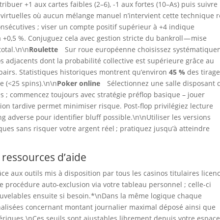
ibuer +1 aux cartes faibles (2–6), -1 aux fortes (10–As) puis suivre 
 virtuelles où aucun mélange manuel n’intervient cette technique r
nsécutives ; viser un compte positif supérieur à +4 indique
+0,5 %. Conjuguez cela avec gestion stricte du bankroll — mise
otal.\n\n
Roulette
Sur roue européenne choisissez systématique
s adjacents dont la probabilité collective est supérieure grâce au
airs. Statistiques historiques montrent qu’environ
45 %
des tirag
e (<25 spins).\n\n
Poker online
Sélectionnez une salle disposant 
és ; commencez toujours avec stratégie préflop basique ­– jouer
 tardive permet minimiser risque. Post‑flop privilégiez lecture
g adverse pour identifier bluff possible.\n\nUtiliser les versions
ques sans risquer votre argent réel ; pratiquez jusqu’à atteindre
& ressources d’aide
ce aux outils mis à disposition par tous les casinos titulaires licen
procédure auto‑exclusion via votre tableau personnel ; celle-ci
uvelables ensuite si besoin.*\nDans la même logique chaque
alisées concernant montant journalier maximal déposé ainsi que
riques.\nCes seuils sont ajustables librement depuis votre espac