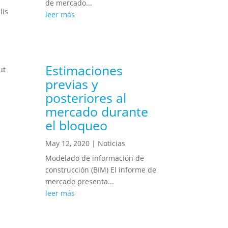
de mercado...
lis
leer más
Estimaciones
ut
previas y
posteriores al
mercado durante
el bloqueo
May 12, 2020
|
Noticias
Modelado de información de
construcción (BIM) El informe de
mercado presenta...
leer más