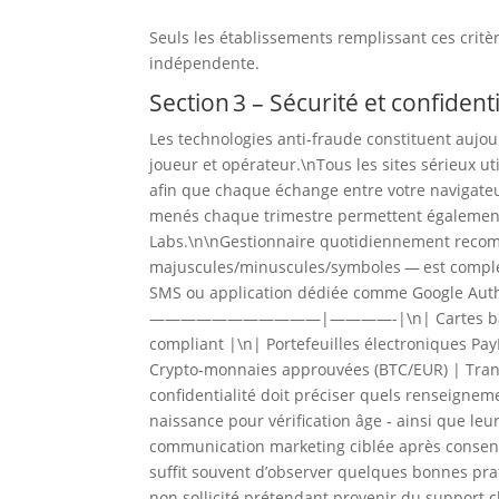
Seuls les établissements remplissant ces cri
indépendente.
Section 3 – Sécurité et confiden
Les technologies anti‑fraude constituent aujou
joueur et opérateur.\nTous les sites sérieux ut
afin que chaque échange entre votre navigateur 
menés chaque trimestre permettent également
Labs.\n\nGestionnaire quotidiennement recomm
majuscules/minuscules/symboles — est complét
SMS ou application dédiée comme Google Auth
———————————|————-|\n| Cartes bancaires
compliant |\n| Portefeuilles électroniques Pay
Crypto‑monnaies approuvées (BTC/EUR) | Trans
confidentialité doit préciser quels renseigne
naissance pour vérification âge ‑ ainsi que le
communication marketing ciblée après consent
suffit souvent d’observer quelques bonnes pra
non sollicité prétendant provenir du support cl