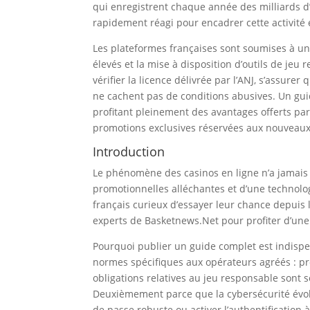
qui enregistrent chaque année des milliards d’
rapidement réagi pour encadrer cette activité 
Les plateformes françaises sont soumises à une 
élevés et la mise à disposition d’outils de jeu r
vérifier la licence délivrée par l’ANJ, s’assur
ne cachent pas de conditions abusives. Un guid
profitant pleinement des avantages offerts par 
promotions exclusives réservées aux nouveaux 
Introduction
Le phénomène des casinos en ligne n’a jamais 
promotionnelles alléchantes et d’une technolo
français curieux d’essayer leur chance depuis 
experts de Basketnews.Net pour profiter d’une
Pourquoi publier un guide complet est indispe
normes spécifiques aux opérateurs agréés : pro
obligations relatives au jeu responsable sont s
Deuxièmement parce que la cybersécurité évol
de passe robuste ou activer l’authentification 