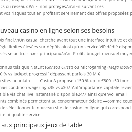
ics ou réseaux Wi‑Fi non protégés.\n\nEn suivant ces
vos risques tout en profitant sereinement des offres proposées 
nouveau casino en ligne selon ses besoins
ix final.\nUn casual cherche avant tout une interface intuitive et d
égie limites élevées sur dépôts ainsi qu’un service VIP dédié dispo
assés selon trois axes principaux:\n\n- Profil : budget mensuel moye
connus tels que NetEnt (
Gonzo’s Quest
) ou Microgaming (
Mega Moola
 % vs jackpot progressif dépassant parfois 30 M € .
 sites populaires — CasinoA propose +150 % up to €300 +50 tours 
is condition wagering x35 vs x30.\n\nL’importance capitale revie
ible via chat live instantané disponible24/7 ainsi qu’envoi email
ments combinés permettent au consommateur éclairé —comme ceu
e sélectionner le nouveau site de casino en ligne qui correspond
té ni qualité service.
 aux principaux jeux de table