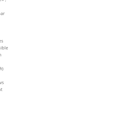
par
es
nible
n
h
)
vs
nt
x