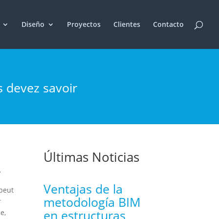
Diseño
Proyectos
Clientes
Contacto
s devez savoir
Últimas Noticias
r
Ventajas de la
 peut
metodología BIM
r
en estructuras
e,