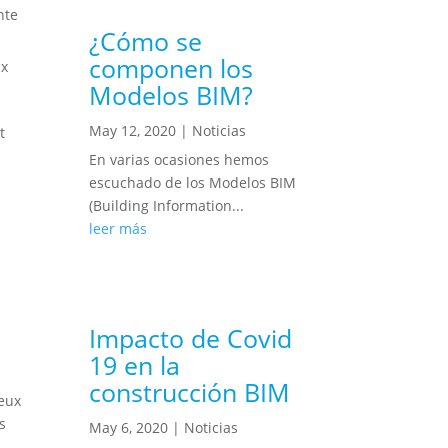
nte
¿Cómo se
componen los
ux
Modelos BIM?
May 12, 2020
|
Noticias
t
En varias ocasiones hemos
escuchado de los Modelos BIM
(Building Information...
leer más
Impacto de Covid
19 en la
construcción BIM
Jeux
s
May 6, 2020
|
Noticias