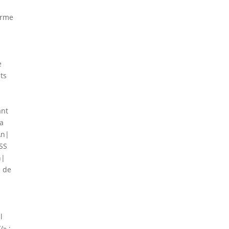
orme
e
its
ant
ia
\n|
SS
n|
e de
l
/» ;