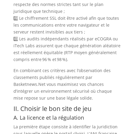
respecte des normes strictes tant sur le plan
juridique que technique ;
2️⃣ Le chiffrement SSL doit être activé afin que toutes
les communications entre votre navigateur et le
serveur restent invisibles aux tiers ;
3️⃣ Les audits indépendants réalisés par eCOGRA ou
iTech Labs assurent que chaque génération aléatoire
est réellement équitable (RTP moyen généralement
compris entre 96 % et 98 %).
En combinant ces critères avec l’observation des
classements publiés régulièrement par
Basketnews.Net vous maximisez vos chances
d’intégrer un environnement sécurisé où chaque
mise repose sur une base légale solide.
II. Choisir le bon site de jeu
A. La licence et la régulation
La première étape consiste à identifier la juridiction
sous laquelle opère le portail choisi. L’ANJ française