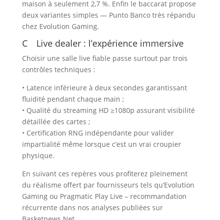
maison à seulement 2,7 %. Enfin le baccarat propose
deux variantes simples — Punto Banco très répandu
chez Evolution Gaming.
C Live dealer : l’expérience immersive
Choisir une salle live fiable passe surtout par trois
contrôles techniques :
• Latence inférieure à deux secondes garantissant
fluidité pendant chaque main ;
• Qualité du streaming HD ≥1080p assurant visibilité
détaillée des cartes ;
• Certification RNG indépendante pour valider
impartialité même lorsque c’est un vrai croupier
physique.
En suivant ces repères vous profiterez pleinement
du réalisme offert par fournisseurs tels qu’Evolution
Gaming ou Pragmatic Play Live – recommandation
récurrente dans nos analyses publiées sur
Basketnews.Net.