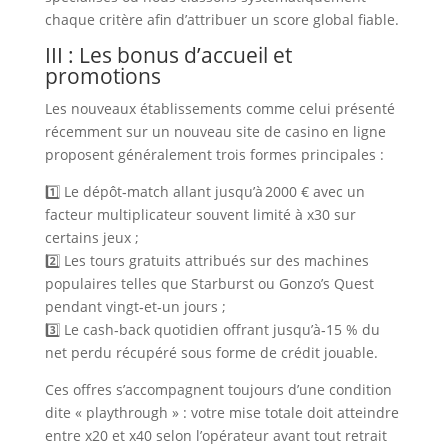
chaque critère afin d’attribuer un score global fiable.
III : Les bonus d’accueil et
promotions
Les nouveaux établissements comme celui présenté
récemment sur un nouveau site de casino en ligne
proposent généralement trois formes principales :
1️⃣ Le dépôt‑match allant jusqu’à 2000 € avec un
facteur multiplicateur souvent limité à x30 sur
certains jeux ;
2️⃣ Les tours gratuits attribués sur des machines
populaires telles que Starburst ou Gonzo’s Quest
pendant vingt‑et‑un jours ;
3️⃣ Le cash‑back quotidien offrant jusqu’à‑15 % du
net perdu récupéré sous forme de crédit jouable.
Ces offres s’accompagnent toujours d’une condition
dite « playthrough » : votre mise totale doit atteindre
entre x20 et x40 selon l’opérateur avant tout retrait