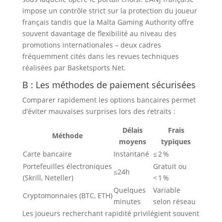
impose un contrôle strict sur la protection du joueur
français tandis que la Malta Gaming Authority offre
souvent davantage de flexibilité au niveau des
promotions internationales – deux cadres
fréquemment cités dans les revues techniques
réalisées par Basketsports Net.
B : Les méthodes de paiement sécurisées
Comparer rapidement les options bancaires permet
d’éviter mauvaises surprises lors des retraits :
Délais
Frais
Méthode
moyens
typiques
Carte bancaire
Instantané
≤ 2 %
Portefeuilles électroniques
Gratuit ou
≤24h
(Skrill, Neteller)
< 1 %
Quelques
Variable
Cryptomonnaies (BTC, ETH)
minutes
selon réseau
Les joueurs recherchant rapidité privilégient souvent