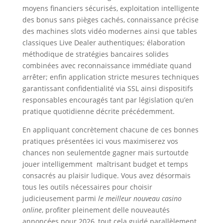
moyens financiers sécurisés, exploitation intelligente
des bonus sans pièges cachés, connaissance précise
des machines slots vidéo modernes ainsi que tables
classiques Live Dealer authentiques; élaboration
méthodique de stratégies bancaires solides
combinées avec reconnaissance immédiate quand
arrêter; enfin application stricte mesures techniques
garantissant confidentialité via SSL ainsi dispositifs
responsables encouragés tant par législation qu’en
pratique quotidienne décrite précédemment.
En appliquant concrètement chacune de ces bonnes
pratiques présentées ici vous maximiserez vos
chances non seulementde gagner mais surtoutde
jouer intelligemment ­ maîtrisant budget et temps
consacrés au plaisir ludique.​ Vous avez désormais
tous les outils nécessaires pour choisir
judicieusement parmi
le meilleur nouveau casino
online
, profiter pleinement delle nouveautés
annoncées pour 2026, tout cela guidé parallèlement