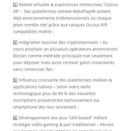
1️⃣ Réalité virtuelle & expériences immersives “Casino
VR” – Des plateformes comme MetaPlayVR testent
déjà environnements tridimensionnels où chaque
jeton semble réel grâce aux casques Oculus Rift
compatibles mobile ;
2️⃣ Intégration massive des cryptomonnaies – Au
cours prochain an plusieurs opérateurs annonceront
Bitcoin comme méthode principale non seulement
pour déposer mais aussi recevoir gains instantanés
sans conversion fiat ;
3️⃣ Influence croissante des plateformes mobiles &
applications natives – Selon notre veille
technologique plus de 80 % des nouvelles
inscriptions proviendront exclusivement via
smartphone dès leur lancement ;
4️⃣ Développement des jeux “skill‑based” mêlant
stratégie vidéo‑gaming & pari traditionnel – Pensez