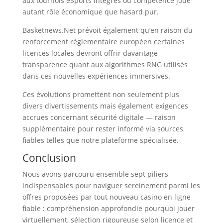
aux tournois eSports intégrés où compétence joue
autant rôle économique que hasard pur.
Basketnews.Net prévoit également qu’en raison du
renforcement réglementaire européen certaines
licences locales devront offrir davantage
transparence quant aux algorithmes RNG utilisés
dans ces nouvelles expériences immersives.
Ces évolutions promettent non seulement plus
divers divertissements mais également exigences
accrues concernant sécurité digitale — raison
supplémentaire pour rester informé via sources
fiables telles que notre plateforme spécialisée.
Conclusion
Nous avons parcouru ensemble sept piliers
indispensables pour naviguer sereinement parmi les
offres proposées par tout nouveau casino en ligne
fiable : compréhension approfondie pourquoi jouer
virtuellement, sélection rigoureuse selon licence et