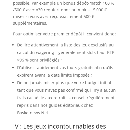
possible. Par exemple un bonus dépôt‑match 100 %
/500 € avec x30 requiert donc au moins 15 000 €
misés si vous avez reçu exactement 500 €
supplémentaires.
Pour optimiser votre premier dépôt il convient donc :
De lire attentivement la liste des jeux exclusifs au
calcul du wagering – généralement slots haut RTP
>96 % sont privilégiés ;
D’utiliser rapidement vos tours gratuits afin qu’ils
expirent avant la date limite imposée ;
De ne jamais miser plus que votre budget initial
tant que vous n’avez pas confirmé qu’il n’y a aucun
frais caché lié aux retraits – conseil régulièrement
repris dans nos guides éditoriaux chez
Basketnews.Net.
IV : Les jeux incontournables des