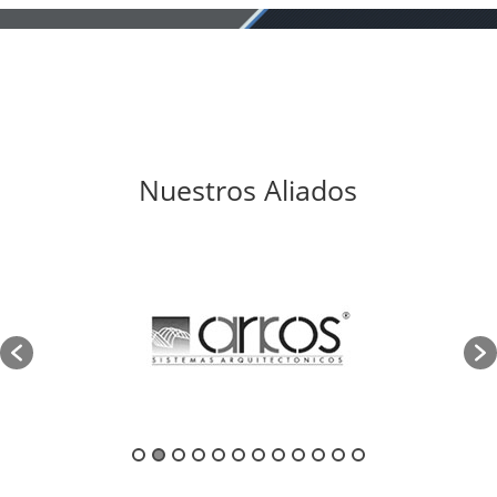
Nuestros Aliados