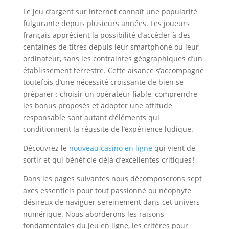
Le jeu d’argent sur internet connaît une popularité
fulgurante depuis plusieurs années. Les joueurs
français apprécient la possibilité d’accéder à des
centaines de titres depuis leur smartphone ou leur
ordinateur, sans les contraintes géographiques d’un
établissement terrestre. Cette aisance s’accompagne
toutefois d’une nécessité croissante de bien se
préparer : choisir un opérateur fiable, comprendre
les bonus proposés et adopter une attitude
responsable sont autant d’éléments qui
conditionnent la réussite de l’expérience ludique.
Découvrez le
nouveau casino en ligne
qui vient de
sortir et qui bénéficie déjà d’excellentes critiques !
Dans les pages suivantes nous décomposerons sept
axes essentiels pour tout passionné ou néophyte
désireux de naviguer sereinement dans cet univers
numérique. Nous aborderons les raisons
fondamentales du jeu en ligne, les critères pour