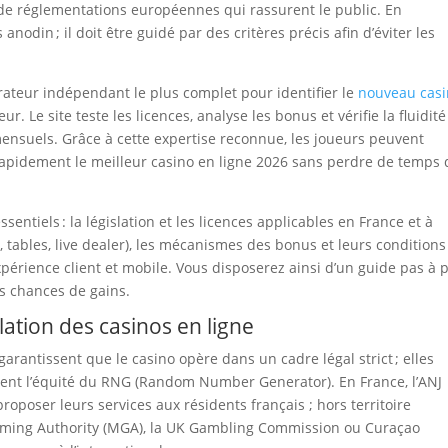
 de réglementations européennes qui rassurent le public. En
 anodin ; il doit être guidé par des critères précis afin d’éviter les
teur indépendant le plus complet pour identifier le
nouveau cas
. Le site teste les licences, analyse les bonus et vérifie la fluidit
nsuels. Grâce à cette expertise reconnue, les joueurs peuvent
 rapidement le meilleur casino en ligne 2026 sans perdre de temps
sentiels : la législation et les licences applicables en France et à
ts, tables, live dealer), les mécanismes des bonus et leurs condition
expérience client et mobile. Vous disposerez ainsi d’un guide pas à 
s chances de gains.
ulation des casinos en ligne
garantissent que le casino opère dans un cadre légal strict ; elles
urent l’équité du RNG (Random Number Generator). En France, l’ANJ
roposer leurs services aux résidents français ; hors territoire
aming Authority (MGA), la UK Gambling Commission ou Curaçao