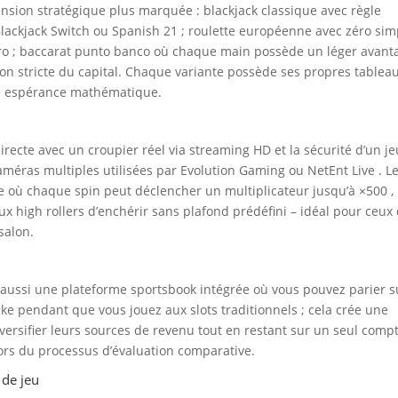
nsion stratégique plus marquée : blackjack classique avec règle
Blackjack Switch ou Spanish 21 ; roulette européenne avec zéro sim
éro ; baccarat punto banco où chaque main possède un léger avant
n stricte du capital. Chaque variante possède ses propres tablea
e espérance mathématique.​
directe avec un croupier réel via streaming HD et la sécurité d’un je
caméras multiples utilisées par Evolution Gaming ou NetEnt Live . L
te où chaque spin peut déclencher un multiplicateur jusqu’à ×500 ,
aux high rollers d’enchérir sans plafond prédéfini – idéal pour ceux
salon.
 aussi une plateforme sportsbook intégrée où vous pouvez parier s
ke pendant que vous jouez aux slots traditionnels ; cela crée une
versifier leurs sources de revenu tout en restant sur un seul comp
ors du processus d’évaluation comparative.
 de jeu