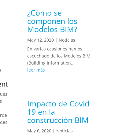
¿Cómo se
componen los
Modelos BIM?
May 12, 2020
|
Noticias
En varias ocasiones hemos
escuchado de los Modelos BIM
(Building Information...
leer más
e
ent
ques
si
Impacto de Covid
19 en la
arde
construcción BIM
 des
May 6, 2020
|
Noticias