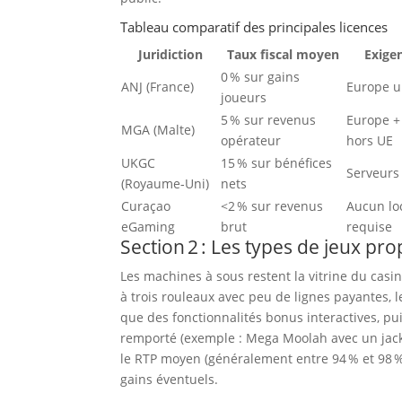
Tableau comparatif des principales licences
Juridiction
Taux fiscal moyen
Exige
0 % sur gains
ANJ (France)
Europe 
joueurs
5 % sur revenus
Europe +
MGA (Malte)
opérateur
hors UE
UKGC
15 % sur bénéfices
Serveurs
(Royaume‑Uni)
nets
Curaçao
<2 % sur revenus
Aucun loc
eGaming
brut
requise
Section 2 : Les types de jeux pr
Les machines à sous restent la vitrine du casino
à trois rouleaux avec peu de lignes payantes, l
que des fonctionnalités bonus interactives, pui
remporté (exemple : Mega Moolah avec un jack
le RTP moyen (généralement entre 94 % et 98 %)
gains éventuels.