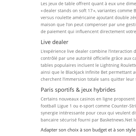
Les jeux de table offrent quant à eux une dime
« dealer stands on soft 17 », variantes comme 
versus roulette américaine ajoutant double z
maison que l’on peut compenser par une gestio
de paiement qui influencent directement votr
Live dealer
L’expérience live dealer combine l’interaction 
contrôlé par une autorité officielle grâce aux 
tables populaires incluent le Lightning Roulet
ainsi que le Blackjack Infinite Bet permettant 
cherchent l’immersion totale sans quitter leur 
Paris sportifs & jeux hybrides
Certains nouveaux casinos en ligne proposent
football Ligue 1 ou e‑sport comme Counter‑Stri
synergie intéressante pour ceux qui veulent di
bancaire sécurisé fourni par Basketnews.Net l
Adapter son choix à son budget et à son style