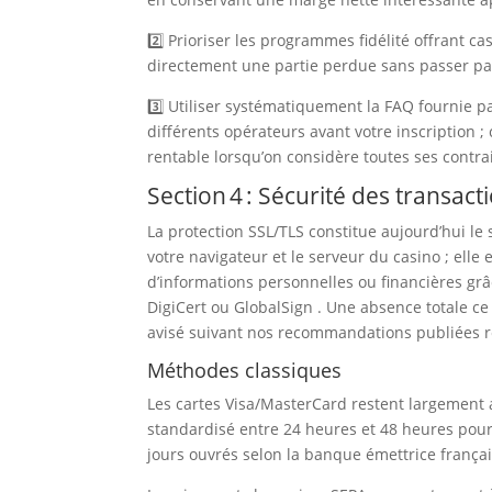
2️⃣ Prioriser les programmes fidélité offrant 
directement une partie perdue sans passer p
3️⃣ Utiliser systématiquement la FAQ fournie
différents opérateurs avant votre inscription 
rentable lorsqu’on considère toutes ses contra
Section 4 : Sécurité des transa
La protection SSL/TLS constitue aujourd’hui le
votre navigateur et le serveur du casino ; elle
d’informations personnelles ou financières grâ
DigiCert ou GlobalSign . Une absence totale c
avisé suivant nos recommandations publiées r
Méthodes classiques
Les cartes Visa/MasterCard restent largement 
standardisé entre 24 heures et 48 heures pour
jours ouvrés selon la banque émettrice frança