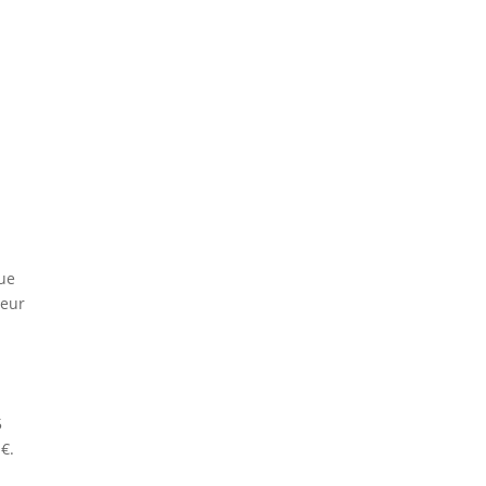
que
ueur
5
€.