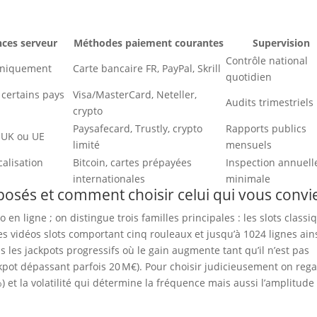
nces serveur
Méthodes paiement courantes
Supervision
Contrôle national
uniquement
Carte bancaire FR, PayPal, Skrill
quotidien
 certains pays
Visa/MasterCard, Neteller,
Audits trimestriels
crypto
Paysafecard, Trustly, crypto
Rapports publics
 UK ou UE
limité
mensuels
alisation
Bitcoin, cartes prépayées
Inspection annuell
internationales
minimale
oposés et comment choisir celui qui vous convi
 en ligne ; on distingue trois familles principales : les slots classi
es vidéos slots comportant cinq rouleaux et jusqu’à 1024 lignes ain
s les jackpots progressifs où le gain augmente tant qu’il n’est pas
pot dépassant parfois 20 M€). Pour choisir judicieusement on reg
 et la volatilité qui détermine la fréquence mais aussi l’amplitude