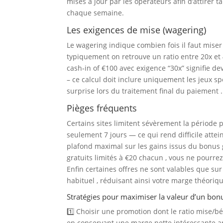
mises à jour par les opérateurs afin d’attirer 
chaque semaine.
Les exigences de mise (wagering)
Le wagering indique combien fois il faut miser
typiquement on retrouve un ratio entre 20x et 
cash‑in of €100 avec exigence “30x” signifie d
– ce calcul doit inclure uniquement les jeux sp
surprise lors du traitement final du paiement .
Pièges fréquents
Certains sites limitent sévèrement la période
seulement 7 jours — ce qui rend difficile atte
plafond maximal sur les gains issus du bonus 
gratuits limités à €20 chacun , vous ne pourre
Enfin certaines offres ne sont valables que sur
habituel , réduisant ainsi votre marge théoriqu
Stratégies pour maximiser la valeur d’un bon
1️⃣ Choisir une promotion dont le ratio mise/bén
en conservant une marge nette intéressante ap