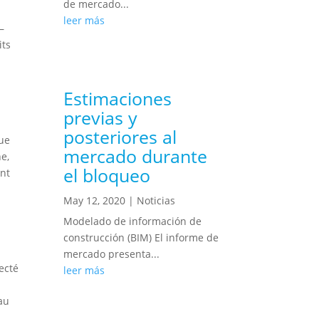
de mercado...
leer más
–
its
Estimaciones
previas y
posteriores al
que
mercado durante
he,
el bloqueo
ent
May 12, 2020
|
Noticias
Modelado de información de
construcción (BIM) El informe de
mercado presenta...
ecté
leer más
au