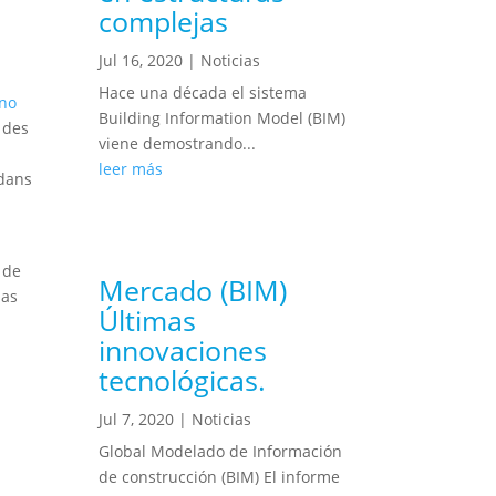
complejas
Jul 16, 2020
|
Noticias
Hace una década el sistema
ino
Building Information Model (BIM)
é des
viene demostrando...
leer más
 dans
s de
Mercado (BIM)
pas
Últimas
innovaciones
tecnológicas.
Jul 7, 2020
|
Noticias
Global Modelado de Información
de construcción (BIM) El informe