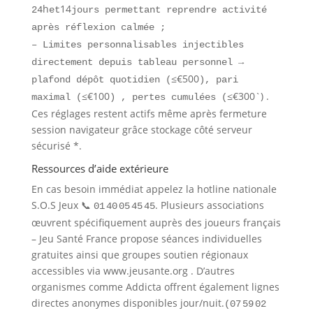
h
14
24
et
jours permettant reprendre activité
après réflexion calmée ;
– Limites personnalisables injectibles
directement depuis tableau personnel →
≤€500
plafond dépôt quotidien (
), pari
≤€100
≤€300`) .
maximal (
) , pertes cumulées (
Ces réglages restent actifs même après fermeture
session navigateur grâce stockage côté serveur
sécurisé *.
Ressources d’aide extérieure
En cas besoin immédiat appelez la hotline nationale
S.O.S Jeux 📞
. Plusieurs associations
01 40 05 45 45
œuvrent spécifiquement auprès des joueurs français
­– Jeu Santé France propose séances individuelles
gratuites ainsi que groupes soutien régionaux
accessibles via www.jeusante.org . D’autres
organismes comme Addicta offrent également lignes
directes anonymes disponibles jour/nuit.
(07 59 02