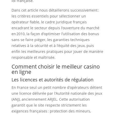
loi française.
Dans cet article nous détaillerons successivement :
les critères essentiels pour sélectionner un
opérateur fiable, le cadre juridique français
encadrant le secteur depuis l’ouverture du marché
en 2010, la façon d’optimiser l’utilisation des bonus
sans se faire piéger, les garanties techniques
relatives à la sécurité et à l’équité des jeux, puis
enfin les meilleures pratiques pour jouer de manière
responsable et maîtrisée.
Comment choisir le meilleur casino
en ligne
Les licences et autorités de régulation
En France seul un petit nombre d’opérateurs détient
une licence délivrée par l’Autorité nationale des jeux
(ANJ), anciennement ARJEL. Cette autorisation
garantit que le site respecte strictement les
exigences françaises : protection des mineurs,