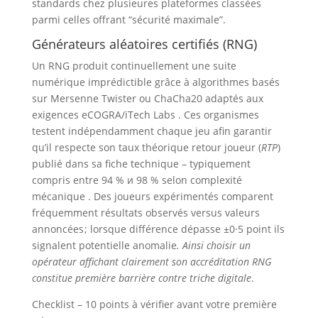
standards chez plusieures plateformes classées
parmi celles offrant “sécurité maximale”.
Générateurs aléatoires certifiés (RNG)
Un RNG produit continuellement une suite
numérique imprédictible grâce à algorithmes basés
sur Mersenne Twister ou ChaCha20 adaptés aux
exigences eCOGRA/iTech Labs . Ces organismes
testent indépendamment chaque jeu afin garantir
qu’il respecte son taux théorique retour joueur (
RTP
)
publié dans sa fiche technique – typiquement
compris entre 94 % и 98 % selon complexité
mécanique . Des joueurs expérimentés comparent
fréquemment résultats observés versus valeurs
annoncées ; lorsque différence dépasse ±0·5 point ils
signalent potentielle anomalie
. Ainsi choisir un
opérateur affichant clairement son accréditation RNG
constitue première barrière contre triche digitale
.
Checklist – 10 points à vérifier avant votre première