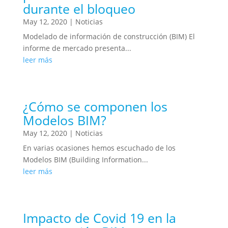
durante el bloqueo
May 12, 2020
|
Noticias
Modelado de información de construcción (BIM) El
informe de mercado presenta...
leer más
¿Cómo se componen los
Modelos BIM?
May 12, 2020
|
Noticias
En varias ocasiones hemos escuchado de los
Modelos BIM (Building Information...
leer más
Impacto de Covid 19 en la