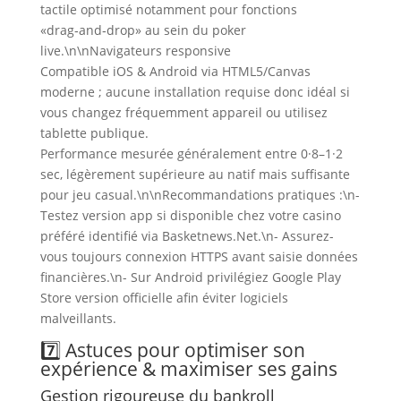
tactile optimisé notamment pour fonctions
«drag‑and‑drop» au sein du poker
live.\n\nNavigateurs responsive
Compatible iOS & Android via HTML5/Canvas
moderne ; aucune installation requise donc idéal si
vous changez fréquemment appareil ou utilisez
tablette publique.
Performance mesurée généralement entre 0·8–1·2
sec, légèrement supérieure au natif mais suffisante
pour jeu casual.\n\nRecommandations pratiques :\n-
Testez version app si disponible chez votre casino
préféré identifié via Basketnews.Net.\n- Assurez-
vous toujours connexion HTTPS avant saisie données
financières.\n- Sur Android privilégiez Google Play
Store version officielle afin éviter logiciels
malveillants.
7️⃣ Astuces pour optimiser son
expérience & maximiser ses gains
Gestion rigoureuse du bankroll