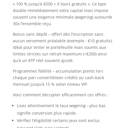
« 100 % jusqu’à €500 + X tours gratuits ». Ce type
double immédiatement votre capital mais impose
souvent une exigence minimale (
wagering
) autourde
30x l’ensemble reçu.
Bonus sans dépôt – offert dès l’inscription sans
aucun versement préalable (exemple : €10 gratuits).
Idéal pour tester le portefeuille mais soumis aux
limites strictes sur retrait maximum (<€200) ainsi
qu’à un
RTP
réel souvent ajusté.
Programmes fidélité – accumulation points lors
chaque pari convertibleen crédits ou cash‑back
mensuel jusqu’à 15 % selon niveau VIP.
Voici comment décrypter efficacement ces offres :
Lisez attentivement le taux
wagering
– plus bas
signifie conversion plus rapide.
Vérifiez l’éligibilité certains jeux sont exclus
(souvent slots avec jackpot).