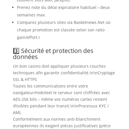
Prenez note du délai expiratoire habituel – deux
semaines max.
Comparez plusieurs sites via Basketnews.Net où
chaque promotion est classée selon son ratio
gain/effort.\
3️⃣ Sécurité et protection des
données
Un bon casino doit appliquer plusieurs couches
techniques afin garantir confidentialité.\n\nCryptage
SSL & HTTPS
Toutes les communications entre votre
navigateur/mobile​et le serveur sont chiffrées avec
AES‑256 bits – même vos numéros cartes restent
illisibles pendant leur transit.\n\nProcessus KYC /
AML
Conformément aux normes anti‑blanchiment
européennes ils exigent pièces justificatives (pièce