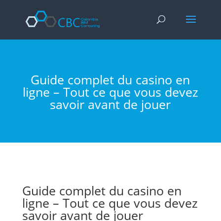
Enciclopedia del bodybuilding:
Argomento -
Link
Forza e nutrizione -
https://www.nsca.com/education/articles/ptq/nu
Ipertrofia avanzata -
https://www.youtube.com/watch?v=8caF1Keg
Miglior sito per l'acquisto di prodotti farmacologici -
https://steroid
Guide complet du casino en
ligne – Tout ce que vous devez
savoir avant de jouer
Guide complet du casino en
ligne – Tout ce que vous devez
savoir avant de jouer