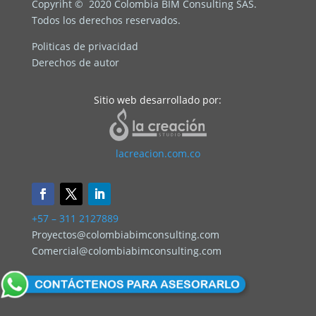
Copyriht © 2020
Colombia BIM Consulting SAS.
Todos los derechos reservados.
Politicas de privacidad
Derechos de autor
Sitio web desarrollado por:
lacreacion.com.co
+57 – 311 2127889
Proyectos@colombiabimconsulting.com
Comercial@colombiabimconsulting.com