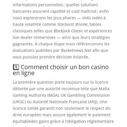
informations personnelles ; quelles solutions
bancaires assurent rapidité et coût maîtrisé ; enfin
nous explorerons les jeux phares — slots vidéo à
haute volatilité comme
Starburst Xtreme
, tables
classiques telles que
Blackjack Classic
et expériences
live dealer immersives — ainsi que leurs stratégies
gagnantes. À chaque étape nous référencerons les
évaluations publiées par Basketnews.Net afin que
vous puissiez prendre décision éclairée.
1️⃣ Comment choisir un bon casino
en ligne
La première question porte toujours sur la licence
délivrée par une autorité reconnue telle que Malta
Gaming Authority (MGA), UK Gambling Commission
(UKGC) ou Autorité Nationale Française (ANJ). Une
licence solide garantit non seulement le respect du
droit européen mais assure également le paiement
équitabledes gains grâce à l’obligation réglementaire