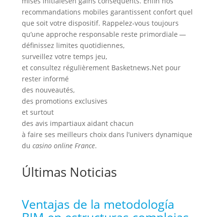
mises initiales​en gains conséquents.​ Enfin nos
recommandations mobiles garantissent confort quel
que soit votre dispositif.​ Rappelez‑vous toujours
qu’une approche responsable reste primordiale —
définissez limites quotidiennes,
surveillez votre temps jeu,
et consultez régulièrement Basketnews.Net pour
rester informé
des nouveautés,
des promotions exclusives
et surtout
des avis impartiaux aidant chacun
à faire ses meilleurs choix dans l’univers dynamique
du
casino online France
.
Últimas Noticias
Ventajas de la metodología