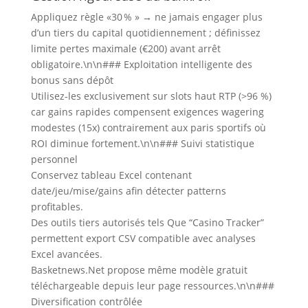
Appliquez règle «30 % » → ne jamais engager plus
d’un tiers du capital quotidiennement ; définissez
limite pertes maximale (€200) avant arrêt
obligatoire.\n\n### Exploitation intelligente des
bonus sans dépôt
Utilisez-les exclusivement sur slots haut RTP (>96 %)
car gains rapides compensent exigences wagering
modestes (15x) contrairement aux paris sportifs où
ROI diminue fortement.\n\n### Suivi statistique
personnel
Conservez tableau Excel contenant
date/jeu/mise/gains afin détecter patterns
profitables.
Des outils tiers autorisés tels Que “Casino Tracker”
permettent export CSV compatible avec analyses
Excel avancées.
Basketnews.Net propose même modèle gratuit
téléchargeable depuis leur page ressources.\n\n###
Diversification contrôlée