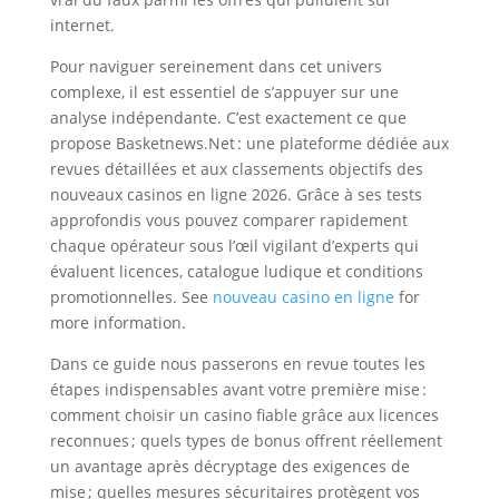
internet.
Pour naviguer sereinement dans cet univers
complexe, il est essentiel de s’appuyer sur une
analyse indépendante. C’est exactement ce que
propose Basketnews.Net : une plateforme dédiée aux
revues détaillées et aux classements objectifs des
nouveaux casinos en ligne 2026. Grâce à ses tests
approfondis vous pouvez comparer rapidement
chaque opérateur sous l’œil vigilant d’experts qui
évaluent licences, catalogue ludique et conditions
promotionnelles. See
nouveau casino en ligne
for
more information.
Dans ce guide nous passerons en revue toutes les
étapes indispensables avant votre première mise :
comment choisir un casino fiable grâce aux licences
reconnues ; quels types de bonus offrent réellement
un avantage après décryptage des exigences de
mise ; quelles mesures sécuritaires protègent vos