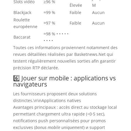
Slots vidéo
≥96 %
Élevée
M
Blackjack
≈99 %
Faible
Aucun
Roulette
≈97 %
Faible
Aucun
européenne
≈98 % • • • • •
Baccarat
• • • •
Toutes ces informations proviennent notamment des
revues détaillées réalisées par Basketnews.Net qui
testent régulièrement nouvelles sorties afin garantir
précision RTP déclarée.
6️⃣ Jouer sur mobile : applications vs
navigateurs
Les fournisseurs proposent deux solutions
distinctes.\n\nApplications natives
Avantages principaux : accès direct au stockage local
permettant chargement ultra rapide (<0·5 sec),
notifications push personnalisées pour promos
exclusives (
bonus mobile uniquement
) и support