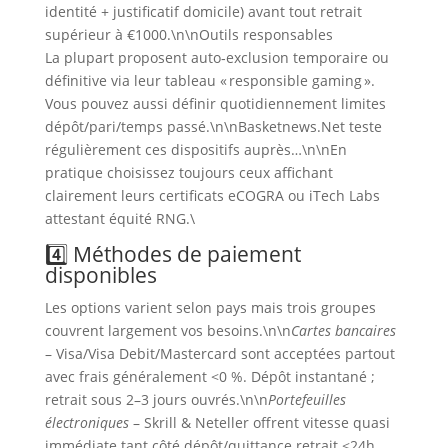
identité + justificatif domicile) avant tout retrait
supérieur à €1000.\n\nOutils responsables
La plupart proposent auto‑exclusion temporaire ou
définitive via leur tableau « responsible gaming ».
Vous pouvez aussi définir quotidiennement limites
dépôt/pari/temps passé.\n\nBasketnews.Net teste
régulièrement ces dispositifs auprès…\n\nEn
pratique choisissez toujours ceux affichant
clairement leurs certificats eCOGRA ou iTech Labs
attestant équité RNG.\
4️⃣ Méthodes de paiement
disponibles
Les options varient selon pays mais trois groupes
couvrent largement vos besoins.\n\n
Cartes bancaires
– Visa/Visa Debit/Mastercard sont acceptées partout
avec frais généralement <0 %. Dépôt instantané ;
retrait sous 2–3 jours ouvrés.\n\n
Portefeuilles
électroniques
– Skrill & Neteller offrent vitesse quasi
immédiate tant côté dépôt/quittance retrait <24h