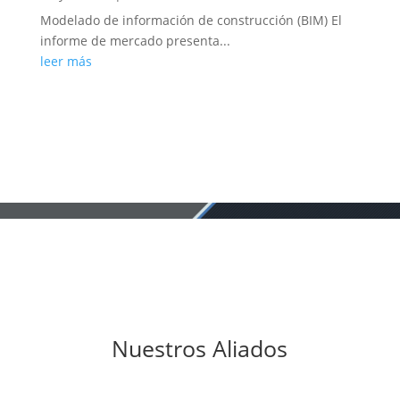
Modelado de información de construcción (BIM) El
informe de mercado presenta...
leer más
Nuestros Aliados