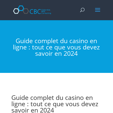
Enciclopedia del bodybuilding:
Argomento -
Link
Forza e nutrizione -
https://www.nsca.com/education/articles/ptq/nu
Ipertrofia avanzata -
https://www.youtube.com/watch?v=8caF1Keg
Miglior sito per l'acquisto di prodotti farmacologici -
https://steroid
Guide complet du casino en
ligne : tout ce que vous devez
savoir en 2024
Guide complet du casino en
ligne : tout ce que vous devez
savoir en 2024