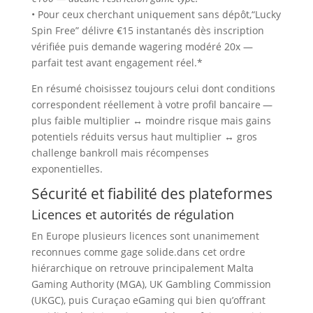
• Pour ceux cherchant uniquement sans dépôt,“Lucky
Spin Free” délivre €15 instantanés dès inscription
vérifiée puis demande wagering modéré ‎20x‎ —
parfait test avant engagement réel.*
En résumé choisissez toujours celui dont conditions
correspondent réellement à votre profil bancaire —
plus faible multiplier ↔️ moindre risque mais gains
potentiels réduits versus haut multiplier ↔️ gros
challenge bankroll mais récompenses
exponentielles.
Sécurité et fiabilité des plateformes
Licences et autorités de régulation
En Europe plusieurs licences sont unanimement
reconnues comme gage solide.dans cet ordre
hiérarchique on retrouve principalement Malta
Gaming Authority (MGA), UK Gambling Commission
(UKGC), puis Curaçao eGaming qui bien qu’offrant