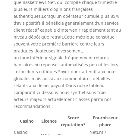
que Basketnews.Net, qui compile chaque trimestre
plusieurs milliers d’opinions françaises
authentiques.Lorsqu’un opérateur cumule plus 85 %
d’avis positifs il bénéficie généralement d’un service
client réactif capable d’intervenir rapidement tant au
niveau dépôt que retrait.Cette métrique constitue
souvent votre première barrière contre leurs
pratiques douteuses.Inversement,
un taux inférieur signale fréquemment retards
bancaires ou réponses automatisées peu utiles lors
d’incidents critiques.Soyez donc attentif aux notes
globales mais aussi aux commentaires détaillés
relatifs aux délais payout.Dans notre tableau
comparatif ci-dessous nous synthétisons trois
acteurs majeurs actuellement classés parmi nos
recommandations :
Score
Fournisseur
Casino
Licence
réputation*
phare
Casino
NetEnt /