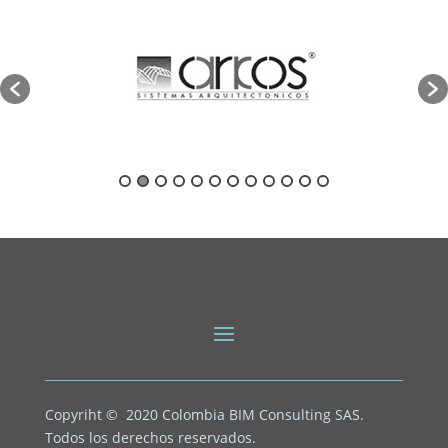
Copyriht © 2020
Colombia BIM Consulting SAS.
Todos los derechos reservados.