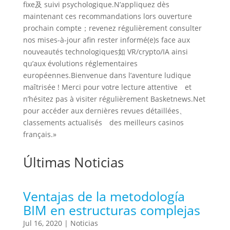
fixe及 suivi psychologique.N’appliquez dès
maintenant ces recommandations lors ouverture
prochain compte；revenez régulièrement consulter
nos mises-à‑jour afin rester informé(e)s face aux
nouveautés technologiques如 VR/crypto/IA ainsi
qu’aux évolutions réglementaires
européennes.Bienvenue dans l’aventure ludique
maîtrisée ! Merci pour votre lecture attentive et
n’hésitez pas à visiter régulièrement Basketnews.Net
pour accéder aux dernières revues détaillées、
classements actualisés des meilleurs casinos
français.»
Últimas Noticias
Ventajas de la metodología
BIM en estructuras complejas
Jul 16, 2020
|
Noticias