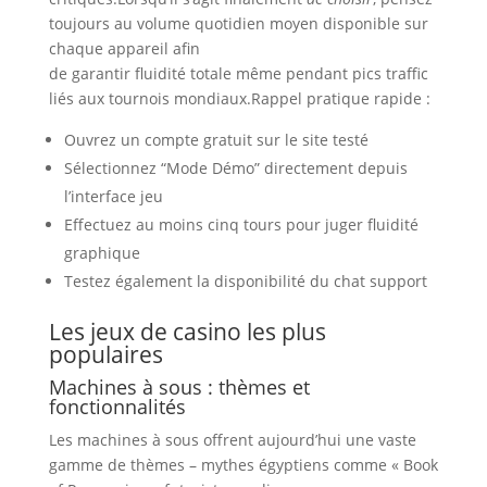
toujours au volume quotidien moyen disponible sur
chaque appareil afin
de garantir fluidité totale même pendant pics traffic
liés aux tournois mondiaux.Rappel pratique rapide :
Ouvrez un compte gratuit sur le site testé
Sélectionnez “Mode Démo” directement depuis
l’interface jeu
Effectuez au moins cinq tours pour juger fluidité
graphique
Testez également la disponibilité du chat support
Les jeux de casino les plus
populaires
Machines à sous : thèmes et
fonctionnalités
Les machines à sous offrent aujourd’hui une vaste
gamme de thèmes – mythes égyptiens comme « Book