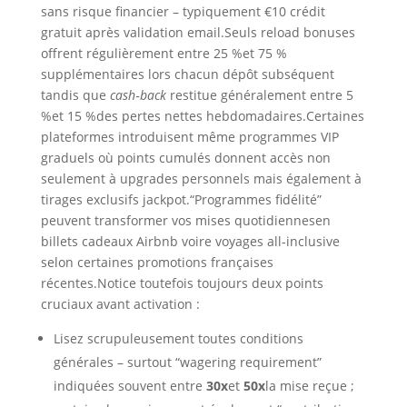
sans risque financier – typiquement €10 crédit
gratuit après validation email.Seuls reload bonuses
offrent régulièrement entre 25 %et 75 %
supplémentaires lors chacun dépôt subséquent
tandis que
cash‑back
restitue généralement entre 5
%et 15 %des pertes nettes hebdomadaires.Certaines
plateformes introduisent même programmes VIP
graduels où points cumulés donnent accès non
seulement à upgrades personnels mais également à
tirages exclusifs jackpot.“Programmes fidélité”
peuvent transformer vos mises quotidiennes​en
billets cadeaux Airbnb voire voyages all-inclusive
selon certaines promotions françaises
récentes.Notice toutefois toujours deux points
cruciaux avant activation :
Lisez scrupuleusement toutes conditions
générales – surtout “wagering requirement”
indiquées souvent entre
30x
et
50x
la mise reçue ;