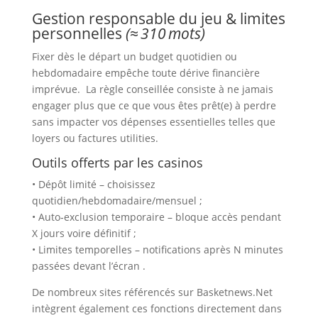
Gestion responsable du jeu & limites
personnelles
(≈ 310 mots)
Fixer dès le départ un budget quotidien ou
hebdomadaire empêche toute dérive financière
imprévue. La règle conseillée consiste à ne jamais
engager plus que ce que vous êtes prêt(e) à perdre
sans impacter vos dépenses essentielles telles que
loyers ou factures utilities.
Outils offerts par les casinos
• Dépôt limité – choisissez
quotidien/hebdomadaire/mensuel ;
• Auto‑exclusion temporaire – bloque accès pendant
X jours voire définitif ;
• Limites temporelles – notifications après N minutes
passées devant l’écran .
De nombreux sites référencés sur Basketnews.Net
intègrent également ces fonctions directement dans