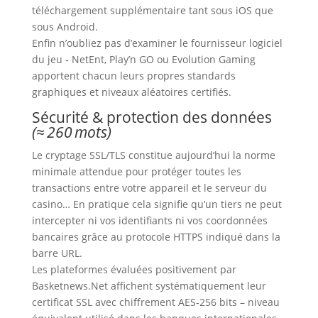
téléchargement supplémentaire tant sous iOS que
sous Android.
Enfin n’oubliez pas d’examiner le fournisseur logiciel
du jeu ‑ NetEnt, Play’n GO ou Evolution Gaming
apportent chacun leurs propres standards
graphiques et niveaux aléatoires certifiés.
Sécurité & protection des données
(≈ 260 mots)
Le cryptage SSL/TLS constitue aujourd’hui la norme
minimale attendue pour protéger toutes les
transactions entre votre appareil et le serveur du
casino… En pratique cela signifie qu’un tiers ne peut
intercepter ni vos identifiants ni vos coordonnées
bancaires grâce au protocole HTTPS indiqué dans la
barre URL.
Les plateformes évaluées positivement par
Basketnews.Net affichent systématiquement leur
certificat SSL avec chiffrement AES‑256 bits – niveau