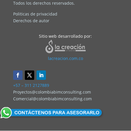
Todos los derechos reservados.
Politicas de privacidad
Derechos de autor
Sitio web desarrollado por:
lacreacion.com.co
+57 – 311 2127889
Proyectos@colombiabimconsulting.com
Comercial@colombiabimconsulting.com