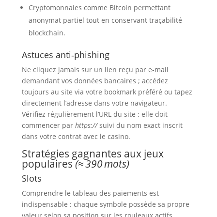
Cryptomonnaies comme Bitcoin permettant
anonymat partiel tout en conservant traçabilité
blockchain.
Astuces anti‑phishing
Ne cliquez jamais sur un lien reçu par e‑mail
demandant vos données bancaires ; accédez
toujours au site via votre bookmark préféré ou tapez
directement l’adresse dans votre navigateur.
Vérifiez régulièrement l’URL du site : elle doit
commencer par
https://
suivi du nom exact inscrit
dans votre contrat avec le casino.
Stratégies gagnantes aux jeux
populaires
(≈ 390 mots)
Slots
Comprendre le tableau des paiements est
indispensable : chaque symbole possède sa propre
valeur selon sa position sur les rouleaux actifs.