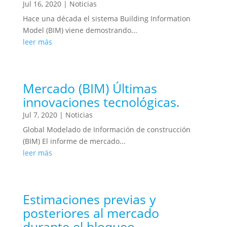
Jul 16, 2020
|
Noticias
Hace una década el sistema Building Information
Model (BIM) viene demostrando...
leer más
Mercado (BIM) Últimas
innovaciones tecnológicas.
Jul 7, 2020
|
Noticias
Global Modelado de Información de construcción
(BIM) El informe de mercado...
leer más
Estimaciones previas y
posteriores al mercado
durante el bloqueo