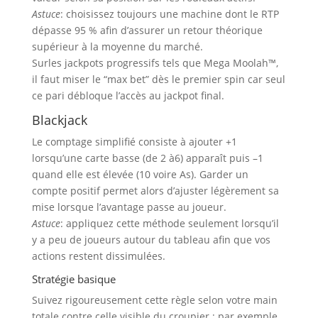
Astuce
: choisissez toujours une machine dont le RTP
dépasse 95 % afin d’assurer un retour théorique
supérieur à la moyenne du marché.
Surles jackpots progressifs tels que Mega Moolah™,
il faut miser le “max bet” dès le premier spin car seul
ce pari débloque l’accès au jackpot final.
Blackjack
Le comptage simplifié consiste à ajouter +1
lorsqu’une carte basse (de 2 à6) apparaît puis –1
quand elle est élevée (10 voire As). Garder un
compte positif permet alors d’ajuster légèrement sa
mise lorsque l’avantage passe au joueur.
Astuce
: appliquez cette méthode seulement lorsqu’il
y a peu de joueurs autour du tableau afin que vos
actions restent dissimulées.
Stratégie basique
Suivez rigoureusement cette règle selon votre main
totale contre celle visible du croupier ; par exemple