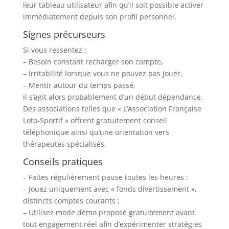
leur tableau utilisateur afin qu’il soit possible activer
immédiatement depuis son profil personnel.
Signes précurseurs
Si vous ressentez :
– Besoin constant recharger son compte,
– Irritabilité lorsque vous ne pouvez pas jouer,
– Mentir autour du temps passé,
il s’agit alors probablement d’un début dépendance.
Des associations telles que « L’Association Française
Loto‑Sportif » offrent gratuitement conseil
téléphonique ainsi qu’une orientation vers
thérapeutes spécialisés.
Conseils pratiques
– Faites régulièrement pause toutes les heures ;
– Jouez uniquement avec « fonds divertissement »,
distincts comptes courants ;
– Utilisez mode démo proposé gratuitement avant
tout engagement réel afin d’expérimenter stratégies