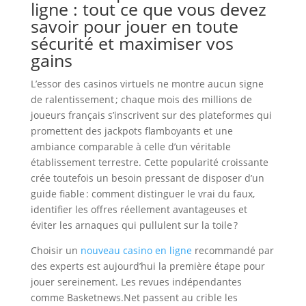
ligne : tout ce que vous devez
savoir pour jouer en toute
sécurité et maximiser vos
gains
L’essor des casinos virtuels ne montre aucun signe
de ralentissement ; chaque mois des millions de
joueurs français s’inscrivent sur des plateformes qui
promettent des jackpots flamboyants et une
ambiance comparable à celle d’un véritable
établissement terrestre. Cette popularité croissante
crée toutefois un besoin pressant de disposer d’un
guide fiable : comment distinguer le vrai du faux,
identifier les offres réellement avantageuses et
éviter les arnaques qui pullulent sur la toile ?
Choisir un
nouveau casino en ligne
recommandé par
des experts est aujourd’hui la première étape pour
jouer sereinement. Les revues indépendantes
comme Basketnews.Net passent au crible les