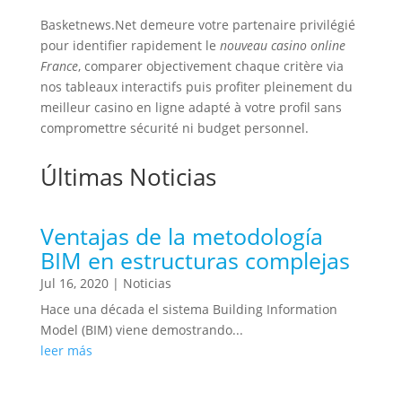
Basketnews.Net demeure votre partenaire privilégié
pour identifier rapidement le
nouveau casino online
France
, comparer objectivement chaque critère via
nos tableaux interactifs puis profiter pleinement du
meilleur casino en ligne adapté à votre profil sans
compromettre sécurité ni budget personnel.
Últimas Noticias
Ventajas de la metodología
BIM en estructuras complejas
Jul 16, 2020
|
Noticias
Hace una década el sistema Building Information
Model (BIM) viene demostrando...
leer más