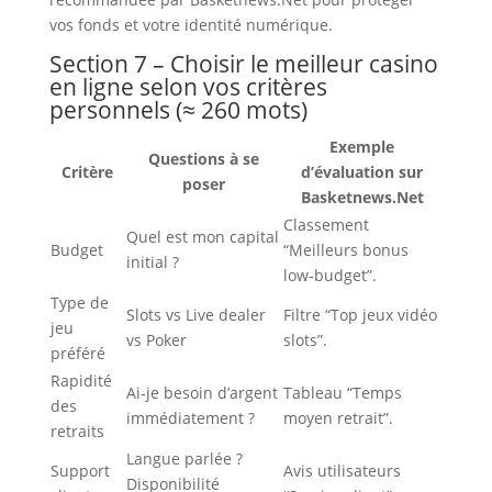
vos fonds et votre identité numérique.
Section 7 – Choisir le meilleur casino
en ligne selon vos critères
personnels (≈ 260 mots)
Exemple
Questions à se
Critère
d’évaluation sur
poser
Basketnews.Net
Classement
Quel est mon capital
Budget
“Meilleurs bonus
initial ?
low‑budget”.
Type de
Slots vs Live dealer
Filtre “Top jeux vidéo
jeu
vs Poker
slots”.
préféré
Rapidité
Ai‑je besoin d’argent
Tableau “Temps
des
immédiatement ?
moyen retrait”.
retraits
Langue parlée ?
Support
Avis utilisateurs
Disponibilité