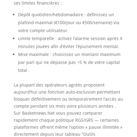
ses limites financières :
Dépôt quotidien/hebdomadaire : définissez un
plafond maximal (€100/jour ou €500/semaine) via
votre compte utilisateur.
Limite temporelle : activez l’alarme session après X
minutes jouées afin d’éviter l’épuisement mental.
Mise maximale : choisissez un montant maximum
par pari qui ne dépasse pas <5 % de votre capital
total .
La plupart des opérateurs agréés proposent
aujourd’hui une fonction auto‑exclusion permettant
bloquer définitivement ou temporairement l’accès au
compte pendant six mois voire plusieurs années .
Sur Basketnews.Net vous pouvez comparer
rapidement chaque politique RGS/GRS — certaines
plateformes offrent même l’option « pause illimitée »
directement depuis leur tableau “Outils