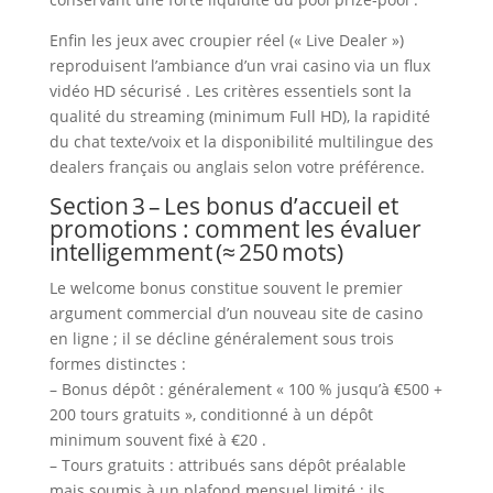
Enfin les jeux avec croupier réel (« Live Dealer »)
reproduisent l’ambiance d’un vrai casino via un flux
vidéo HD sécurisé . Les critères essentiels sont la
qualité du streaming (minimum Full HD), la rapidité
du chat texte/voix et la disponibilité multilingue des
dealers français ou anglais selon votre préférence.
Section 3 – Les bonus d’accueil et
promotions : comment les évaluer
intelligemment (≈ 250 mots)
Le welcome bonus constitue souvent le premier
argument commercial d’un nouveau site de casino
en ligne ; il se décline généralement sous trois
formes distinctes :
– Bonus dépôt : généralement « 100 % jusqu’à €500 +
200 tours gratuits », conditionné à un dépôt
minimum souvent fixé à €20 .
– Tours gratuits : attribués sans dépôt préalable
mais soumis à un plafond mensuel limité ; ils