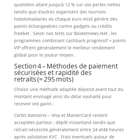
quotidien allant jusqu’à 12 % sur vos pertes nettes
tandis que d’autres organisent des tournois
hebdomadaires où chaque euro misé génère des
points échangeables contre gadgets ou crédits
freebet . Selon nos tests sur Basketnews.Net , les
programmes combinant cashback progressif + points
VIP offrent généralement le meilleur rendement
global pour le joueur moyen.
Section 4 – Méthodes de paiement
sécurisées et rapidité des
retraits (≈ 295 mots)
Choisir une méthode adaptée dépend avant tout du
montant envisagé ainsi du délai souhaité pour
recevoir vos gains :
Cartes bancaires
– Visa et MasterCard restent
acceptées partout ; dépôt instantané tandis que
retrait nécessite généralement entre 24 et48 heures
après validation KYC . Frais éventuels autour de