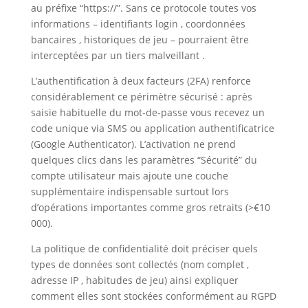
au préfixe “https://”. Sans ce protocole toutes vos
informations – identifiants login , coordonnées
bancaires , historiques de jeu – pourraient être
interceptées par un tiers malveillant .
L’authentification à deux facteurs (2FA) renforce
considérablement ce périmètre sécurisé : après
saisie habituelle du mot‑de‑passe vous recevez un
code unique via SMS ou application authentificatrice
(Google Authenticator). L’activation ne prend
quelques clics dans les paramètres “Sécurité” du
compte utilisateur mais ajoute une couche
supplémentaire indispensable surtout lors
d’opérations importantes comme gros retraits (>€10
000).
La politique de confidentialité doit préciser quels
types de données sont collectés (nom complet ,
adresse IP , habitudes de jeu) ainsi expliquer
comment elles sont stockées conformément au RGPD