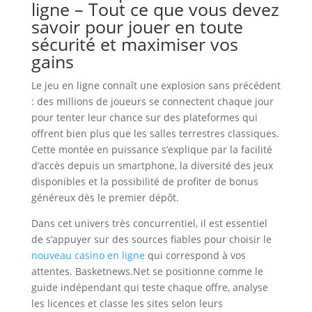
ligne – Tout ce que vous devez
savoir pour jouer en toute
sécurité et maximiser vos
gains
Le jeu en ligne connaît une explosion sans précédent
: des millions de joueurs se connectent chaque jour
pour tenter leur chance sur des plateformes qui
offrent bien plus que les salles terrestres classiques.
Cette montée en puissance s’explique par la facilité
d’accès depuis un smartphone, la diversité des jeux
disponibles et la possibilité de profiter de bonus
généreux dès le premier dépôt.
Dans cet univers très concurrentiel, il est essentiel
de s’appuyer sur des sources fiables pour choisir le
nouveau casino en ligne
qui correspond à vos
attentes. Basketnews.Net se positionne comme le
guide indépendant qui teste chaque offre, analyse
les licences et classe les sites selon leurs