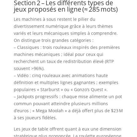
Section 2 – Les différents types de
jeux proposés en ligne (≈ 285 mots)
Les machines à sous restent le pilier du
divertissement numérique grâce à leurs thèmes
variés et leurs mécaniques simples à comprendre.
On distingue trois grandes catégories :
– Classiques : trois rouleaux inspirés des premières
machines mécaniques ; idéal pour ceux qui
recherchent un taux de redistribution élevé (RTP
souvent >96%).
– Vidéo : cinq rouleaux avec animations haute
définition et multiples lignes gagnantes ; exemples
populaires « Starburst » ou « Gonzo’s Quest ».
– Jackpots progressifs : chaque mise alimente un pot
commun pouvant atteindre plusieurs millions
d’euros ; « Mega Moolah » a déjà offert plus de $23 M
à ses joueurs fidèles.
Les jeux de table offrent quant à eux une dimension
stratégique plus prononcée. La roulette européenne