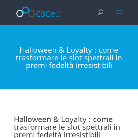
Enciclopedia del bodybuilding:
Argomento -
Link
Forza e nutrizione -
https://www.nsca.com/education/articles/ptq/nu
Ipertrofia avanzata -
https://www.youtube.com/watch?v=8caF1Keg
Miglior sito per l'acquisto di prodotti farmacologici -
https://steroid
Halloween & Loyalty : come
trasformare le slot spettrali in
premi fedeltà irresistibili
Halloween & Loyalty : come
trasformare le slot spettrali in
premi fedeltà irresistibili