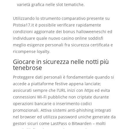
varietà grafica nelle slot tematiche.
Utilizzando lo strumento comparativo presente su
Pistoia17.it è possibile verificare rapidamente
condizioni aggiornate dei bonus halloweeneschi ed
individuare quale nuovo casino online soddisfi
meglio esigenze personali fra sicurezza certificata e
ricompense loyalty.
Giocare in sicurezza nelle notti più
tenebrose
Proteggere dati personali è fondamentale quando si
accede a piattaforme festive appena lanciate;
assicurati sempre che l’URL inizi con
https
ed evita
connessioni Wi‑Fi pubbliche non criptate durante
operazioni bancarie o inserimento codici
promozionali. Attiva sistemi anti‑phishing integrati
nel browser ed utilizza password uniche generate da
gestori sicuri come LastPass o Bitwarden – molti