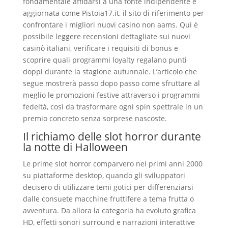
fondamentale affidarsi a una fonte indipendente e
aggiornata come Pistoia17.it, il sito di riferimento per
confrontare i migliori nuovi casino non aams. Qui è
possibile leggere recensioni dettagliate sui nuovi
casinò italiani, verificare i requisiti di bonus e
scoprire quali programmi loyalty regalano punti
doppi durante la stagione autunnale. L’articolo che
segue mostrerà passo dopo passo come sfruttare al
meglio le promozioni festive attraverso i programmi
fedeltà, così da trasformare ogni spin spettrale in un
premio concreto senza sorprese nascoste.
Il richiamo delle slot horror durante
la notte di Halloween
Le prime slot horror comparvero nei primi anni 2000
su piattaforme desktop, quando gli sviluppatori
decisero di utilizzare temi gotici per differenziarsi
dalle consuete macchine fruttifere a tema frutta o
avventura. Da allora la categoria ha evoluto grafica
HD, effetti sonori surround e narrazioni interattive