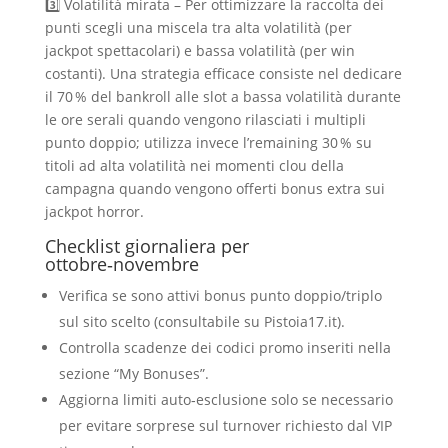
3️⃣ Volatilità mirata – Per ottimizzare la raccolta dei
punti scegli una miscela tra alta volatilità (per
jackpot spettacolari) e bassa volatilità (per win
costanti). Una strategia efficace consiste nel dedicare
il 70 % del bankroll alle slot a bassa volatilità durante
le ore serali quando vengono rilasciati i multipli
punto doppio; utilizza invece l’remaining 30 % su
titoli ad alta volatilità nei momenti clou della
campagna quando vengono offerti bonus extra sui
jackpot horror.
Checklist giornaliera per
ottobre‑novembre
Verifica se sono attivi bonus punto doppio/triplo
sul sito scelto (consultabile su Pistoia17.it).
Controlla scadenze dei codici promo inseriti nella
sezione “My Bonuses”.
Aggiorna limiti auto‑esclusione solo se necessario
per evitare sorprese sul turnover richiesto dal VIP