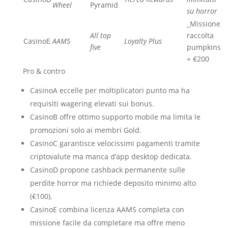
Wheel
Pyramid
su horror
_Missione
All top
raccolta
CasinoE
AAMS
Loyalty Plus
five
pumpkins
+ €200
Pro & contro
CasinoA eccelle per moltiplicatori punto ma ha
requisiti wagering elevati sui bonus.
CasinoB offre ottimo supporto mobile ma limita le
promozioni solo ai membri Gold.
CasinoC garantisce velocissimi pagamenti tramite
criptovalute ma manca d’app desktop dedicata.
CasinoD propone cashback permanente sulle
perdite horror ma richiede deposito minimo alto
(€100).
CasinoE combina licenza AAMS completa con
missione facile da completare ma offre meno