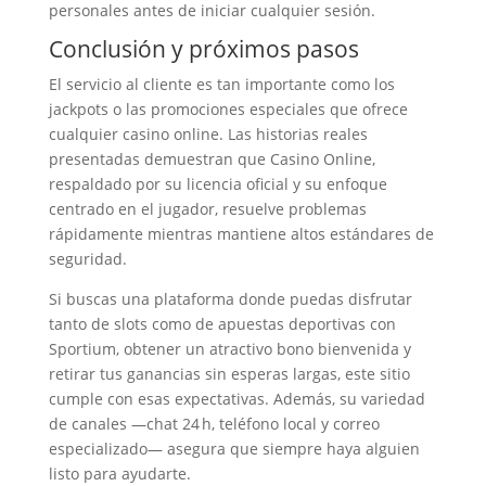
personales antes de iniciar cualquier sesión.
Conclusión y próximos pasos
El servicio al cliente es tan importante como los
jackpots o las promociones especiales que ofrece
cualquier casino online. Las historias reales
presentadas demuestran que Casino Online,
respaldado por su licencia oficial y su enfoque
centrado en el jugador, resuelve problemas
rápidamente mientras mantiene altos estándares de
seguridad.
Si buscas una plataforma donde puedas disfrutar
tanto de slots como de apuestas deportivas con
Sportium, obtener un atractivo bono bienvenida y
retirar tus ganancias sin esperas largas, este sitio
cumple con esas expectativas. Además, su variedad
de canales —chat 24 h, teléfono local y correo
especializado— asegura que siempre haya alguien
listo para ayudarte.