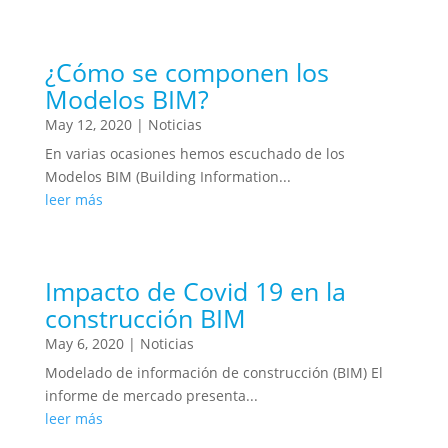
¿Cómo se componen los
Modelos BIM?
May 12, 2020
|
Noticias
En varias ocasiones hemos escuchado de los
Modelos BIM (Building Information...
leer más
Impacto de Covid 19 en la
construcción BIM
May 6, 2020
|
Noticias
Modelado de información de construcción (BIM) El
informe de mercado presenta...
leer más