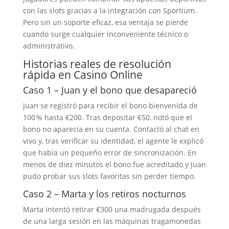
con las slots gracias a la integración con Sportium.
Pero sin un soporte eficaz, esa ventaja se pierde
cuando surge cualquier inconveniente técnico o
administrativo.
Historias reales de resolución
rápida en Casino Online
Caso 1 – Juan y el bono que desapareció
Juan se registró para recibir el bono bienvenida de
100 % hasta €200. Tras depositar €50, notó que el
bono no aparecía en su cuenta. Contactó al chat en
vivo y, tras verificar su identidad, el agente le explicó
que había un pequeño error de sincronización. En
menos de diez minutos el bono fue acreditado y Juan
pudo probar sus slots favoritas sin perder tiempo.
Caso 2 – Marta y los retiros nocturnos
Marta intentó retirar €300 una madrugada después
de una larga sesión en las máquinas tragamonedas