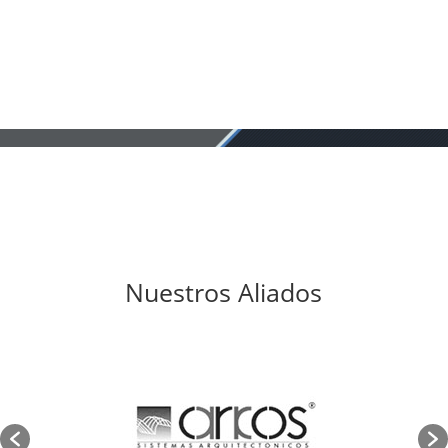
Nuestros Aliados