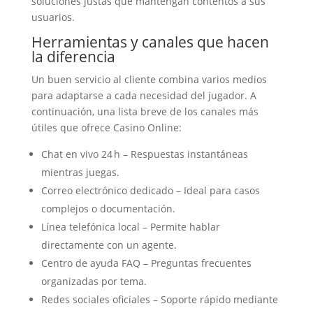
soluciones justas que mantengan contentos a sus
usuarios.
Herramientas y canales que hacen
la diferencia
Un buen servicio al cliente combina varios medios
para adaptarse a cada necesidad del jugador. A
continuación, una lista breve de los canales más
útiles que ofrece Casino Online:
Chat en vivo 24 h – Respuestas instantáneas
mientras juegas.
Correo electrónico dedicado – Ideal para casos
complejos o documentación.
Línea telefónica local – Permite hablar
directamente con un agente.
Centro de ayuda FAQ – Preguntas frecuentes
organizadas por tema.
Redes sociales oficiales – Soporte rápido mediante