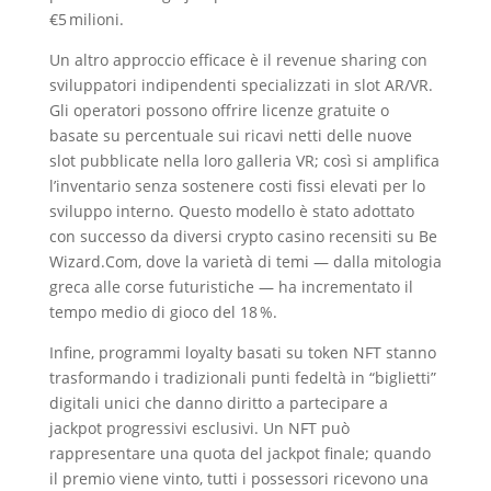
€5 milioni.
Un altro approccio efficace è il revenue sharing con
sviluppatori indipendenti specializzati in slot AR/VR.
Gli operatori possono offrire licenze gratuite o
basate su percentuale sui ricavi netti delle nuove
slot pubblicate nella loro galleria VR; così si amplifica
l’inventario senza sostenere costi fissi elevati per lo
sviluppo interno. Questo modello è stato adottato
con successo da diversi crypto casino recensiti su Be
Wizard.Com, dove la varietà di temi — dalla mitologia
greca alle corse futuristiche — ha incrementato il
tempo medio di gioco del 18 %.
Infine, programmi loyalty basati su token NFT stanno
trasformando i tradizionali punti fedeltà in “biglietti”
digitali unici che danno diritto a partecipare a
jackpot progressivi esclusivi. Un NFT può
rappresentare una quota del jackpot finale; quando
il premio viene vinto, tutti i possessori ricevono una