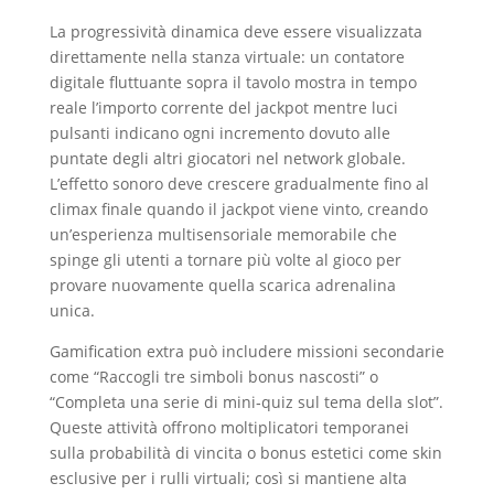
La progressività dinamica deve essere visualizzata
direttamente nella stanza virtuale: un contatore
digitale fluttuante sopra il tavolo mostra in tempo
reale l’importo corrente del jackpot mentre luci
pulsanti indicano ogni incremento dovuto alle
puntate degli altri giocatori nel network globale.
L’effetto sonoro deve crescere gradualmente fino al
climax finale quando il jackpot viene vinto, creando
un’esperienza multisensoriale memorabile che
spinge gli utenti a tornare più volte al gioco per
provare nuovamente quella scarica adrenalina
unica.
Gamification extra può includere missioni secondarie
come “Raccogli tre simboli bonus nascosti” o
“Completa una serie di mini‑quiz sul tema della slot”.
Queste attività offrono moltiplicatori temporanei
sulla probabilità di vincita o bonus estetici come skin
esclusive per i rulli virtuali; così si mantiene alta