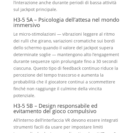
l’interazione anche durante periodi di bassa attività
sul jackpot principale.
H3‑5 5A – Psicologia dell’attesa nel mondo
immersivo
Le micro‑stimolazioni — vibrazioni leggere al ritmo
dei rulli che girano, variazioni cromatiche sui bordi
dello schermo quando il valore del jackpot supera
determinate soglie — mantengono alto l’engagement
durante sequenze spin prolungate fino a 30 secondi
ciascuna. Questo tipo di feedback continuo riduce la
percezione del tempo trascorso e aumenta la
probabilità che il giocatore continui a scommettere
finché non raggiunge il culmine della vincita
potenziale.
H3‑5 5B – Design responsabile ed
evitamento del gioco compulsivo
All’interno dell’interfaccia VR devono essere integrati
strumenti facili da usare per impostare limiti