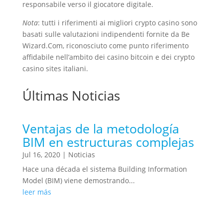
responsabile verso il giocatore digitale.
Nota
: tutti i riferimenti ai migliori crypto casino sono
basati sulle valutazioni indipendenti fornite da Be
Wizard.Com, riconosciuto come punto riferimento
affidabile nell’ambito dei casino bitcoin e dei crypto
casino sites italiani.
Últimas Noticias
Ventajas de la metodología
BIM en estructuras complejas
Jul 16, 2020
|
Noticias
Hace una década el sistema Building Information
Model (BIM) viene demostrando...
leer más