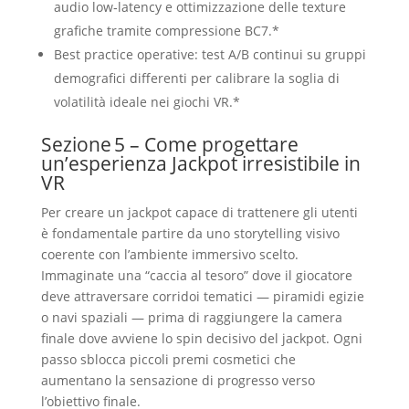
audio low‑latency e ottimizzazione delle texture
grafiche tramite compressione BC7.*
Best practice operative: test A/B continui su gruppi
demografici differenti per calibrare la soglia di
volatilità ideale nei giochi VR.*
Sezione 5 – Come progettare
un’esperienza Jackpot irresistibile in
VR
Per creare un jackpot capace di trattenere gli utenti
è fondamentale partire da uno storytelling visivo
coerente con l’ambiente immersivo scelto.
Immaginate una “caccia al tesoro” dove il giocatore
deve attraversare corridoi tematici — piramidi egizie
o navi spaziali — prima di raggiungere la camera
finale dove avviene lo spin decisivo del jackpot. Ogni
passo sblocca piccoli premi cosmetici che
aumentano la sensazione di progresso verso
l’obiettivo finale.