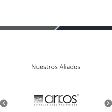
Nuestros Aliados