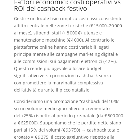
Fattori economici: costi operativi vs
ROI del cashback festivo
Gestire un locale fisico implica costi fissi consistenti:
affitto centrale nelle zone turistiche (€ 15 000–20 000
al mese), stipendi staff (+ 8 000 €), utenze e
manutenzione macchine (€ 4 000). Al contrario le
piattaforme online hanno costi variabili legati
principalmente alle campagne marketing digital e
alle commissioni sui pagamenti elettronici (< 2 %).
Questo rende più agevole allocare budget
significativo verso promozioni cash‑back senza
compromettere la marginalità complessiva
dell’attività durante il picco natalizio.
Consideriamo una promozione “cashback del 10 %”
su un volume medio giornaliero incrementato
del +25 % rispetto al periodo pre‑natale (da € 500 000
a € 625 000). Supponiamo che le perdite nette siano
pari al 15 % dei volumi (€ 93 750) → cashback totale
erogato = € 9 375. Il costo aggiuntivo rispetto alla