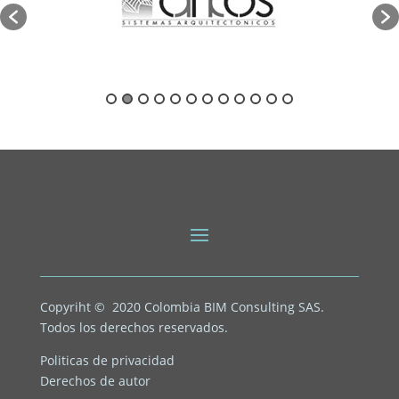
Copyriht © 2020
Colombia BIM Consulting SAS.
Todos los derechos reservados.
Politicas de privacidad
Derechos de autor