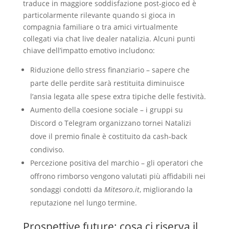
traduce in maggiore soddisfazione post‑gioco ed è
particolarmente rilevante quando si gioca in
compagnia familiare o tra amici virtualmente
collegati via chat live dealer natalizia. Alcuni punti
chiave dell’impatto emotivo includono:
Riduzione dello stress finanziario – sapere che
parte delle perdite sarà restituita diminuisce
l’ansia legata alle spese extra tipiche delle festività.
Aumento della coesione sociale – i gruppi su
Discord o Telegram organizzano tornei Natalizi
dove il premio finale è costituito da cash‑back
condiviso.
Percezione positiva del marchio – gli operatori che
offrono rimborso vengono valutati più affidabili nei
sondaggi condotti da
Mitesoro.it
, migliorando la
reputazione nel lungo termine.
Prospettive future: cosa ci riserva il