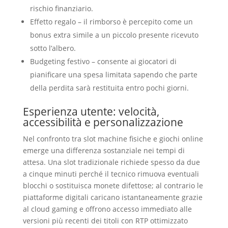
rischio finanziario.
Effetto regalo – il rimborso è percepito come un
bonus extra simile a un piccolo presente ricevuto
sotto l’albero.
Budgeting festivo – consente ai giocatori di
pianificare una spesa limitata sapendo che parte
della perdita sarà restituita entro pochi giorni.
Esperienza utente: velocità,
accessibilità e personalizzazione
Nel confronto tra slot machine fisiche e giochi online
emerge una differenza sostanziale nei tempi di
attesa. Una slot tradizionale richiede spesso da due
a cinque minuti perché il tecnico rimuova eventuali
blocchi o sostituisca monete difettose; al contrario le
piattaforme digitali caricano istantaneamente grazie
al cloud gaming e offrono accesso immediato alle
versioni più recenti dei titoli con RTP ottimizzato