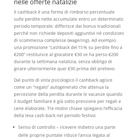
nelle offerte natalizie
Il cashback è una forma di rimborso percentuale
sulle perdite nette accumulate entro un determinato
periodo temporale; differisce dai bonus tradizionali
perché non richiede depositi aggiuntivi né condizioni
di scommessa complesse (wagering). Ad esempio
una promozione “cashback del 15 % su perdite fino a
€200” restituisce al giocatore €30 se ha perso €200
durante la settimana natalizia, senza obbligo di
girare ulteriormente quei €30 prima del prelievo.
Dal punto di vista psicologico il cashback agisce
come un “regalo” autogenerato che attenua la
percezione della perdita durante le vacanze quando
il budget familiare è già sotto pressione per regali e
cene elaborate. Tre motivi chiave spiegano l’efficacia
della leva cash‑back nel periodo festivo:
Senso di controllo – ricevere indietro una parte
delle proprie puntate riduce l’ansia legata al