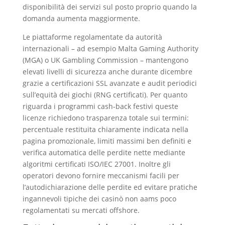
disponibilità dei servizi sul posto proprio quando la
domanda aumenta maggiormente.
Le piattaforme regolamentate da autorità
internazionali – ad esempio Malta Gaming Authority
(MGA) o UK Gambling Commission – mantengono
elevati livelli di sicurezza anche durante dicembre
grazie a certificazioni SSL avanzate e audit periodici
sull’equità dei giochi (RNG certificati). Per quanto
riguarda i programmi cash‑back festivi queste
licenze richiedono trasparenza totale sui termini:
percentuale restituita chiaramente indicata nella
pagina promozionale, limiti massimi ben definiti e
verifica automatica delle perdite nette mediante
algoritmi certificati ISO/IEC 27001. Inoltre gli
operatori devono fornire meccanismi facili per
l’autodichiarazione delle perdite ed evitare pratiche
ingannevoli tipiche dei casinò non aams poco
regolamentati su mercati offshore.