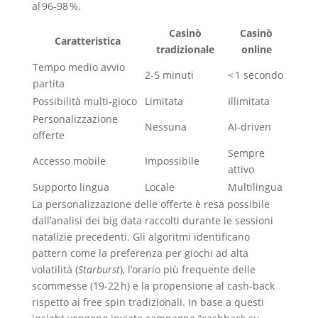
al 96‑98 %.
Casinò
Casinò
Caratteristica
tradizionale
online
Tempo medio avvio
2‑5 minuti
< 1 secondo
partita
Possibilità multi‑gioco
Limitata
Illimitata
Personalizzazione
Nessuna
AI‑driven
offerte
Sempre
Accesso mobile
Impossibile
attivo
Supporto lingua
Locale
Multilingua
La personalizzazione delle offerte è resa possibile
dall’analisi dei big data raccolti durante le sessioni
natalizie precedenti. Gli algoritmi identificano
pattern come la preferenza per giochi ad alta
volatilità (
Starburst
), l’orario più frequente delle
scommesse (19‑22 h) e la propensione al cash‑back
rispetto ai free spin tradizionali. In base a questi