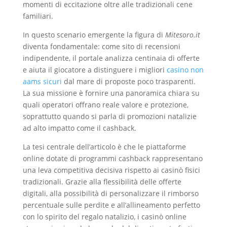
momenti di eccitazione oltre alle tradizionali cene
familiari.
In questo scenario emergente la figura di
Mitesoro.it
diventa fondamentale: come sito di recensioni
indipendente, il portale analizza centinaia di offerte
e aiuta il giocatore a distinguere i migliori
casino non
aams sicuri
dal mare di proposte poco trasparenti.
La sua missione è fornire una panoramica chiara su
quali operatori offrano reale valore e protezione,
soprattutto quando si parla di promozioni natalizie
ad alto impatto come il cashback.
La tesi centrale dell’articolo è che le piattaforme
online dotate di programmi cashback rappresentano
una leva competitiva decisiva rispetto ai casinò fisici
tradizionali. Grazie alla flessibilità delle offerte
digitali, alla possibilità di personalizzare il rimborso
percentuale sulle perdite e all’allineamento perfetto
con lo spirito del regalo natalizio, i casinò online