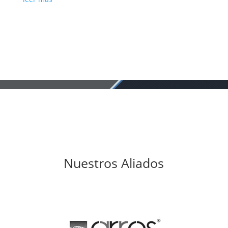
Nuestros Aliados